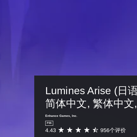
Lumines Arise (日
简体中文, 繁体中文,
Enhance Games, Inc.
PS5
4.43
956个评价
平
均