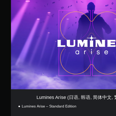
L
u
m
i
n
e
s
A
r
i
s
e
(
日
语
,
韩
语
,
简
Lumines Arise (日语, 韩语, 简体中文
体
中
Lumines Arise – Standard Edition
文
,