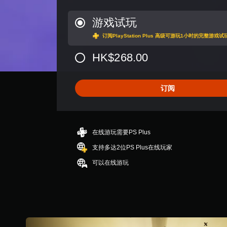
评
价
游戏试玩
4
订阅PlayStation Plus 高级可游玩1小时的完整游戏试
.
4
HK$268.00
3
颗
星
（
订阅
满
分
5
颗
在线游玩需要PS Plus
星
，
支持多达2位PS Plus在线玩家
9
5
可以在线游玩
6
个
评
价
）