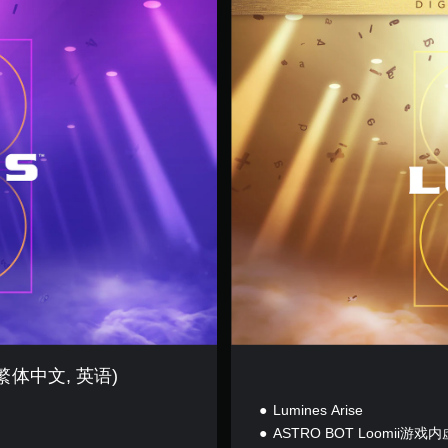
数
字
豪
华
版
, 繁体中文, 英语)
Lumines Arise
ASTRO BOT Loomii游