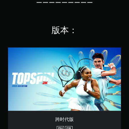
版本：
跨
时
代
版
跨时代版
PS4
PS5