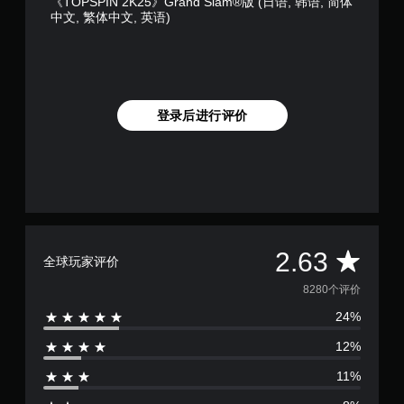
《TOPSPIN 2K25》Grand Slam®版 (日语, 韩语, 简体
中文, 繁体中文, 英语)
登录后进行评价
平
2.63
全球玩家评价
均
8280个评价
24%
评
12%
价
11%
2