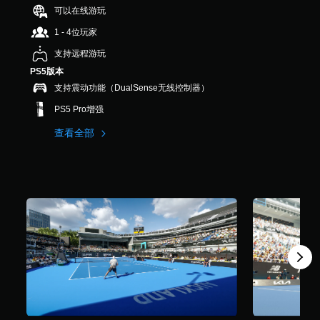
8
可以在线游玩
.
1 - 4位玩家
2
K
支持远程游玩
个
PS5版本
评
价
支持震动功能（DualSense无线控制器）
）
PS5 Pro增强
查看全部