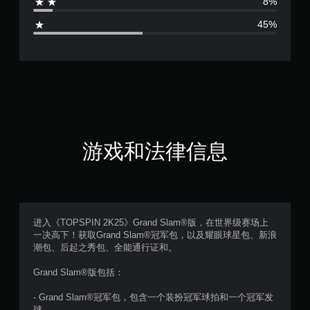
8%
.
45%
6
3
颗
星
（
游戏和法律信息
满
分
5
进入《TOPSPIN 2K25》Grand Slam®版，在世界级赛场上
一决高下！获取Grand Slam®冠军包，以及耀眼球星包、新浪
颗
潮包、后起之秀包、全能通行证和。
星
Grand Slam®版包括：
，
- Grand Slam®冠军包，包含一个装扮冠军球拍和一个冠军发
球。