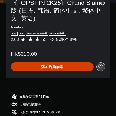
《TOPSPIN 2K25》Grand Slam®
版 (日语, 韩语, 简体中文, 繁体中
文, 英语)
Take-Two
PS4
PS5
GRAND SLAM®版
PS5 PRO增强
2.63
8.2K个评价
平
均
评
HK$310.00
价
2
.
添加到购物车
6
3
颗
星
（
满
分
在线游玩需要PS Plus
5
可在游戏内购买
颗
星
支持多达2位PS Plus在线玩家
，