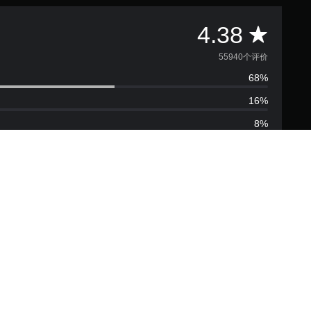
平
4.38
均
55940个评价
68%
评
16%
价
8%
4
2%
6%
.
3
8
颗
星