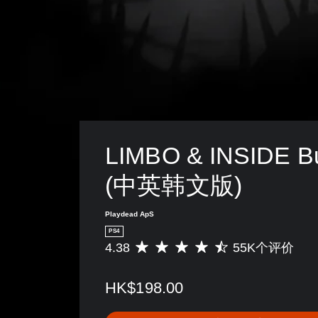
LIMBO & INSIDE Bu
(中英韩文版)
Playdead ApS
PS4
4.38
55K个评价
平
均
评
HK$198.00
价
4
.