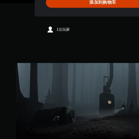
添加到购物车
3
8
颗
星
（
1位玩家
满
分
5
颗
星
，
5
5
K
个
评
价
）