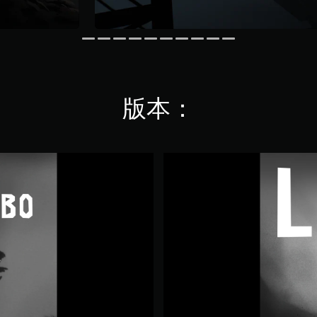
版本：
L
I
M
B
O
(
中
日
英
韩
文
版