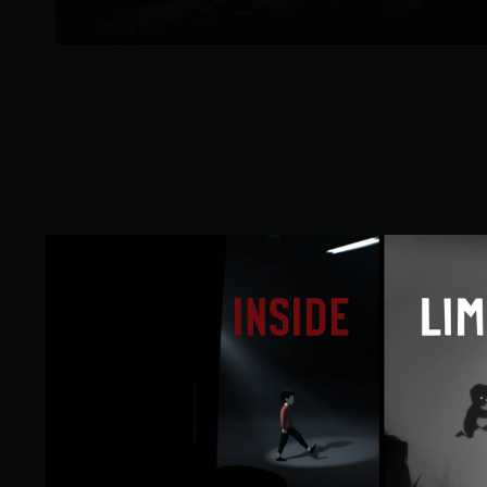
L
I
M
B
O
&
I
N
S
I
D
E