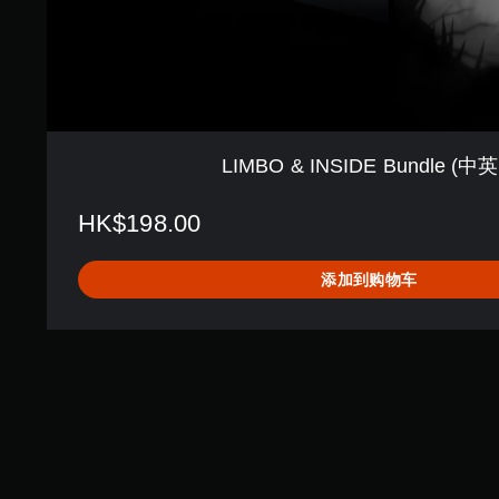
B
u
n
d
l
e
(
中
LIMBO & INSIDE Bundle (
英
韩
文
HK$198.00
版
)
添加到购物车