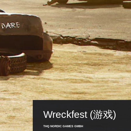
Wreckfest (游戏)
THQ NORDIC GAMES GMBH