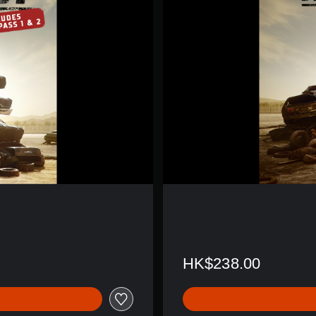
f
e
s
t
(
游
戏
)
HK$238.00