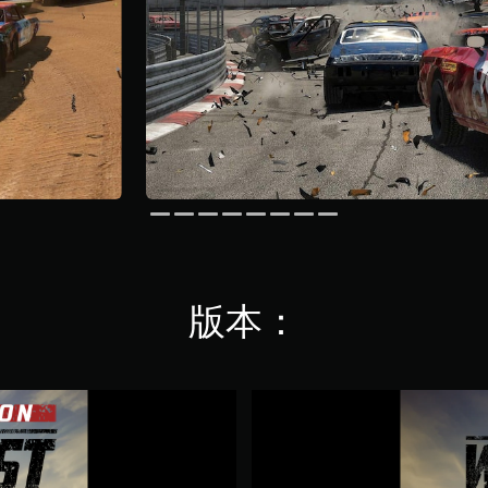
版本：
W
r
e
c
k