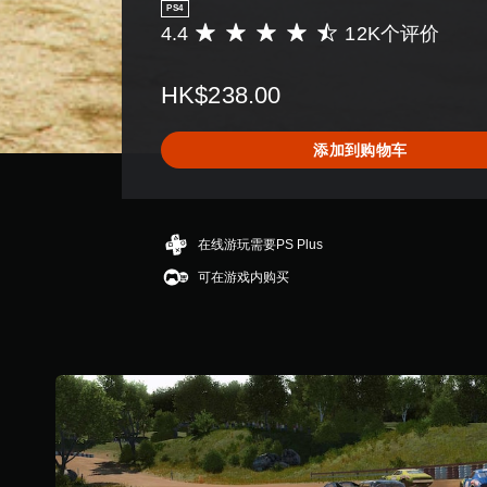
PS4
4.4
12K个评价
平
均
评
HK$238.00
价
4
.
添加到购物车
4
颗
星
（
满
在线游玩需要PS Plus
分
可在游戏内购买
5
颗
星
，
1
2
K
个
评
价