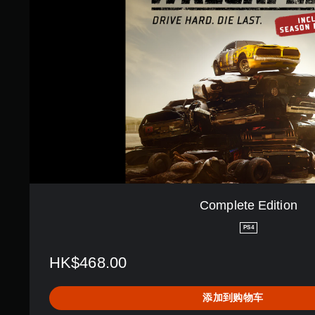
e
t
e
E
d
i
t
i
o
n
Complete Edition
PS4
HK$468.00
添加到购物车