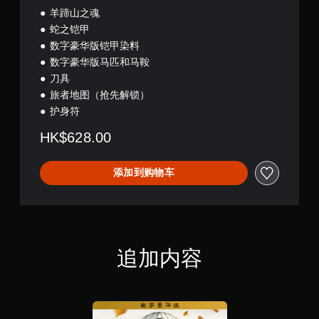
游
航
i
羊蹄山之魂
戏
菜
t
蛇之铠甲
游
单
i
数字豪华版铠甲染料
玩
。
o
过
n
数字豪华版马匹和马鞍
程
刀具
无
教
需
旅者地图（抢先解锁）
程
同
信
护身符
时
息
HK$628.00
。
按
下
键
游
添加到购物车
即
戏
可
暂
游
停
玩
您
您
可
追加内容
无
以
需
在
同
游
时
戏
按
游
下
玩