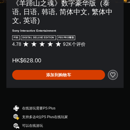
《羊蹄山之魂》数字豪华版  (泰
玩
游
独
音
敏
过
戏
激
语, 日语, 韩语, 简体中文, 繁体中
。
度
程
不
活
选
中
包
一
文, 英语)
项
，
括
3
系
。
无
语
列
D
Sony Interactive Entertainment
需
音
辅
音
PS5
DIGITAL DELUXE EDITION
PS5 PRO增强
摄
对
可
助
效
4.78
92K个评价
像
话
平
功
调
您
头
。
均
能
整
可
移
评
，
操
以
HK$628.00
动
价
帮
字
作
开
和
4
助
幕
杆
启
效
.
您
（
反
添加到购物车
音
果
7
游
频
基
转
即
8
玩
输
可
本
（
颗
游
出
游
星
）
基
戏
，
玩
（
。
本
游
以
。
满
）
戏
便
分
在线游玩需要PS Plus
仅
简
提
享
5
包
供
化
受
支持多达4位PS Plus在线玩家
颗
括
一
环
的
星
主
可以在线游玩
些
绕
快
，