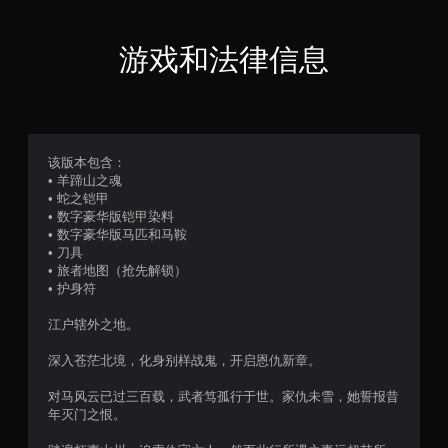
您
无
需
游戏和法律信息
打
开
扳
机
自
适
该版本包含：
应
• 羊蹄山之魂
阻
• 蛇之铠甲
力
• 数字豪华版铠甲染料
即
• 数字豪华版马匹和马鞍
可
• 刀具
游
• 旅者地图（抢先解锁）
玩
• 护身符
游
戏
江户辖外之地。
。
深入苍茫北境，化身别样战鬼，开启恩仇新章。
对马风云已过三百载，武者笃孤行于世。家仇未雪，她誓报昔
年灭门之恨。