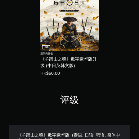
或
过
按
程
住
或
多
过
个
场
键
动
即
画
可
中
PS5
游
随
追加内容包
玩
时
《羊蹄山之魂》数字豪华版升
游
暂
级 (中日英韩文版)
戏
停
和
游
HK$60.00
导
戏
航
（
菜
仅
单
限
评级
。
离
线
游
无
玩
需
）
运
。
动
《羊蹄山之魂》数字豪华版 (泰语, 日语, 韩语, 简体中