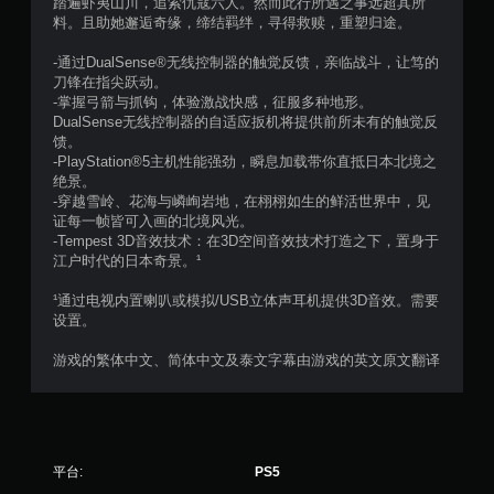
踏遍虾夷山川，追索仇寇六人。然而此行所遇之事远超其所
料。且助她邂逅奇缘，缔结羁绊，寻得救赎，重塑归途。
-通过DualSense®无线控制器的触觉反馈，亲临战斗，让笃的
刀锋在指尖跃动。
-掌握弓箭与抓钩，体验激战快感，征服多种地形。
DualSense无线控制器的自适应扳机将提供前所未有的触觉反
馈。
-PlayStation®5主机性能强劲，瞬息加载带你直抵日本北境之
绝景。
-穿越雪岭、花海与嶙峋岩地，在栩栩如生的鲜活世界中，见
证每一帧皆可入画的北境风光。
-Tempest 3D音效技术：在3D空间音效技术打造之下，置身于
江户时代的日本奇景。¹
¹通过电视内置喇叭或模拟/USB立体声耳机提供3D音效。需要
设置。
游戏的繁体中文、简体中文及泰文字幕由游戏的英文原文翻译
平台:
PS5