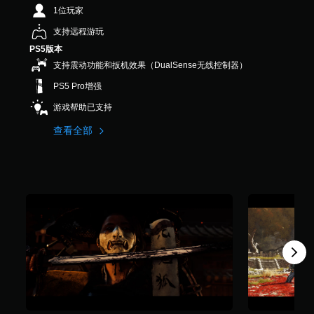
要
反
音
9
速
1位玩家
故
转
效
2
反
事
操
。
支持远程游玩
K
应
和
作
个
PS5版本
活
主
杆
评
要
动
支持震动功能和扳机效果（DualSense无线控制器）
选
价
角
项
您
）
PS5 Pro增强
色
。
可
的
游戏帮助已支持
以
字
降
无
幕
查看全部
低
需
。
快
按
速
住
反
清
键
应
晰
即
活
的
可
动
字
（
游
幕
必
玩
字
须
您
幕
在
无
以
限
需
更
定
按
易
时
住
于
间