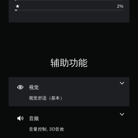
.
游
需
2%
戏
控
7
的
制
位
器
8
置
震
。
颗
动
即
星
可
游
（
玩
辅助功能
您
满
无
需
分
打
视觉
开
5
控
视觉舒适（基本）
制
颗
器
震
星
动
音频
/
，
触
音量控制, 3D音效
觉