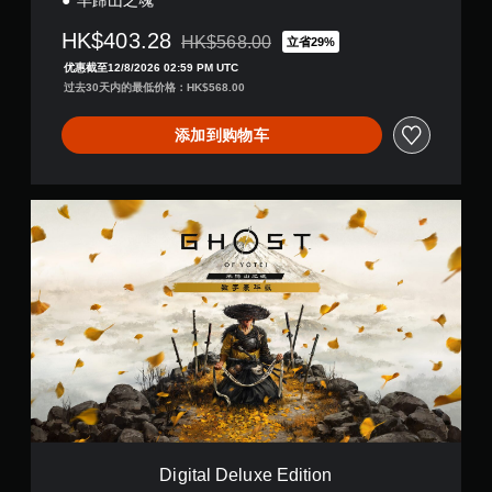
游
羊蹄山之魂
，
您
以
玩
可
HK$403.28
HK$568.00
便
以
立省29%
您
从原价HK$568.00折扣优惠
更
随
无
优惠截至12/8/2026 02:59 PM UTC
易
时
需
过去30天内的最低价格：HK$568.00
于
查
迅
阅
看
速
添加到购物车
读
游
或
。
戏
在
控
限
制
定
D
。
时
i
间
g
内
i
教
按
t
程
下
a
提
键
l
示
即
D
您
可
e
可
游
l
以
玩
u
随
游
x
时
戏
e
查
和
E
Digital Deluxe Edition
看
导
d