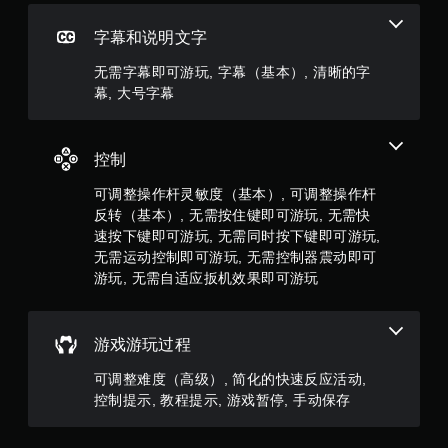
9
反
馈
2
字幕和说明文字
即
可
4
无需字幕即可游玩, 字幕（基本）, 清晰的字
游
幕, 大号字幕
玩
0
游
戏
5
。
控制
个
可调整操作杆灵敏度（基本）, 可调整操作杆
无
反转（基本）, 无需按住键即可游玩, 无需快
需
评
速按下键即可游玩, 无需同时按下键即可游玩,
自
价
适
无需运动控制即可游玩, 无需控制器震动即可
应
游玩, 无需自适应扳机效果即可游玩
）
扳
机
效
游戏游玩过程
果
即
可调整难度（高级）, 简化的快速反应活动,
可
控制提示, 教程提示, 游戏暂停, 手动保存
游
玩