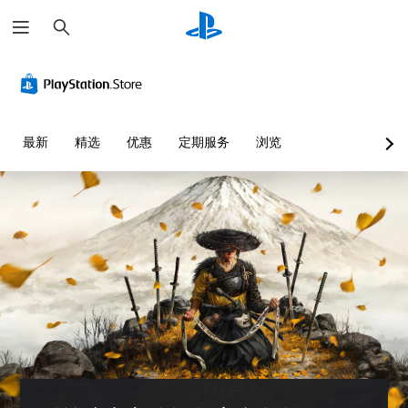
搜
索
视
音
无
可
可
觉
量
需
调
调
舒
控
字
整
整
适
制
幕
操
难
（
即
作
度
您
最新
精选
优惠
定期服务
浏览
基
可
杆
（
可
本
游
灵
高
以
）
调
玩
敏
级
低
度
）
在
您
单
（
可
无
您
个
基
能
需
可
音
造
字
本
以
频
成
幕
）
自
音
视
即
定
量
提
觉
可
义
并
供
不
游
挑
将
一
适
玩
战
其
些
的
，
等
设
操
游
因
级
置
作
戏
为
或
为
杆
游
此
单
静
灵