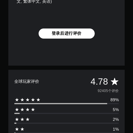
控
文, 繁体中文, 英语)
手
制
动
即
保
可
存
游
您
玩
登录后进行评价
可
您
以
无
创
需
建
使
手
用
动
运
保
动
存
控
点
平
4.78
制
全球玩家评价
，
即
以
均
可
92405个评价
便
游
准
89%
评
玩
确
游
返
5%
价
戏
回
。
2%
您
4
离
1%
开
无