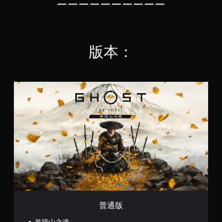
键
阅
内
即
读
匹
可
的
配
游
方
屏
玩
式
幕
版本：
游
呈
上
戏
现
提
和
。
示
导
的
航
普
操
大
菜
通
作
号
单
版
）
。
字
的
幕
挑
战
无
字
等
幕
需
级
以
快
。
更
速
大
按
的
控
下
字
制
键
号
提
即
呈
普通版
示
可
现