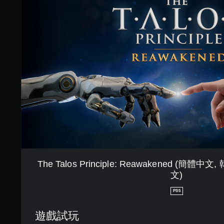
T
，
a
即
l
可
o
遊
s
玩
P
遊
r
戲
i
和
n
前
c
往
i
選
p
單
l
。
e
:
無
R
須
e
The Talos Principle: Reawakened (簡體中
同
a
文)
時
w
a
按
PS5
k
壓
e
即
遊戲試玩
n
可