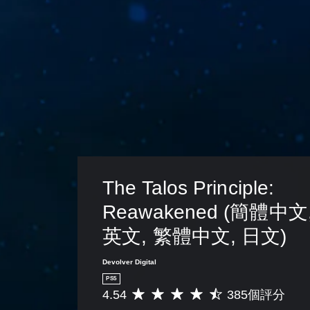
，
幕
無
使
畫
須
其
面
更
按
中
輕
住
央
鬆
按
的
易
點
鈕
讀
進
即
。
行
可
遊
遊
戲
玩
，
使
您
視
可
The Talos Principle: 
覺
以
更
Reawakened (簡體中文,
在
加
不
英文, 繁體中文, 日文)
舒
按
適
住
。
方
Devolver Digital
向
PS5
按
替
4.54
385個評分
平
鈕
代
均