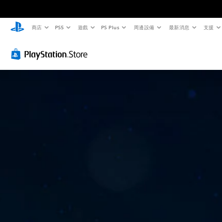
商店
PS5
遊戲
PS Plus
周邊設備
最新消息
支援
大
音
無
重
可
字
量
須
新
跳
體
控
翻
對
過
制
譯
應
的
選
字
控
謎
單
您
和
幕
制
題
可
抬
將
即
器
您
頭
單
可
（
可
顯
一
遊
進
以
示
聲
略
玩
階
器
音
過
）
(
您
的
單
H
可
音
您
一
U
在
量
可
謎
D
沒
調
完
題
)
有
低
全
或
文
翻
和
自
謎
字
譯
靜
訂
題
會
字
音
遊
系
使
幕
。
戲
列