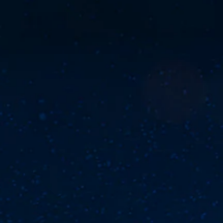
用
的
的
。
較
情
控
3
大
況
制
D
控
的
下
項
音
字
遊
制
。
體
效
玩
器
來
，
提
您
可
顯
因
可
醒
調
示
遊
以
，
整
您
戲
設
使
可
中
操
定
其
隨
並
作
聲
更
時
無
桿
音
輕
查
對
輸
的
鬆
看
話
出
靈
易
遊
。
，
讀
敏
戲
以
。
的
度
便
翻
控
（
享
譯
制
視
基
受
字
項
環
覺
本
幕
。
繞
舒
）
（
音
適
系