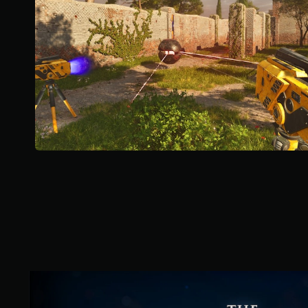
分
訊
按
資
鈕
料
即
。
可
遊
玩
您
無
需
快
速
或
在
時
間
限
制
內
按
T
下
h
按
e
鈕