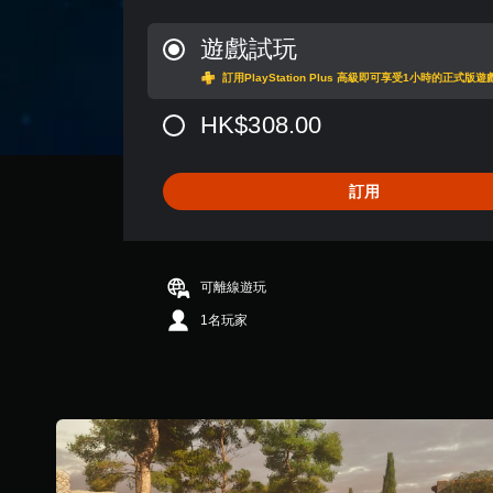
下
的
評
的
分
聲
遊戲試玩
情
為
音
況
訂用PlayStation Plus 高級即可享受1小時的正式版
4
下
提
.
，
示
HK$308.00
5
遊
4
透
玩
顆
過
遊
星
視
訂用
戲
（
覺
和
滿
或
前
分
控
往
5
制
選
可離線遊玩
顆
器
單
星
的
。
1名玩家
）
震
，
動
無
共
，
須
3
也
8
能
快
5
傳
速
則
達
按
評
音
下