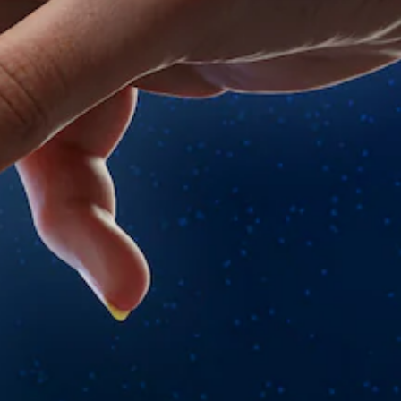
。
使
遊
方
用
戲
向
可
（
大
（
能
僅
翻
基
導
限
譯
致
本
離
字
視
）
線
覺
幕
遊
系
不
玩
翻
統
適
）
譯
提
的
。
字
供
攝
幕
一
影
會
些
機
使
反
動
用
轉
作
較
操
和
大
作
效
的
桿
果
字
的
，
體
選
並
來
項
利
顯
。
用
示
螢