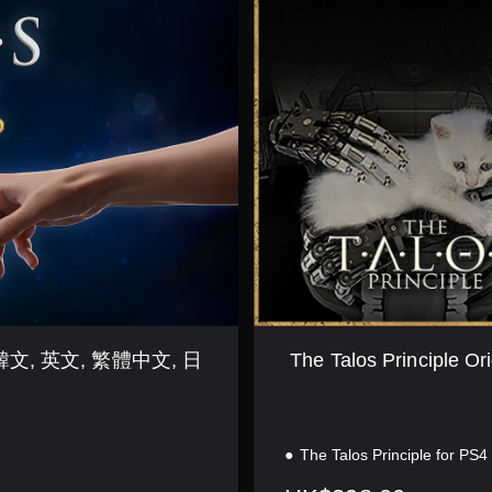
T
a
l
o
s
P
r
i
n
c
i
p
l
e
O
r
i
文, 韓文, 英文, 繁體中文, 日
The Talos Principl
g
i
n
B
u
The Talos Principle for PS4
n