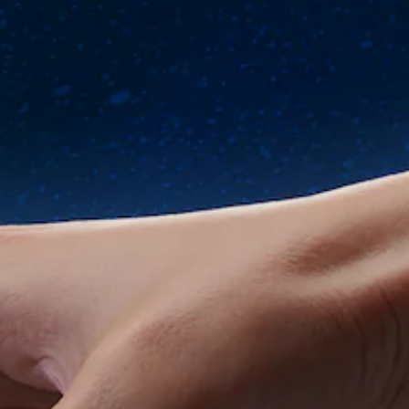
基
暫
效
度
統
本
。
停
（
提
）
遊
供
進
戲
遊
一
階
戲
些
您
）
中
操
可
的
您
作
在
翻
可
桿
遊
譯
以
靈
玩
字
在
敏
過
幕
遊
度
程
僅
玩
的
或
限
過
選
動
於
程
項
畫
主
和
。
播
要
動
放
故
畫
期
可
事
播
間
反
和
放
，
轉
主
期
隨
要
間
操
時
角
，
作
暫
色
不
停
桿