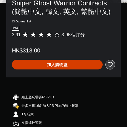
Sniper Ghost Warrior Contracts 
(簡體中文, 韓文, 英文, 繁體中文)
CI Games S.A
PS4
3.91
3.9K個評分
平
均
評
HK$313.00
分
為
3
加入購物籃
.
9
1
顆
星
（
滿
線上遊玩需要PS Plus
分
最多支援16名加入PS Plus的線上玩家
5
顆
1名玩家
星
）
支援遙控遊玩
，