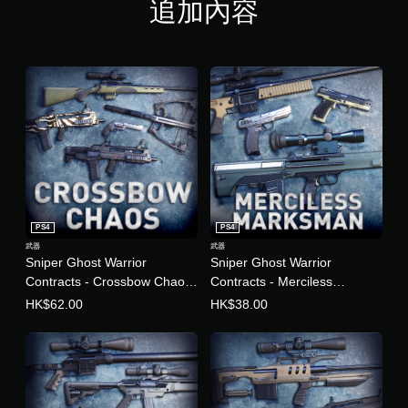
追加內容
PS4
PS4
武器
武器
Sniper Ghost Warrior
Sniper Ghost Warrior
Contracts - Crossbow Chaos
Contracts - Merciless
Weapon Pack (中英韓文版)
Marksman Weapon DLC
HK$62.00
HK$38.00
Pack (中英韓文版)