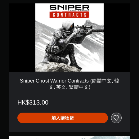
S
n
i
p
e
r
G
h
o
s
t
W
a
r
Sniper Ghost Warrior Contracts (簡體中文, 韓
r
文, 英文, 繁體中文)
i
o
r
HK$313.00
C
o
n
加入購物籃
t
r
a
F