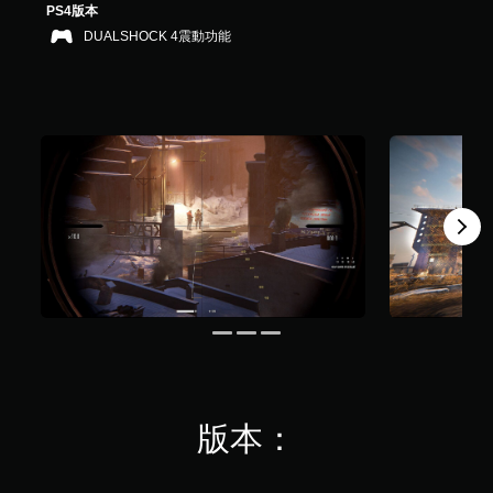
PS4版本
共
DUALSHOCK 4震動功能
3
.
9
K
則
評
分
版本：