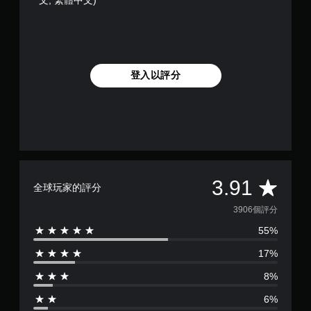
登入以評分
平
3.91
全球玩家的評分
均
3906個評分
55%
評
17%
分
8%
為
6%