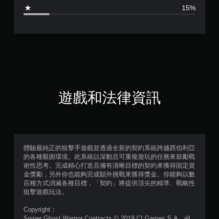
3
15%
.
9
1
顆
星
遊戲和法律資訊
（
滿
分
體驗最純正的狙擊手遊戲並透過全新的契約系統跨越西伯利亞
的各種艱困環境。此系統以深動且可重複遊玩的任務來鼓勵戰
5
術性思考。完成精心打造且擁有清晰目標的契約來獲得固定資
金獎勵，另外你也能夠完成額外挑戰來獲得獎金。你能夠以數
顆
百種方式消滅各種目標，「契約」將提供頂尖的精準、戰略性
狙擊遊戲玩法。
星
Copyright：
Sniper Ghost Warrior Contracts © 2019 CI Games S.A., all