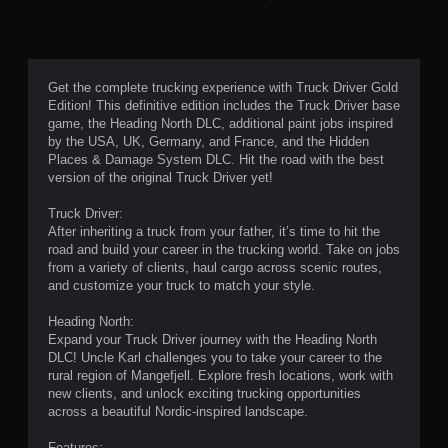
滿
分
5
Get the complete trucking experience with Truck Driver Gold
Edition! This definitive edition includes the Truck Driver base
顆
game, the Heading North DLC, additional paint jobs inspired
by the USA, UK, Germany, and France, and the Hidden
星
Places & Damage System DLC. Hit the road with the best
version of the original Truck Driver yet!
）
Truck Driver:
，
After inheriting a truck from your father, it’s time to hit the
road and build your career in the trucking world. Take on jobs
共
from a variety of clients, haul cargo across scenic routes,
and customize your truck to match your style.
5
Heading North:
1
Expand your Truck Driver journey with the Heading North
DLC! Uncle Karl challenges you to take your career to the
0
rural region of Mangefjell. Explore fresh locations, work with
new clients, and unlock exciting trucking opportunities
6
across a beautiful Nordic-inspired landscape.
Features: