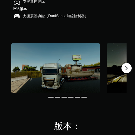
支援遙控遊玩
5
PS5版本
.
支援震動功能（DualSense無線控制器）
1
K
則
評
分
版本：