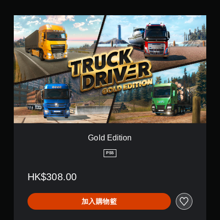
G
o
l
d
E
d
i
t
i
o
n
Gold Edition
PS5
HK$308.00
加入購物籃