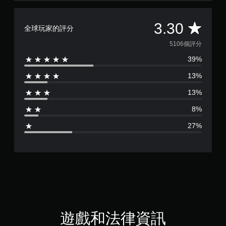
平
3.30
全球玩家的評分
均
5106個評分
39%
評
13%
分
13%
為
8%
3
27%
.
3
顆
星
（
遊戲和法律資訊