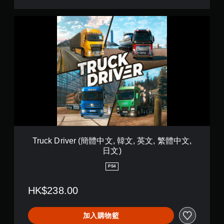
i
o
T
n
r
(
u
簡
c
體
k
中
D
文
r
,
i
韓
v
文
e
,
r
英
(
文
簡
,
體
Truck Driver (簡體中文, 韓文, 英文, 繁體中文,
繁
中
日文)
體
文
中
,
PS4
文
韓
,
文
日
HK$238.00
,
文
英
)
文
加入購物籃
,