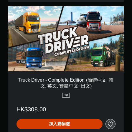
T
r
u
c
k
D
r
i
v
e
r
-
C
o
Truck Driver - Complete Edition (簡體中文, 韓
m
文, 英文, 繁體中文, 日文)
p
l
PS4
e
t
HK$308.00
e
E
d
加入購物籃
i
t