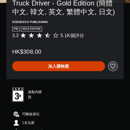
Truck Driver - Gold Edition (簡體
中文, 韓文, 英文, 繁體中文, 日文)
SOEDESCO PUBLISHING
PS5
GOLD EDITION
3.3
5.1K個評分
平
均
評
HK$308.00
分
為
3
加入購物籃
.
3
顆
星
（
遊戲內購
滿
買
分
5
顆
可離線遊玩
星
）
1名玩家
，
共