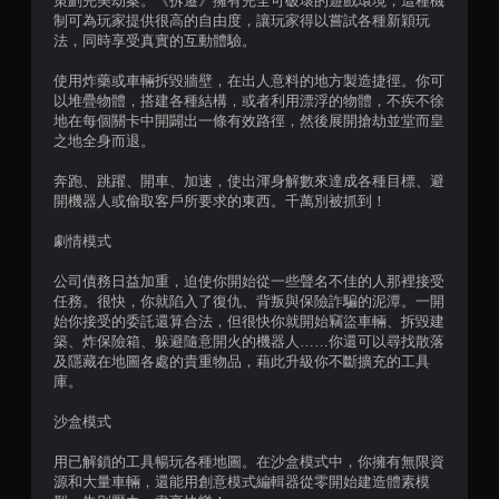
策劃完美劫案。《拆遷》擁有完全可破壞的遊戲環境，這種機
制可為玩家提供很高的自由度，讓玩家得以嘗試各種新穎玩
法，同時享受真實的互動體驗。
使用炸藥或車輛拆毀牆壁，在出人意料的地方製造捷徑。你可
以堆疊物體，搭建各種結構，或者利用漂浮的物體，不疾不徐
地在每個關卡中開闢出一條有效路徑，然後展開搶劫並堂而皇
之地全身而退。
奔跑、跳躍、開車、加速，使出渾身解數來達成各種目標、避
開機器人或偷取客戶所要求的東西。千萬別被抓到！
劇情模式
公司債務日益加重，迫使你開始從一些聲名不佳的人那裡接受
任務。很快，你就陷入了復仇、背叛與保險詐騙的泥潭。一開
始你接受的委託還算合法，但很快你就開始竊盜車輛、拆毀建
築、炸保險箱、躲避隨意開火的機器人……你還可以尋找散落
及隱藏在地圖各處的貴重物品，藉此升級你不斷擴充的工具
庫。
沙盒模式
用已解鎖的工具暢玩各種地圖。在沙盒模式中，你擁有無限資
源和大量車輛，還能用創意模式編輯器從零開始建造體素模