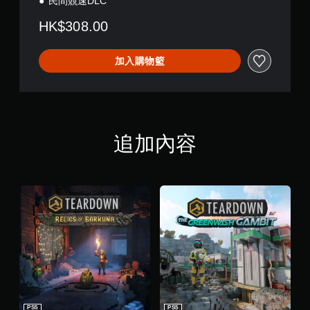
民間競速DLC
開
啟
HK$308.00
控
制
加入購物籃
器
的
震
動
即
可
追加內容
遊
玩
您
可
以
在
不
開
啟
控
制
器
震
PS5
PS5