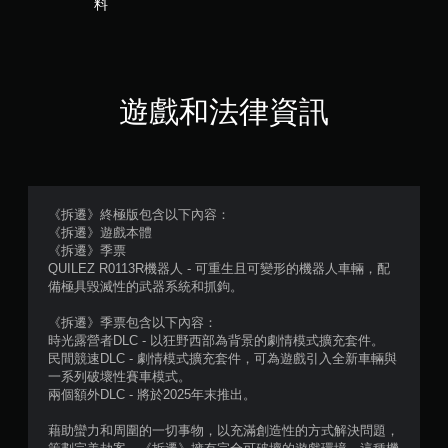
料
則
評
分
遊戲和法律資訊
《拆遷》終極版包含以下內容：
《拆遷》遊戲本體
《拆遷》季票
QUILEZ R0113R機器人 - 可重生且可變形的機器人車輛，配
備極具毀滅性的武器系統和抓鉤。
《拆遷》季票包含以下內容：
時光露營者DLC - 以狂野西部為背景的劇情模式擴充套件。
民間競速DLC - 劇情模式擴充套件，可為遊戲引入全新車輛與
一系列破壞性賽車模式。
兩個額外DLC - 將於2025年末推出。
藉助蠻力和周圍的一切事物，以充滿創造性的方式解決問題，