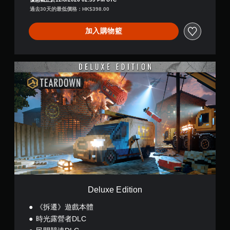
可
過去30天的最低價格：HK$398.00
遊
玩
加入購物籃
您
無
需
使
D
用
e
觸
l
碰
u
控
x
制
e
項
E
，
d
即
i
可
t
遊
i
玩
o
遊
n
戲
Deluxe Edition
。
《拆遷》遊戲本體
無
時光露營者DLC
須