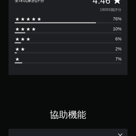
4.46
全球玩家的評分
情
況
均
19093個評分
下
，
76%
評
遊
10%
玩
分
遊
6%
戲
為
。
2%
4
7%
.
4
6
顆
星
協助機能
（
滿