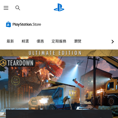
搜
尋
音
無
重
控
量
須
新
制
控
翻
對
器
制
譯
應
提
字
控
醒
您
最新
精選
優惠
定期服務
瀏覽
幕
制
可
您
即
器
將
可
單
可
（
隨
一
遊
基
時
聲
查
玩
本
音
看
）
您
的
遊
可
您
音
戲
在
可
量
的
沒
將
調
控
有
控
低
制
翻
制
和
項
譯
項
靜
。
字
變
音
幕
更
。
的
教
為
情
另
學