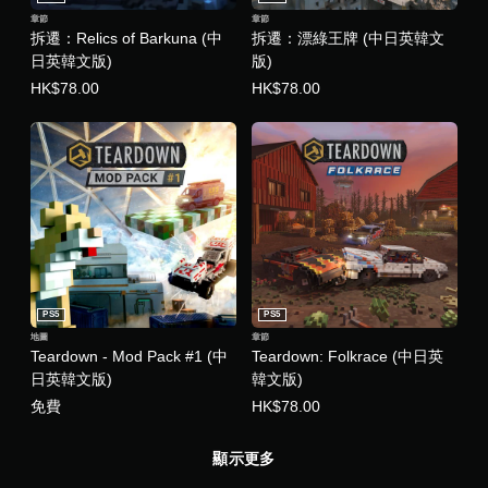
動
章節
章節
/
拆遷：Relics of Barkuna (中
拆遷：漂綠王牌 (中日英韓文
觸
日英韓文版)
版)
覺
HK$78.00
HK$78.00
回
饋
的
情
況
下
，
遊
玩
遊
戲
。
PS5
PS5
地圖
章節
無
Teardown - Mod Pack #1 (中
Teardown: Folkrace (中日英
須
日英韓文版)
韓文版)
開
免費
HK$78.00
啟
自
顯示更多
適
性