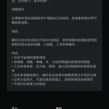
型。告別壓力，盡享快樂！
挑戰模式
在實驗性質的遊戲模式中考驗自己的技術。推進劇情模式即可
解鎖新挑戰。
模組
暢玩出自社群成員之手的出色模組。使用遊戲內的模組管理器
輕鬆安裝全新的地圖、小遊戲、工具和車輛等。
特色
• 完全可破壞的體素環境
• 對物體、殘骸、車輛、水、火焰和煙霧的真實物理模擬
• 工具多種多樣，從大錘、噴燈、滅火器到槍械和炸藥應有盡
有
• 設有多個劇情模式，總共包含超過40個難度逐步升高的任務
• 設有沙盒模式，可讓玩家盡情建立、探索和摧毀各種環境
• 可遊玩社群建立的模組
平台:
PS5