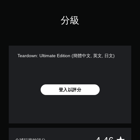
扳
機
分級
效
果
即
可
遊
玩
Teardown: Ultimate Edition (簡體中文, 英文, 日文)
您
可
以
在
不
開
登入以評分
啟
扳
機
自
適
應
阻
力
的
平