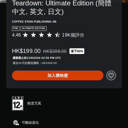
Teardown: Ultimate Edition (簡體
單
況
一
提
聲
下
個
中文, 英文, 日文)
醒
遊
道
預
您
玩
設
您
COFFEE STAIN PUBLISHING AB
可
，
的
可
隨
因
PS5
ULTIMATE EDITION
版
以
時
遊
4.46
19K個評分
面
平
設
查
戲
，
均
定
看
中
系
評
各
遊
並
HK$199.00
統
分
HK$398.00
省下50%
喇
折扣前原價為HK$398.00
玩
無
也
為
叭
優惠截止於12/8/2026 02:59 PM UTC
過
對
提
4
的
過去30天的最低價格：HK$398.00
程
話
供
.
聲
的
。
了
4
音
教
加入購物籃
一
6
輸
學
些
顆
出
翻
資
重
星
，
譯
訊
新
（
使
字
。
配
滿
其
幕
置
分
輕度咒罵
一
（
的
5
暫
致
基
支
顆
停
。
援
星
本
遊
。
可離線遊玩
）
）
戲
，