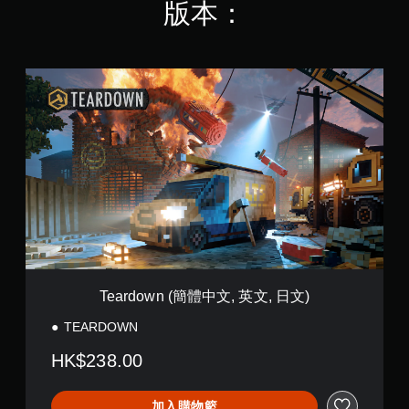
版本：
桿
線
靈
遊
敏
玩
度
）
的
T
。
選
e
項
a
。
手
r
d
動
o
保
無
w
存
須
n
資
動
(
料
態
簡
控
您
體
制
可
中
以
文
項
手
,
即
Teardown (簡體中文, 英文, 日文)
動
英
可
建
文
TEARDOWN
遊
立
,
玩
保
日
HK$238.00
您
存
文
無
點
)
需
，
加入購物籃