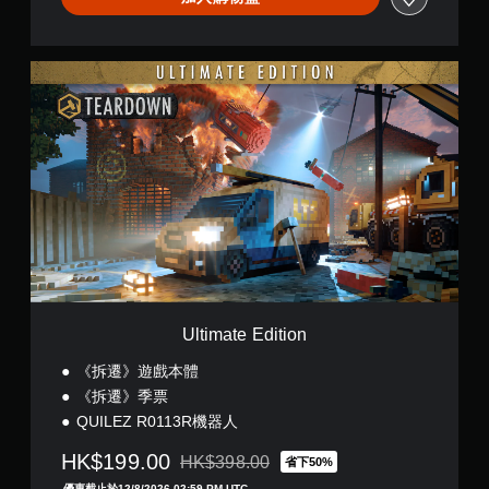
使
以
用
回
動
到
U
態
上
l
控
次
t
制
離
i
項
開
m
即
的
a
可
遊
t
遊
戲
e
玩
畫
E
遊
面
d
戲
。
i
。
t
i
無
o
Ultimate Edition
須
n
觸
《拆遷》遊戲本體
碰
《拆遷》季票
控
QUILEZ R0113R機器人
制
項
HK$199.00
HK$398.00
省下50%
即
折扣前原價為HK$398.00
優惠截止於12/8/2026 02:59 PM UTC