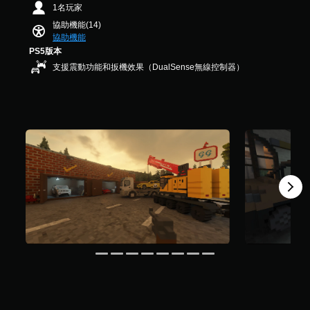
遊
1名玩家
您
共
可
戲
可
1
協助機能(14)
中
調
在
9
協助機能
的
整
遊
K
PS5版本
翻
操
玩
則
支援震動功能和扳機效果（DualSense無線控制器）
譯
作
過
評
字
程
分
桿
幕
或
的
僅
動
靈
限
畫
敏
於
播
度
主
放
要
（
期
故
基
間
事
本
，
和
）
隨
主
時
系
要
暫
統
角
停
提
色
遊
供
。
戲
一
（
些
僅
操
限
作
離