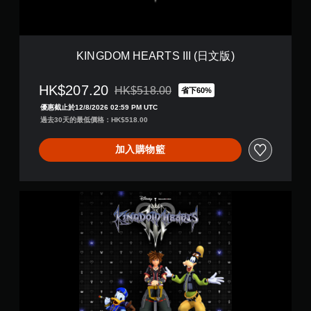
A
R
T
S
I
KINGDOM HEARTS III (日文版)
I
I
HK$207.20
(
HK$518.00
省下60%
折扣前原價為HK$518.00
日
優惠截止於12/8/2026 02:59 PM UTC
文
過去30天的最低價格：HK$518.00
版
)
加入購物籃
K
I
N
G
D
O
M
H
E
A