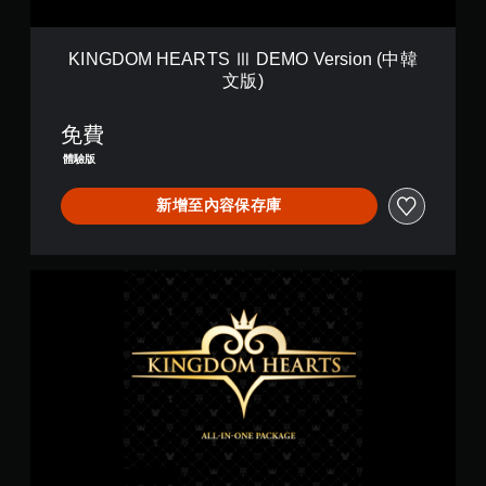
T
S
Ⅲ
KINGDOM HEARTS Ⅲ DEMO Version (中韓
D
文版)
E
M
O
免費
V
體驗版
e
r
新增至內容保存庫
s
i
o
n
K
(
I
中
N
韓
G
文
D
版
O
)
M
H
E
A
R