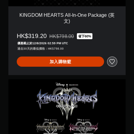
T
S
A
KINGDOM HEARTS All-In-One Package (英
l
文)
l
-
I
HK$319.20
HK$798.00
省下60%
折扣前原價為HK$798.00
n
優惠截止於12/8/2026 02:59 PM UTC
-
過去30天的最低價格：HK$798.00
O
n
e
加入購物籃
P
a
c
K
k
I
a
N
g
G
e
D
(
O
英
M
文
H
)
E
A