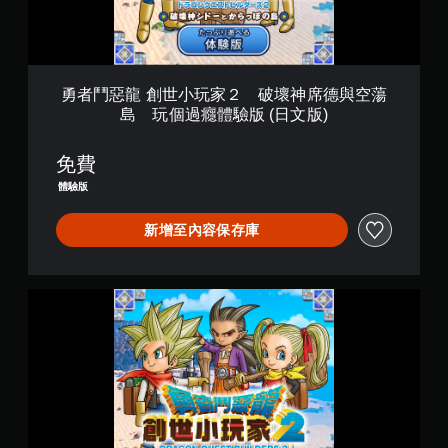
)
家
２
破
壞
勇者鬥惡龍 創世小玩家２ 破壞神席德與空蕩
神
島 玩個過癮體驗版 (日文版)
席
德
與
免費
空
體驗版
蕩
島
新增至內容保存庫
玩
個
過
勇
癮
者
體
鬥
驗
惡
版
龍
(
創
日
世
文
小
版
玩
)