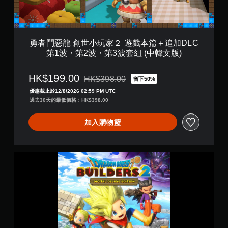
家
日
２
文
遊
版
戲
)
本
勇者鬥惡龍 創世小玩家２ 遊戲本篇＋追加DLC
篇
第1波・第2波・第3波套組 (中韓文版)
＋
追
加
HK$199.00
HK$398.00
省下50%
折扣前原價為HK$398.00
D
優惠截止於12/8/2026 02:59 PM UTC
L
過去30天的最低價格：HK$398.00
C
第
1
加入購物籃
波
・
第
D
2
R
波
A
・
G
第
O
3
N
波
Q
套
U
組