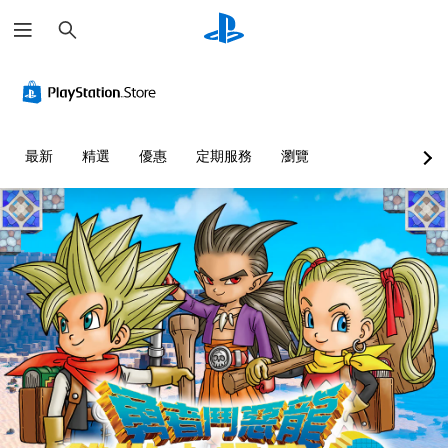
搜
尋
最新
精選
優惠
定期服務
瀏覽