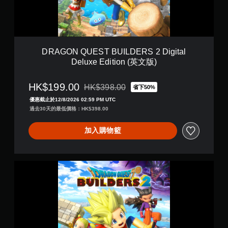
E
(
S
中
T
韓
B
文
U
版
I
)
DRAGON QUEST BUILDERS 2 Digital
L
Deluxe Edition (英文版)
D
E
R
HK$199.00
HK$398.00
省下50%
折扣前原價為HK$398.00
S
優惠截止於12/8/2026 02:59 PM UTC
2
過去30天的最低價格：HK$398.00
D
i
g
加入購物籃
i
t
a
D
l
R
D
A
e
G
l
O
u
N
x
Q
e