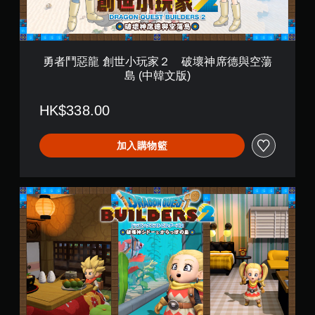
家
)
２
破
壞
勇者鬥惡龍 創世小玩家２ 破壞神席德與空蕩
神
島 (中韓文版)
席
德
與
HK$338.00
空
蕩
島
加入購物籃
(
中
韓
勇
文
者
版
鬥
)
惡
龍
創
世
小
玩
家