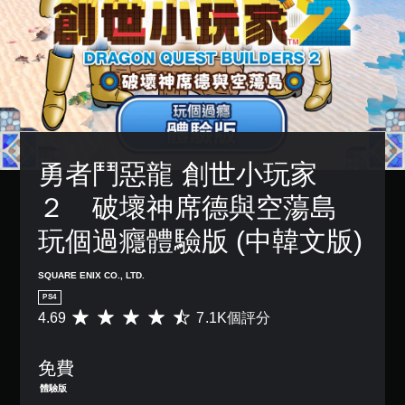
勇者鬥惡龍 創世小玩家
２　破壞神席德與空蕩島　
玩個過癮體驗版 (中韓文版)
SQUARE ENIX CO., LTD.
PS4
4.69
7.1K個評分
平
均
評
免費
分
為
體驗版
4