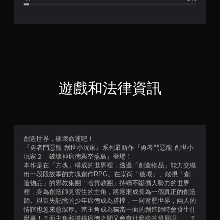
.
6
9
顆
星
遊戲和法律資訊
（
滿
分
創造世界，破壞命運吧！
『勇者鬥惡龍 創世小玩家』系列最新作『勇者鬥惡龍 創世小
5
玩家２ 破壞神席德與空蕩島』登場！
本作是在「方塊」構成的世界裡，透過「創造物品」能力交織
顆
出一段段故事的方塊創作RPG。在崇尚「破壞」、敵視「創
造物品」的邪教集團「哈貢教團」持續不斷擴大勢力的世界
星
裡，身為創造師見習生的主角，將逐漸成長為一個真正的創造
師。與喪失記憶的少年席德成為搭檔，一同遊歷世界，兩人的
）
情誼也愈來愈深厚。當主角成為獨當一面的創造師時會發生什
麼事！？而主角和搭檔席德之間又會有什麼樣的發展呢……？