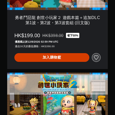
２
遊
戲
本
勇者鬥惡龍 創世小玩家２ 遊戲本篇＋追加DLC
篇
第1波・第2波・第3波套組 (日文版)
＋
追
加
HK$199.00
HK$398.00
省下50%
折扣前原價為HK$398.00
D
優惠截止於12/8/2026 02:59 PM UTC
L
過去30天的最低價格：HK$398.00
C
第
1
加入購物籃
波
・
第
勇
2
者
波
鬥
・
惡
第
龍
3
創
波
世
套
小
組
玩
(