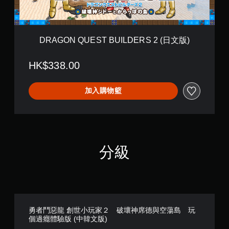
T
B
U
I
DRAGON QUEST BUILDERS 2 (日文版)
L
D
HK$338.00
E
R
S
加入購物籃
2
(
日
文
版
)
分級
勇者鬥惡龍 創世小玩家２ 破壞神席德與空蕩島 玩
個過癮體驗版 (中韓文版)