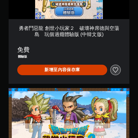
家
２
破
壞
勇者鬥惡龍 創世小玩家２ 破壞神席德與空蕩
神
島 玩個過癮體驗版 (中韓文版)
席
德
與
免費
空
體驗版
蕩
島
新增至內容保存庫
玩
個
過
勇
癮
者
體
鬥
驗
惡
版
龍
(
創
中
世
韓
小
文
玩
版