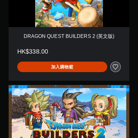
U
E
E
d
S
i
T
t
B
i
U
o
I
n
DRAGON QUEST BUILDERS 2 (英文版)
L
(
D
英
HK$338.00
E
文
R
版
S
)
加入購物籃
2
(
英
文
D
版
R
)
A
G
O
N
Q
U
E
S