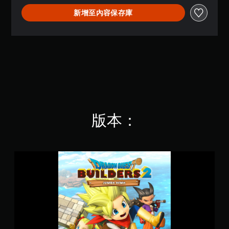
.
新增至內容保存庫
6
9
顆
星
（
滿
分
5
顆
星
）
版本：
，
共
7
.
1
勇
K
者
則
鬥
評
惡
分
龍
創
世
小