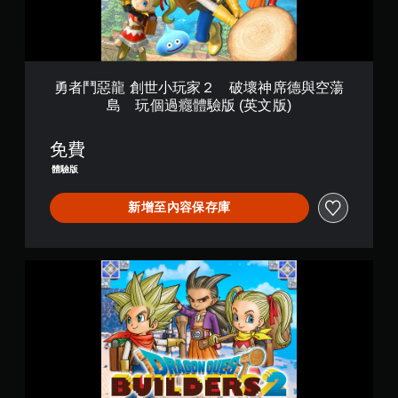
玩
家
２
破
壞
勇者鬥惡龍 創世小玩家２ 破壞神席德與空蕩
神
島 玩個過癮體驗版 (英文版)
席
德
與
免費
空
體驗版
蕩
島
新增至內容保存庫
玩
個
過
勇
癮
者
體
鬥
驗
惡
版
龍
(
創
英
世
文
小
版
玩