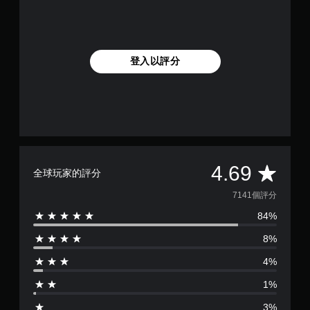
登入以評分
平
4.69
全球玩家的評分
均
7141個評分
84%
評
8%
分
4%
為
1%
4
3%