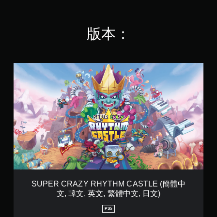
版本：
S
U
P
E
R
C
R
A
Z
Y
R
H
Y
T
SUPER CRAZY RHYTHM CASTLE (簡體中
H
文, 韓文, 英文, 繁體中文, 日文)
M
C
PS5
A