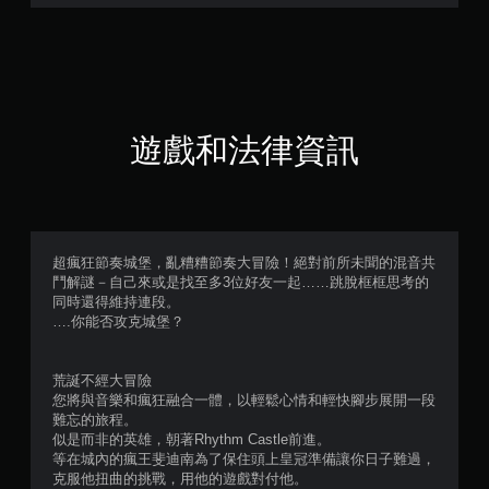
星
（
滿
分
遊戲和法律資訊
5
顆
星
超瘋狂節奏城堡，亂糟糟節奏大冒險！絕對前所未聞的混音共
鬥解謎－自己來或是找至多3位好友一起……跳脫框框思考的
）
同時還得維持連段。
….你能否攻克城堡？
，
共
荒誕不經大冒險
您將與音樂和瘋狂融合一體，以輕鬆心情和輕快腳步展開一段
1
難忘的旅程。
似是而非的英雄，朝著Rhythm Castle前進。
6
等在城內的瘋王斐迪南為了保住頭上皇冠準備讓你日子難過，
克服他扭曲的挑戰，用他的遊戲對付他。