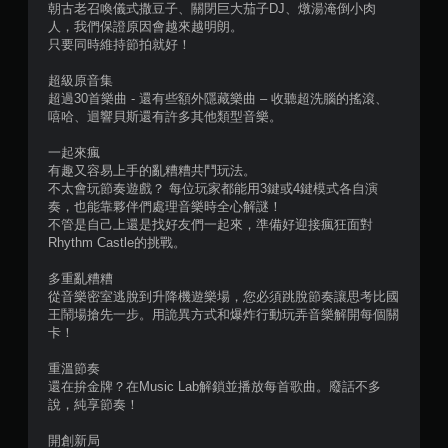
9
朝古老召喚儀式撒豆子、關閉巨大茄子DJ、燉湯淹倒小肉
人，我們保證原因會越來越明朗。
則
只要同時維持節拍就好！
評
超級原音集
超過30首樂曲 - 還有些額外隱藏樂曲 – 收聽超洗腦的搖滾、
分
嘻哈、迴響貝斯還有許多其他類型音樂。
一起來瘋
有趣又容易上手的亂糟糟共鬥玩法。
不太會玩節奏遊戲？ 每位玩家都能用3鍵或4鍵模式各自演
奏，也能靠夥伴們處理音樂時全心解謎！
不管是自己上還是找好友們一起來，準備好迎接瘋狂面對
Rhythm Castle的挑戰。
多重亂糟糟
從音樂密室逃脫到升降機遊樂場，您必須跳脫節奏讓思考比國
王鬧場搶先一步。用詭異方式和爆炸行動玩弄音樂解開每個關
卡！
重溫節奏
還在拚金牌？在Music Lab解鎖並播放每首歌曲。廢話不多
說，純享節奏！
開創新局