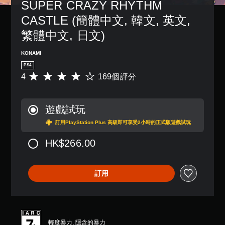
SUPER CRAZY RHYTHM 
CASTLE (簡體中文, 韓文, 英文, 
繁體中文, 日文)
KONAMI
PS4
4
169個評分
平
均
評
分
遊戲試玩
為
4
訂用PlayStation Plus 高級即可享受2小時的正式版遊戲試玩
顆
星
HK$266.00
（
滿
分
訂用
5
顆
星
）
，
共
輕度暴力, 隱含的暴力