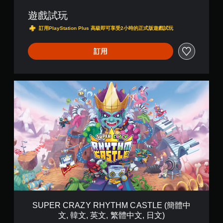
S
遊戲試玩
T
L
訂用PlayStation Plus 高級即可享受2小時的正式版遊戲試玩
E
(
訂用
簡
體
中
文
S
,
U
韓
P
文
E
,
R
英
C
文
R
,
A
繁
Z
體
Y
中
R
文
H
,
Y
日
T
文
SUPER CRAZY RHYTHM CASTLE (簡體中
H
)
文, 韓文, 英文, 繁體中文, 日文)
M