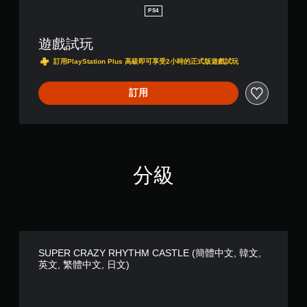
C
PS4
A
S
遊戲試玩
T
L
訂用PlayStation Plus 高級即可享受2小時的正式版遊戲試玩
E
(
訂用
簡
體
中
文
,
韓
文
分級
,
英
文
,
繁
體
SUPER CRAZY RHYTHM CASTLE (簡體中文, 韓文,
中
英文, 繁體中文, 日文)
文
,
日
文