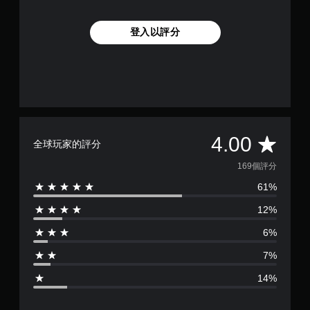
)
登入以評分
平
4.00
全球玩家的評分
均
169個評分
61%
評
12%
分
6%
為
7%
4
14%
顆