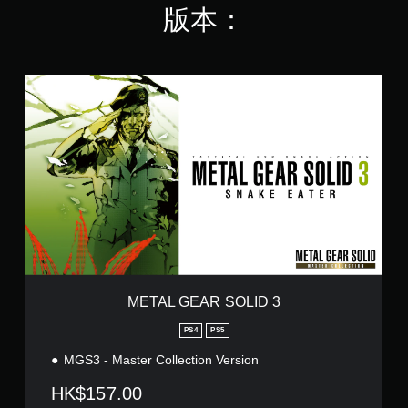
版本：
M
E
T
A
L
G
E
A
R
S
O
L
I
D
METAL GEAR SOLID 3
3
PS4
PS5
MGS3 - Master Collection Version
HK$157.00