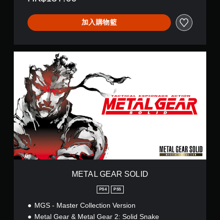
加入購物籃
M
E
T
A
L
G
E
A
R
S
O
L
I
D
METAL GEAR SOLID
PS4
PS5
MGS - Master Collection Version
Metal Gear & Metal Gear 2: Solid Snake