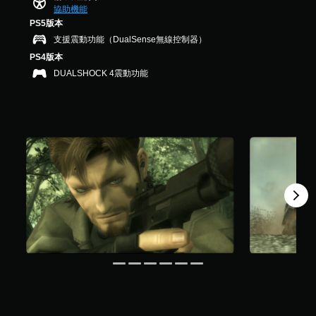
協助機能
，
共
PS5版本
9
支援震動功能（DualSense無線控制器）
.
PS4版本
2
DUALSHOCK 4震動功能
K
則
評
分