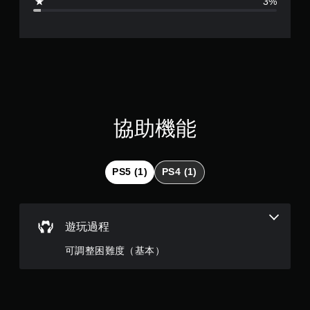
3%
.
7
9
顆
星
協助機能
（
滿
PS5 (1)
PS4 (1)
分
5
遊玩過程
顆
可調整困難度（基本）
星
）