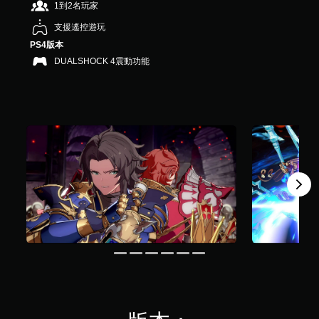
1到2名玩家
共
4
支援遙控遊玩
.
PS4版本
6
DUALSHOCK 4震動功能
K
則
評
分