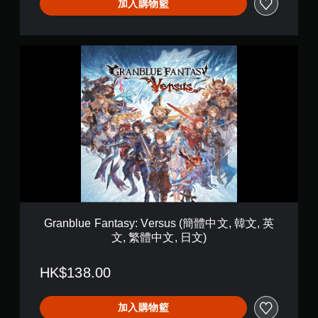
s
加入購物籃
（
L
e
G
g
r
e
a
n
n
d
b
a
l
r
u
y
e
E
F
d
a
i
n
t
t
i
a
o
s
n
Granblue Fantasy: Versus (簡體中文, 韓文, 英
y
）
文, 繁體中文, 日文)
:
(
V
簡
e
體
HK$138.00
r
中
s
文
u
加入購物籃
,