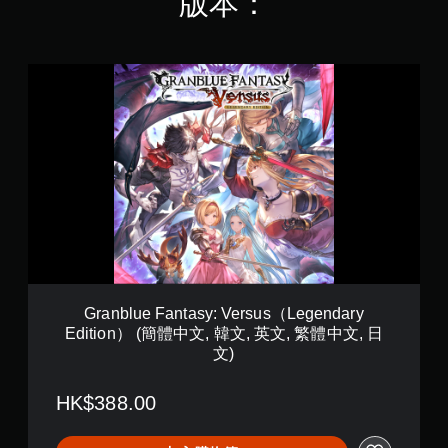
版本：
G
r
a
n
b
l
u
e
F
a
n
t
a
s
Granblue Fantasy: Versus（Legendary
y
Edition） (簡體中文, 韓文, 英文, 繁體中文, 日
:
文)
V
e
r
HK$388.00
s
u