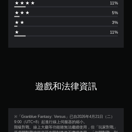
11%
分
5%
為
3%
4
11%
.
2
7
顆
星
遊戲和法律資訊
（
滿
分
※「Granblue Fantasy: Versus」已自2026年4月21日（二）
9:00（UTC+8）起進行線上伺服器的縮小。
5
階級對戰、線上大廳等功能雖無法繼續使用，但「玩家對戰」