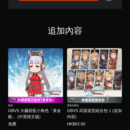
s
韓
(
文
簡
,
體
英
中
文
文
,
追加內容
,
繁
韓
體
文
中
,
文
英
,
文
日
,
文
繁
)
體
中
文
,
日
文
PS4
PS4
)
角色
追加內容包
GBVS 大廳碧藍小角色「黃金
GBVS 武器造型組合包 1 (追加
船」 (中英韓文版)
內容)
免費
HK$63.00