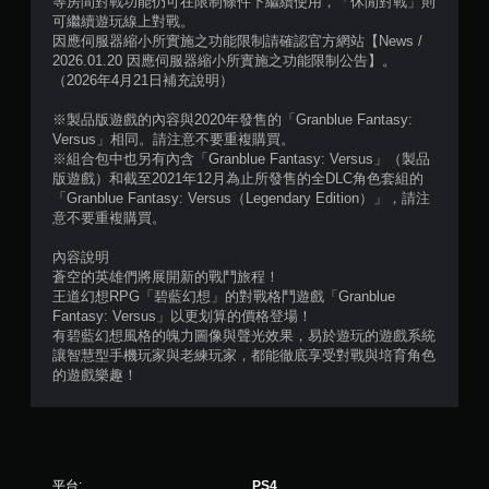
等房間對戰功能仍可在限制條件下繼續使用，「休閒對戰」則
顆
可繼續遊玩線上對戰。
因應伺服器縮小所實施之功能限制請確認官方網站【News /
星
2026.01.20 因應伺服器縮小所實施之功能限制公告】。
（2026年4月21日補充說明）
）
※製品版遊戲的內容與2020年發售的「Granblue Fantasy:
，
Versus」相同。請注意不要重複購買。
※組合包中也另有內含「Granblue Fantasy: Versus」（製品
共
版遊戲）和截至2021年12月為止所發售的全DLC角色套組的
「Granblue Fantasy: Versus（Legendary Edition）」，請注
4
意不要重複購買。
6
內容說明
蒼空的英雄們將展開新的戰鬥旅程！
9
王道幻想RPG「碧藍幻想」的對戰格鬥遊戲「Granblue
Fantasy: Versus」以更划算的價格登場！
有碧藍幻想風格的魄力圖像與聲光效果，易於遊玩的遊戲系統
2
讓智慧型手機玩家與老練玩家，都能徹底享受對戰與培育角色
的遊戲樂趣！
則
評
分
平台:
PS4