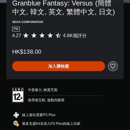
Granblue Fantasy: Versus (簡體
中文, 韓文, 英文, 繁體中文, 日文)
SEGA CORPORATION
PS4
4.27
4.6K個評分
平
均
評
HK$138.00
分
為
4
加入購物籃
.
2
7
顆
星
中度暴力, 輕度咒罵
（
滿
使用者互動, 遊戲內購買
分
5
顆
線上遊玩需要PS Plus
星
最多支援64名加入PS Plus的線上玩家
）
，