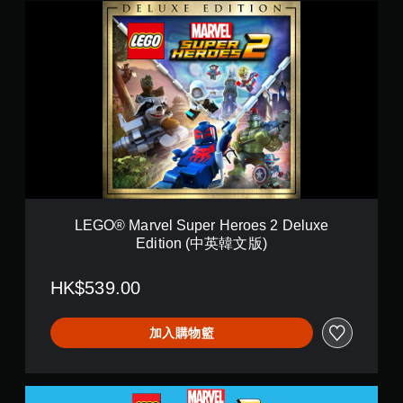
L
E
G
O
®
M
a
r
v
e
l
S
u
p
LEGO® Marvel Super Heroes 2 Deluxe
e
Edition (中英韓文版)
r
H
e
HK$539.00
r
o
e
加入購物籃
s
2
D
L
e