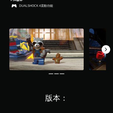
PS4版本
，
DUALSHOCK 4震動功能
共
1
8
K
則
評
分
版本：