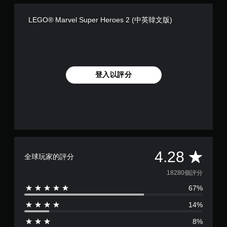
LEGO® Marvel Super Heroes 2 (中英韓文版)
登入以評分
平
4.28
全球玩家的評分
均
18280個評分
67%
評
14%
分
8%