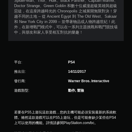
星
Spider-Man、Thor、Hulk、Black Panther、Captain Marvel、
Doctor Strange、Green Goblin 和數十位威漫超級英雄與超級
）
惡徒，在這座跨越時光的 Chronopolis 之城展開無限對決！穿
越不同的土地 -- 從 Ancient Egypt 到 The Old West、Sakaar
，
和 New York City in 2099 -- 並帶著物品或人物跨越世紀！此
外，在新增戰鬥模式中，可以在一系列主題挑戰和戰鬥競技場
共
中，與朋友和家人享受相互對抗的樂趣！
1
8
平台:
PS4
2
推出日:
14/11/2017
8
發行商:
Warner Bros. Interactive
0
遊戲類型:
動作, 冒險
則
評
若要在PS5上遊玩這款遊戲，您的主機可能必須安裝最新的系統軟
體。雖然這款遊戲可以在PS5上遊玩，但是可能會缺少某些在PS4
分
上可以使用的機能。詳情請參閱PlayStation.com/bc。