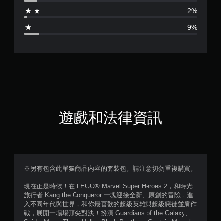
為
2%
4
9%
.
2
8
顆
星
遊戲和法律資訊
（
滿
分
※另有包含此單獨商品內容的套裝包。請注意切勿重複購買。
5
現在正是時候！在 LEGO® Marvel Super Heroes 2，和時光
旅行者 Kang the Conqueror 一塊迎接全新、原創的冒險，進
顆
入不同年代與世界，和你最喜歡的超級英雄與超級惡徒並肩作
戰，展開一場場頂尖對決！扮演 Guardians of the Galaxy、