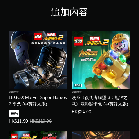
韓
文
追加內容
版
)
PS4
追加內容
追加內容
LEGO® Marvel Super Heroes
漫威《復仇者聯盟 3：無限之
2 季票 (中英韓文版)
戰》電影關卡包 (中英韓文版)
HK$24.00
-90%
優惠價HK$11.90。原價HK$119.00。
HK$11.90
HK$119.00