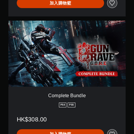
加入購物籃
C
o
m
p
l
e
t
e
B
u
n
d
l
e
Complete Bundle
PS4
PS5
HK$308.00