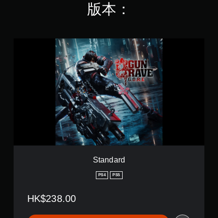
版本：
S
t
a
n
d
a
r
d
Standard
PS4
PS5
HK$238.00