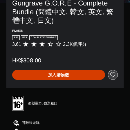
Gungrave G.O.R.E - Complete 
Bundle (簡體中文, 韓文, 英文, 繁
體中文, 日文)
PLAION
PS4
PS5
COMPLETE BUNDLE
3.61
2.3K個評分
平
均
評
HK$308.00
分
為
3
加入購物籃
.
6
1
顆
星
（
強烈暴力, 強烈粗口
滿
分
5
可離線遊玩
顆
星