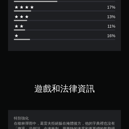
評
17%
分
13%
為
11%
3
16%
.
6
1
顆
星
遊戲和法律資訊
（
滿
分
特別強化
在槍林彈雨中，葛雷夫拒絕躲在掩體後方，他的字典裡也沒有
5
「撤退」這個詞。全速衝刺，用更快的速度和更兇殘的氣勢掃