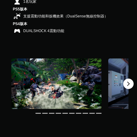
1名玩家
）
，
PS5版本
共
支援震動功能和扳機效果（DualSense無線控制器）
2
PS4版本
.
DUALSHOCK 4震動功能
3
K
則
評
分