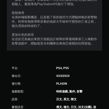
射敵人。畫面專為PlayStation®5進行了增強。
顆
脫胎換骨
星
化身終極殺戮機器，以直截了當的操控方式體驗帥氣的射擊動
作。利用有無限彈匣容量的地獄犬手槍和可變形的亡者之棺，
）
報仇雪恨的時候到了。
，
更加出色的表現
在這款完美融合東西方遊戲設計精華的華麗殘暴第三人稱動作
共
射擊遊戲中，體驗葛雷夫和團隊在東南亞展開的壯闊冒險。
2
3
平台:
PS4, PS5
0
推出日:
4/10/2024
0
發行商:
PLAION
則
遊戲類型:
特殊遊戲, 動作, 射擊
評
語音:
日文, 英文, 韓文
分
畫面語言:
俄文, 德文, 日文, 法文(法國), 波