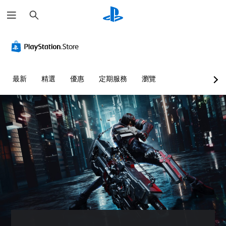
搜
尋
最新
精選
優惠
定期服務
瀏覽