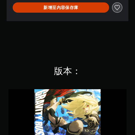
.
新增至內容保存庫
6
6
顆
星
（
滿
分
5
顆
星
）
版本：
，
共
1
9
K
G
則
R
評
A
分
V
I
T
Y
R