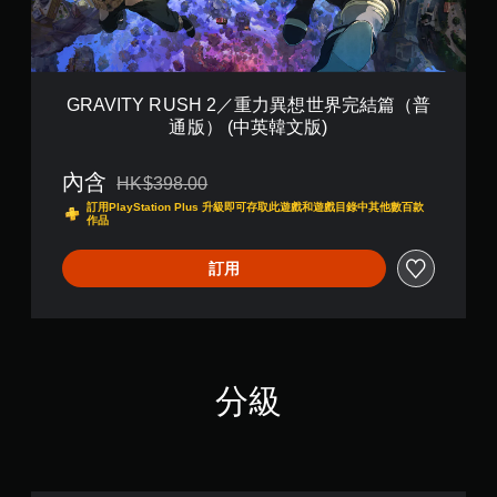
S
H
2
／
重
GRAVITY RUSH 2／重力異想世界完結篇（普
力
通版） (中英韓文版)
異
想
世
內含
HK$398.00
折扣前原價為HK$398.00
界
訂用PlayStation Plus 升級即可存取此遊戲和遊戲目錄中其他數百款
完
作品
結
篇
訂用
（
普
通
版
）
(
分級
中
英
韓
文
版
)