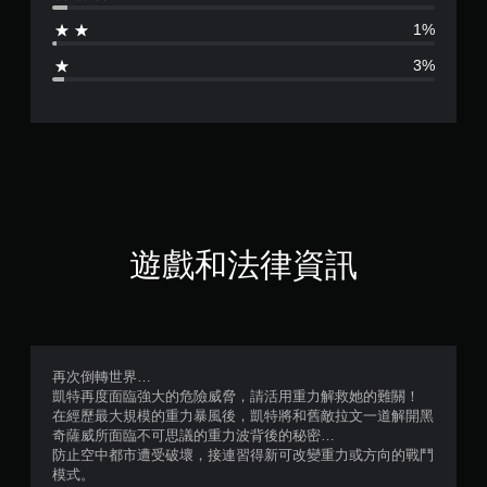
為
1%
4
3%
.
6
6
顆
星
遊戲和法律資訊
（
滿
分
再次倒轉世界…
凱特再度面臨強大的危險威脅，請活用重力解救她的難關！
5
在經歷最大規模的重力暴風後，凱特將和舊敵拉文一道解開黑
奇薩威所面臨不可思議的重力波背後的秘密…
顆
防止空中都市遭受破壞，接連習得新可改變重力或方向的戰鬥
模式。