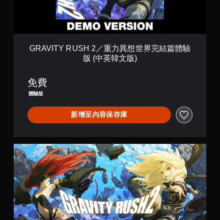
U
S
H
2
／
重
GRAVITY RUSH 2／重力異想世界完結篇體驗
力
版 (中英韓文版)
異
想
世
免費
界
體驗版
完
結
新增至內容保存庫
篇
體
驗
版
G
(
R
中
A
英
V
韓
I
文
T
版
Y
)
R
U