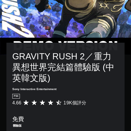
GRAVITY RUSH 2／重力
異想世界完結篇體驗版 (中
英韓文版)
Sony Interactive Entertainment
PS4
4.66
19K個評分
平
均
評
免費
分
為
體驗版
4