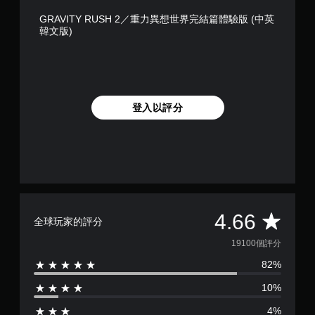
GRAVITY RUSH 2／重力異想世界完結篇體驗版 (中英
韓文版)
登入以評分
平
4.66
全球玩家的評分
均
19100個評分
82%
評
10%
分
4%