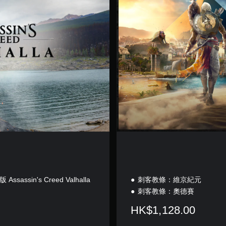
Assassin's Creed Valhalla
刺客教條：維京紀元
刺客教條：奧德賽
HK$1,128.00