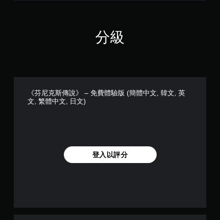
戲
戲
。
（
僅
限
分級
無
離
須
線
開
遊
啟
玩
控
）
制
。
《芬尼克斯傳說》 – 免費體驗版 (簡體中文, 韓文, 英
器
文, 繁體中文, 日文)
的
手
震
動
動
保
即
存
可
資
遊
登入以評分
料
玩
您
您
可
可
以
以
手
在
動
不
建
開