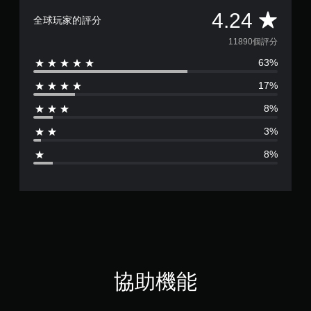
立
啟
平
保
4.24
全球玩家的評分
控
存
制
均
點
11890個評分
器
，
震
63%
以
評
動
回
17%
/
到
分
觸
上
8%
覺
次
為
回
離
3%
饋
開
4
的
的
8%
情
遊
.
況
戲
下
畫
2
，
面
遊
。
4
玩
遊
顆
戲
。
星
協助機能
無
（
須