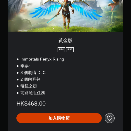
碰
暫
)
控
停
制
遊
項
戲
即
您
可
可
遊
在
黃金版
玩
遊
您
玩
PS4
PS5
無
過
Immortals Fenyx Rising
需
程
使
或
季票:
用
動
3 個劇情 DLC
觸
畫
2 個內容包
碰
播
控
稜鏡之翅
放
制
期
前路險阻任務
項
間
，
，
HK$468.00
即
隨
可
時
遊
暫
加入購物籃
玩
停
遊
遊