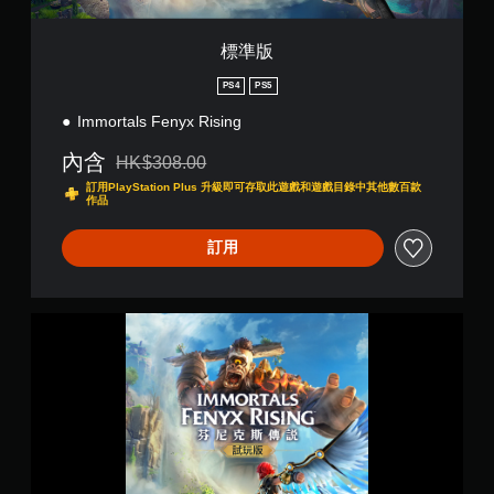
定
桿
合
玩
靈
螢
向
遊
敏
幕
標準版
戲
音
度
提
和
訊
的
示
PS4
PS5
調
指
選
的
整
示
Immortals Fenyx Rising
項
動
設
燈
。
作
定
內含
HK$308.00
）
其
，
折扣前原價為HK$308.00
的
訂用PlayStation Plus 升級即可存取此遊戲和遊戲目錄中其他數百款
他
但
可
作品
挑
視
可
反
戰
覺
能
轉
訂用
等
資
無
操
級
訊
法
作
。
可
進
協
行
桿
《
助
其
方
遊
芬
顯
他
向
戲
尼
示
與
（
速
克
聲
遊
基
斯
度
音
玩
本
傳
（
的
過
）
說
來
程
基
》
源
相
系
本
–
。
關
統
）