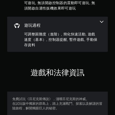
0
可遊玩, 無須開啟控制器的震動即可遊玩, 無
適
應
須開啟自適性扳機效果即可遊玩
則
阻
力
的
評
遊玩過程
情
況
分
可調整困難度（進階）, 簡化快速活動, 遊戲
下
速度（基本）, 控制器提醒, 暫停遊戲, 手動保
，
遊
存資料
玩
遊
戲
。
遊戲和法律資訊
免費試玩《芬尼克斯傳說》，淺嚐芬尼克斯的神威。
在試玩版中獨家的群島上，踏上充滿戰鬥、探索以及解謎的冒
險旅程，解開獨眼巨人的秘密。