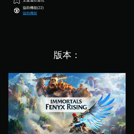
支援遙控遊玩
提
玩
）
活
螢
示
過
可
協助機能(22)
，
動
幕
程
協助機能
調
共
透
助
中
您
1
整
過
讀
重
可
1
視
操
要
以
程
K
覺
作
聲
降
式
則
或
桿
音
低
評
（
控
的
的
快
分
制
基
靈
原
速
版本：
器
本
文
敏
活
的
）
字
動
度
震
幕
（
螢
（
動
。
您
幕
基
，
標
必
助
也
本
準
須
讀
能
）
版
在
程
傳
系
時
式
達
統
間
將
音
提
限
協
訊
供
制
助
資
一
內
您
料
些
做
開
。
操
出
始
作
符
游