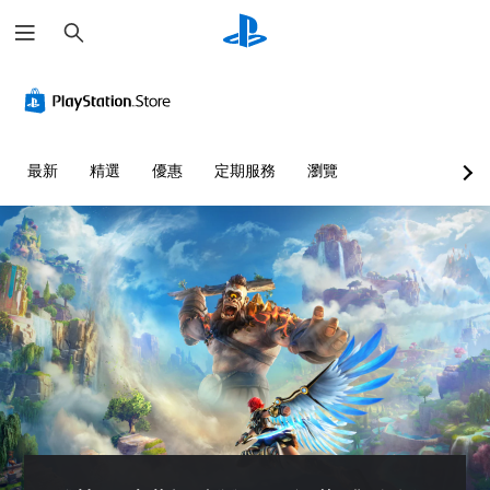
搜
尋
替
音
翻
重
可
代
量
譯
新
調
色
控
字
對
整
彩
制
幕
應
困
（
控
難
您
您
最新
精選
優惠
定期服務
瀏覽
基
制
度
無
可
本
器
（
須
將
依
單
）
（
進
賴
一
基
階
遊
顏
聲
本
）
戲
色
音
）
中
您
來
的
的
可
您
遊
音
翻
以
可
玩
量
譯
自
將
遊
調
字
訂
控
戲
低
幕
挑
制
，
和
僅
戰
項
或
靜
限
等
變
是
音
於
級
更
可
。
主
或
為
透
要
單
另
過