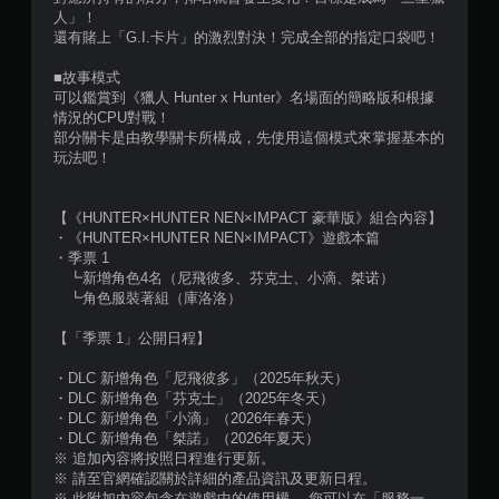
人」！
還有賭上「G.I.卡片」的激烈對決！完成全部的指定口袋吧！
■故事模式
可以鑑賞到《獵人 Hunter x Hunter》名場面的簡略版和根據
情況的CPU對戰！
部分關卡是由教學關卡所構成，先使用這個模式來掌握基本的
玩法吧！
【《HUNTER×HUNTER NEN×IMPACT 豪華版》組合內容】
・《HUNTER×HUNTER NEN×IMPACT》遊戲本篇
・季票 1
┗新增角色4名（尼飛彼多、芬克士、小滴、桀诺）
┗角色服裝著組（庫洛洛）
【「季票 1」公開日程】
・DLC 新增角色「尼飛彼多」（2025年秋天）
・DLC 新增角色「芬克士」（2025年冬天）
・DLC 新增角色「小滴」（2026年春天）
・DLC 新增角色「桀諾」（2026年夏天）
※ 追加內容將按照日程進行更新。
※ 請至官網確認關於詳細的產品資訊及更新日程。
※ 此附加內容包含在遊戲中的使用權。 您可以在「服務一