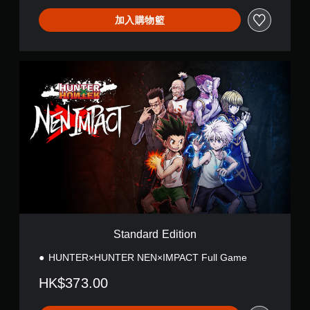
。
加入購物籃
練
習
模
S
式
t
a
您
n
可
d
在
a
遊
r
戲
d
中
E
存
d
取
i
一
t
個
i
不
o
記
Standard Edition
n
錄
結
HUNTER×HUNTER NEN×IMPACT Full Game
果
HK$373.00
的
環
境