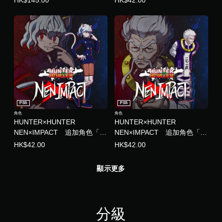
HK$145.00
HK$42.00
PS5
PS5
角色
角色
HUNTER×HUNTER
HUNTER×HUNTER
NEN×IMPACT 追加角色「尼
NEN×IMPACT 追加角色「桀
飛彼多」 (中日英韓文版)
諾」 (中日英韓文版)
HK$42.00
HK$42.00
顯示更多
分級