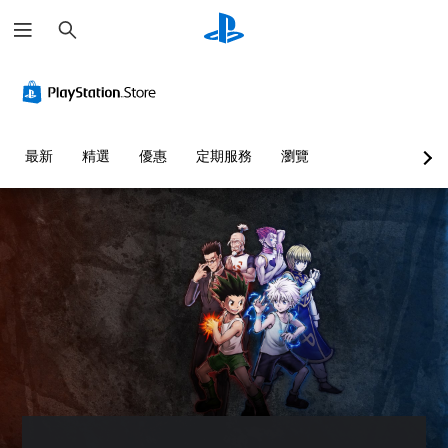
搜
尋
可
調
整
困
難
最新
精選
優惠
定期服務
瀏覽
度
（
基
本
）
您
可
以
透
過
選
擇
另
一
個
預