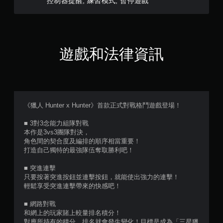
5
控制器提醒, 練習模式, 暫停遊戲
顆
星
遊戲和法律資訊
）
，
共
《獵人 Hunter x Hunter》首款正式對戰格鬥遊戲登場！
9
■ 3對3念能力組隊對戰
4
本作是3vs3團隊對決，
角色間的契合度及編排的順序相當重要！
4
打造自己獨特的最強隊伍奪取勝利吧！
則
■ 突進連擊
只要按著突進按鈕並連擊按鈕，就能使出強力的連擊！
評
輕鬆享受突進連擊帶來的快感吧！
分
■ 網路對戰
和網上的玩家賭上較量排名積分！
對應所持有的積分，排名就會發生變化！目標是成為「三星獵