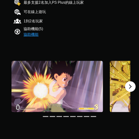
最多支援2名加入PS Plus的線上玩家
）
本
，
）
可在線上遊玩
共
您
9
1到2名玩家
可
4
協助機能(5)
以
4
協助機能
在
則
有
評
限
分
的
時
間
內
或
僅
在
執
行
特
定
動
作
時
減
慢