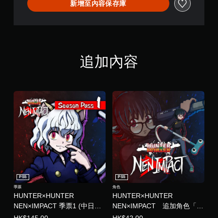
動
新增至內容保存庫
C
畫
T
播
D
放
E
期
M
間
O
，
(
追加內容
隨
簡
時
體
暫
中
停
文
遊
,
戲
英
（
文
僅
,
限
繁
離
體
線
中
遊
文
玩
,
）
PS5
PS5
日
。
文
季票
角色
HUNTER×HUNTER
HUNTER×HUNTER
)
NEN×IMPACT 季票1 (中日英
NEN×IMPACT 追加角色「小
韓文版)
滴」 (中日英韓文版)