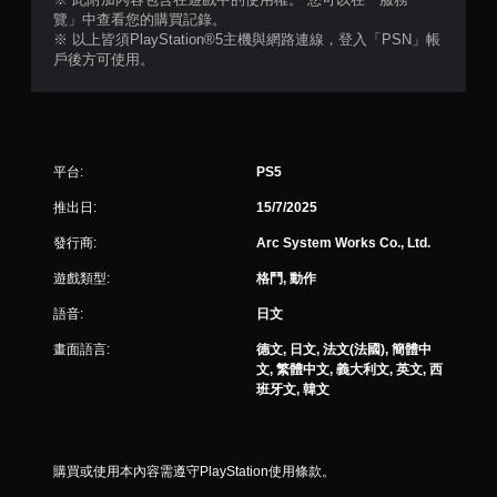
覽」中查看您的購買記錄。
※ 以上皆須PlayStation®5主機與網路連線，登入「PSN」帳
戶後方可使用。
平台:
PS5
推出日:
15/7/2025
發行商:
Arc System Works Co., Ltd.
遊戲類型:
格鬥, 動作
語音:
日文
畫面語言:
德文, 日文, 法文(法國), 簡體中
文, 繁體中文, 義大利文, 英文, 西
班牙文, 韓文
購買或使用本內容需遵守PlayStation使用條款。