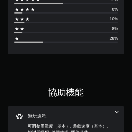
評
8%
分
10%
為
8%
3
28%
.
3
6
顆
星
協助機能
（
滿
遊玩過程
分
可調整困難度（基本）, 遊戲速度（基本）,