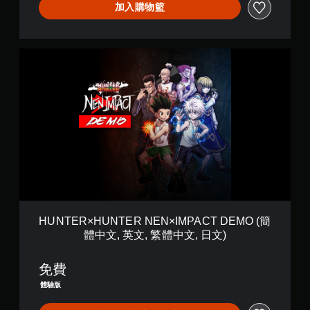
加入購物籃
，
以
便
練
H
習
U
如
N
何
T
遊
E
玩
R
。
×
H
暫
U
停
N
T
遊
E
戲
R
您
N
HUNTER×HUNTER NEN×IMPACT DEMO (簡
可
E
體中文, 英文, 繁體中文, 日文)
在
N
遊
×
玩
I
免費
過
M
程
體驗版
P
或
A