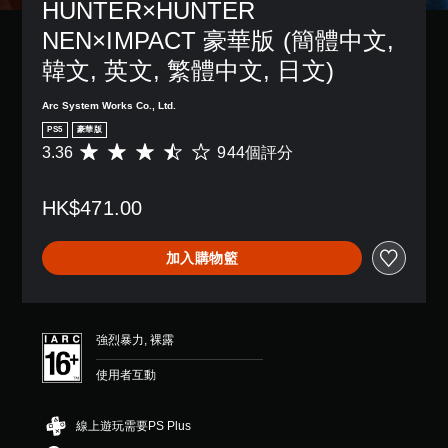
HUNTER×HUNTER 
設
的
NEN×IMPACT 豪華版 (簡體中文, 
困
韓文, 英文, 繁體中文, 日文)
難
度
，
Arc System Works Co., Ltd.
來
PS5
豪華版
減
3.36
944個評分
平
少
均
遊
評
戲
HK$471.00
分
的
為
整
3
體
加入購物籃
.
挑
3
戰
6
。
顆
星
強烈暴力, 裸露
遊
（
戲
滿
使用者互動
速
分
5
度
顆
（
線上遊玩需要PS Plus
星
基