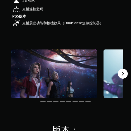
1名玩家
星
）
支援遙控遊玩
，
PS5版本
共
6
支援震動功能和扳機效果（DualSense無線控制器）
2
K
則
評
分
版本：