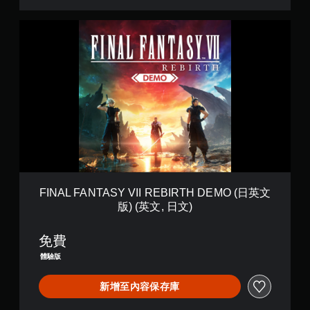
F
I
N
A
L
F
A
N
T
A
S
Y
V
I
FINAL FANTASY VII REBIRTH DEMO (日英文
I
版) (英文, 日文)
R
E
B
免費
I
體驗版
R
T
新增至內容保存庫
H
D