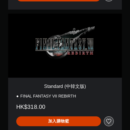
S
t
a
n
d
a
r
d
(
中
韓
文
版
)
Standard (中韓文版)
FINAL FANTASY VII REBIRTH
HK$318.00
加入購物籃