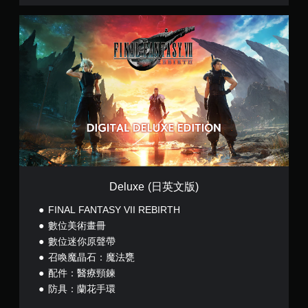
M
D
O
e
(
l
中
u
韓
x
文
e
版
(
)
日
(
英
簡
文
體
版
中
)
文
,
韓
Deluxe (日英文版)
文
FINAL FANTASY VII REBIRTH
,
繁
數位美術畫冊
體
數位迷你原聲帶
中
召喚魔晶石：魔法甕
文
)
配件：醫療頸鍊
防具：蘭花手環