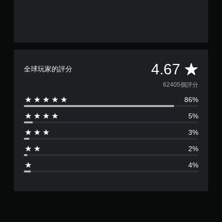
平
4.67
全球玩家的評分
均
62405個評分
86%
評
5%
分
3%
為
2%
4
4%
.
6
7