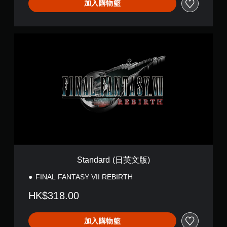
加入購物籃
S
t
a
n
d
a
r
d
(
日
英
文
版
)
Standard (日英文版)
FINAL FANTASY VII REBIRTH
HK$318.00
加入購物籃