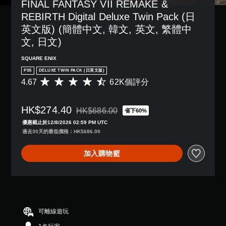
FINAL FANTASY VII REMAKE & 
REBIRTH Digital Deluxe Twin Pack (日
英文版) (簡體中文, 韓文, 英文, 繁體中
文, 日文)
SQUARE ENIX
PS5
DELUXE TWIN PACK (日英文版)
4.67
62K個評分
平
均
評
HK$274.40
分
HK$686.00
省下60%
折扣前原價為HK$686.00
為
優惠截止於12/8/2026 02:59 PM UTC
4
過去30天的最低價格：HK$686.00
.
6
加入購物籃
7
顆
星
（
滿
分
5
可離線遊玩
顆