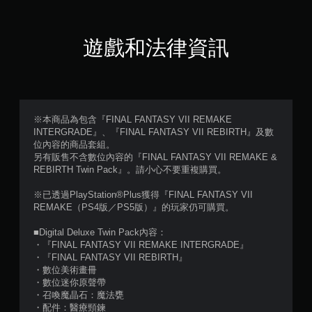
顆
星
遊戲和法律資訊
（
滿
分
※本商品為包含『FINAL FANTASY VII REMAKE
INTERGRADE』、『FINAL FANTASY VII REBIRTH』及數
5
位內容的商品套組。
另有販售不含數位內容的『FINAL FANTASY VII REMAKE &
顆
REBIRTH Twin Pack』。請小心不要重複購買。
星
※已透過PlayStation®Plus獲得『FINAL FANTASY VII
REMAKE（PS4版／PS5版）』的玩家仍可購買。
）
■Digital Deluxe Twin Pack內容：
，
・『FINAL FANTASY VII REMAKE INTERGRADE』
・『FINAL FANTASY VII REBIRTH』
共
・數位美術畫冊
・數位迷你原聲帶
6
・召喚魔晶石：魔法甕
・配件：醫療頸鍊