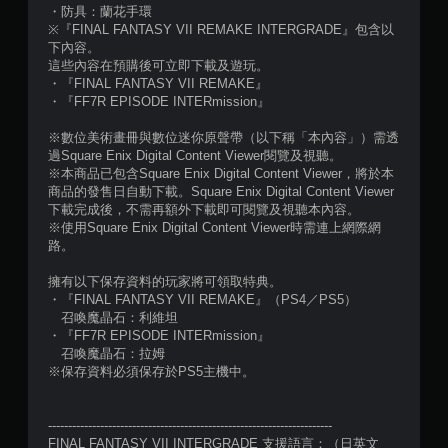
2
・防具：蘭花手環
※『FINAL FANTASY VII REMAKE INTERGRADE』包含以
4
下內容。
這些內容在預購後可立即下載及遊玩。
・『FINAL FANTASY VII REMAKE』
0
・『FF7R EPISODE INTERmission』
5
※數位美術畫冊與數位迷你原聲帶（以下稱「本內容」）需透
過Square Enix Digital Content Viewer閱覽及視聽。
則
※本商品已包含Square Enix Digital Content Viewer，將於本
商品的發售日自動下載。Square Enix Digital Content Viewer
評
下載完成後，不需再額外下載即可閱覽及視聽本內容。
※使用Square Enix Digital Content Viewer時需連上網際網
分
路。
擁有以下保存資料的玩家將可領取特典。
・『FINAL FANTASY VII REMAKE』（PS4／PS5）
召喚魔晶石：利維坦
・『FF7R EPISODE INTERmission』
召喚魔晶石：拉姆
※保存資料必須保存於PS5主機中。
-----------------------------------------------------------------------
FINAL FANTASY VII INTERGRADE 支援語言：（日英文