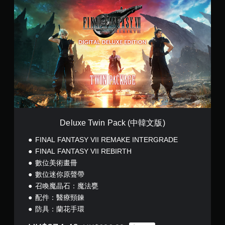
D
e
l
u
x
e
T
w
i
n
P
a
c
k
Deluxe Twin Pack (中韓文版)
(
中
FINAL FANTASY VII REMAKE INTERGRADE
韓
FINAL FANTASY VII REBIRTH
文
數位美術畫冊
版
)
數位迷你原聲帶
召喚魔晶石：魔法甕
配件：醫療頸鍊
防具：蘭花手環