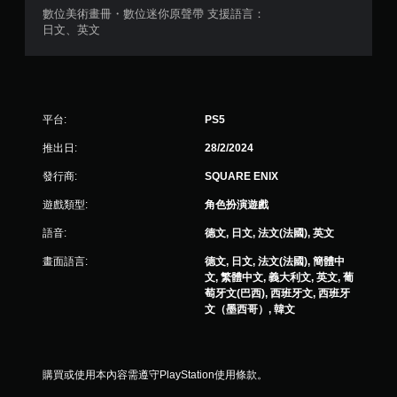
數位美術畫冊・數位迷你原聲帶 支援語言：
日文、英文
平台:
PS5
推出日:
28/2/2024
發行商:
SQUARE ENIX
遊戲類型:
角色扮演遊戲
語音:
德文, 日文, 法文(法國), 英文
畫面語言:
德文, 日文, 法文(法國), 簡體中
文, 繁體中文, 義大利文, 英文, 葡
萄牙文(巴西), 西班牙文, 西班牙
文（墨西哥）, 韓文
購買或使用本內容需遵守PlayStation使用條款。