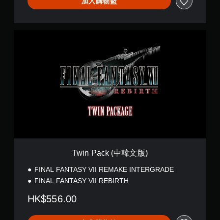
加入購物籃
T
w
i
n
P
a
c
k
(
中
韓
文
版
)
Twin Pack (中韓文版)
FINAL FANTASY VII REMAKE INTERGRADE
FINAL FANTASY VII REBIRTH
HK$556.00