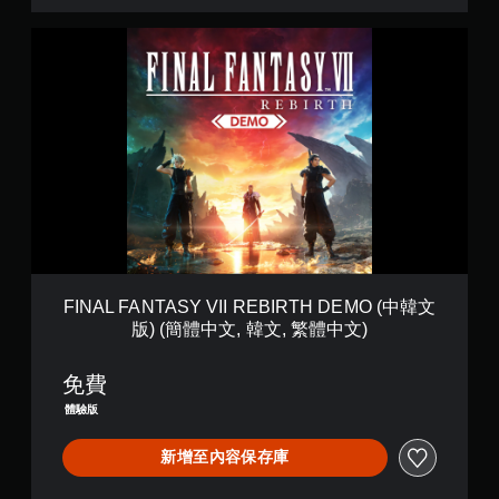
E
M
F
O
I
(
N
日
A
英
L
文
F
版
A
)
N
(
T
英
A
文
S
,
Y
日
V
文
I
)
FINAL FANTASY VII REBIRTH DEMO (中韓文
I
版) (簡體中文, 韓文, 繁體中文)
R
E
B
免費
I
體驗版
R
T
新增至內容保存庫
H
D
E