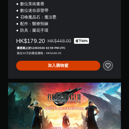
數位美術畫冊
數位迷你原聲帶
召喚魔晶石：魔法甕
配件：醫療頸鍊
防具：蘭花手環
HK$179.20
HK$448.00
省下60%
折扣前原價為HK$448.00
優惠截止於12/8/2026 02:59 PM UTC
過去30天的最低價格：HK$448.00
加入購物籃
D
e
l
u
x
e
T
w
i