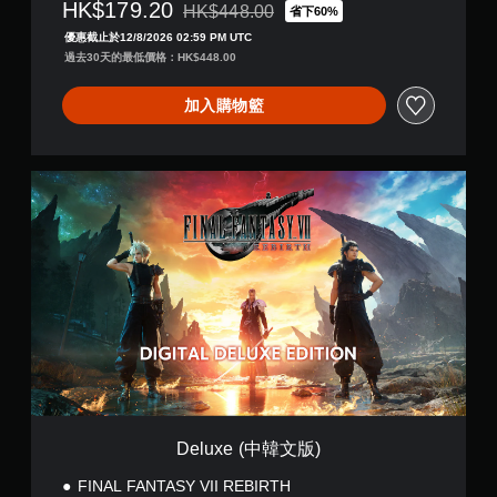
HK$179.20
HK$448.00
省下60%
折扣前原價為HK$448.00
優惠截止於12/8/2026 02:59 PM UTC
過去30天的最低價格：HK$448.00
加入購物籃
D
e
l
u
x
e
(
中
韓
文
版
)
Deluxe (中韓文版)
FINAL FANTASY VII REBIRTH