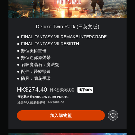
n
P
a
c
k
Deluxe Twin Pack (日英文版)
(
日
FINAL FANTASY VII REMAKE INTERGRADE
英
FINAL FANTASY VII REBIRTH
文
數位美術畫冊
版
)
數位迷你原聲帶
召喚魔晶石：魔法甕
配件：醫療頸鍊
防具：蘭花手環
HK$274.40
HK$686.00
省下60%
折扣前原價為HK$686.00
優惠截止於12/8/2026 02:59 PM UTC
過去30天的最低價格：HK$686.00
加入購物籃