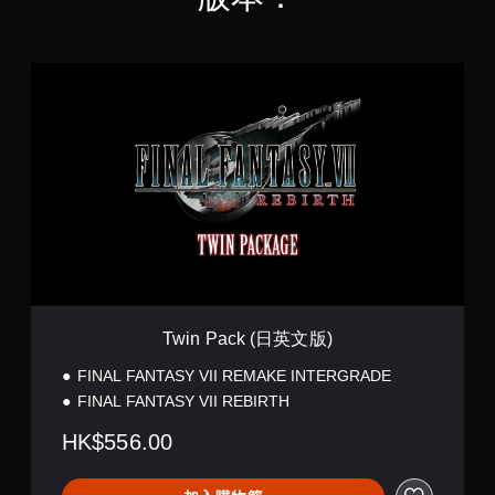
T
w
i
n
P
a
c
k
(
日
英
文
版
)
Twin Pack (日英文版)
FINAL FANTASY VII REMAKE INTERGRADE
FINAL FANTASY VII REBIRTH
HK$556.00