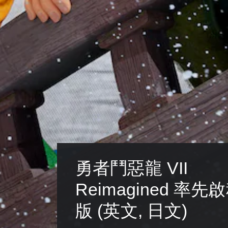
建
（
立
基
保
本
存
）
點
，
系
以
統
回
提
到
供
上
一
次
些
離
反
開
轉
的
操
遊
作
戲
桿
畫
的
勇者鬥惡龍 VII 
面
選
。
項
Reimagined 率
。
版 (英文, 日文)