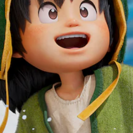
提
戲
度
援
供
。
（
。
遊
基
玩
本
可
過
）
程
調
中
整
您
重
可
操
要
以
作
聲
在
桿
音
有
的
的
限
原
靈
的
文
敏
時
字
度
間
幕
內
（
。
或
基
僅
本
在
）
執
行
系
特
統
定
提