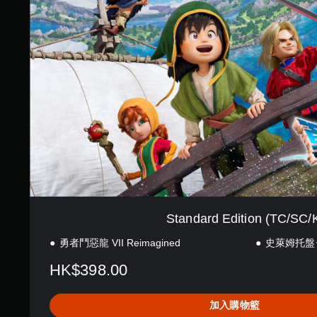
d
a
r
d
E
d
i
t
i
o
n
(
T
C
/
S
Standard Edition (TC/SC/
C
/
勇者鬥惡龍 VII Reimagined
史萊姆托盤
K
R
HK$398.00
)
加入購物籃