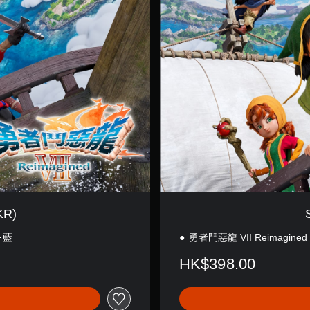
d
a
r
d
E
d
i
t
i
o
n
(
E
N
/
J
KR)
P
)
･藍
勇者鬥惡龍 VII Reimagined
HK$398.00