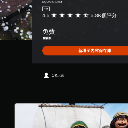
SQUARE ENIX
PS5
4.5
5.8K個評分
平
均
評
免費
分
為
體驗版
4
.
新增至內容保存庫
5
顆
星
（
滿
1名玩家
分
5
顆
星
）
，
共
5
.