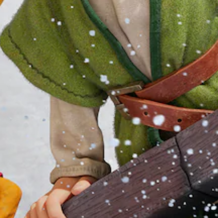
動
供
作
一
時
些
減
操
慢
作
遊
桿
戲
靈
速
敏
度
度
。
的
選
項
手
。
動
保
可
存
反
資
轉
料
操
您
作
可
桿
以
方
手
向
動