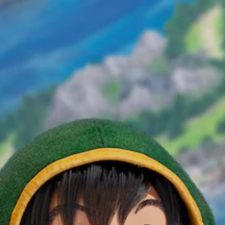
不
個
為
要
使
預
另
故
用
設
一
事
可
的
個
和
能
困
預
主
導
難
設
要
致
度
的
角
視
，
版
色
覺
來
面
。
不
減
，
適
少
系
的
遊
原
統
攝
戲
也
文
影
的
提
字
機
整
供
幕
動
體
了
（
作
挑
一
和
基
戰
些
效
。
本
重
果
新
）
來
配
遊
遊
游
置
戲
戲
玩
的
僅
速
遊
支