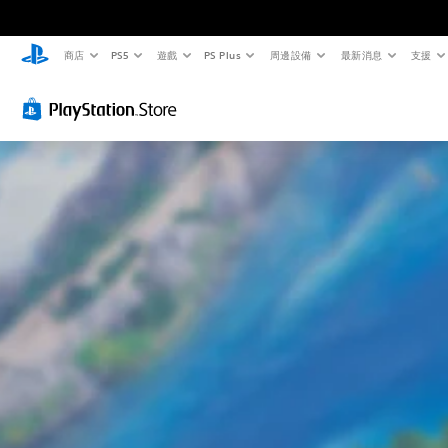
商店
PS5
遊戲
PS Plus
周邊設備
最新消息
支援
視
音
翻
重
可
覺
量
譯
新
調
舒
控
字
對
整
適
制
幕
應
困
度
（
控
難
您
（
基
制
度
可
基
將
本
器
（
單
本
）
（
基
一
）
基
本
遊
聲
本
）
戲
您
音
中
）
可
您
的
的
以
可
音
您
翻
在
以
量
可
譯
遊
透
調
將
字
玩
過
低
控
幕
過
選
和
制
僅
程
擇
靜
項
限
中
另
音
變
於
，
一
。
更
主