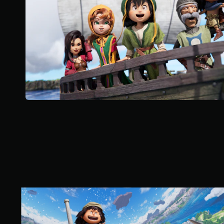
8
K
則
評
分
S
t
a
n