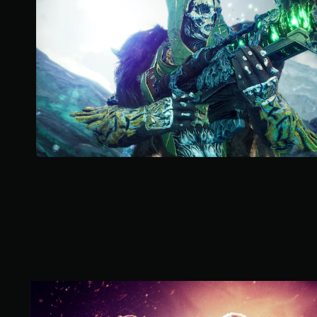
3
K
則
評
分
O
U
T