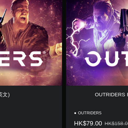
R
I
D
E
R
S
P
S
4
&
P
S
5
(
簡
體
中
(英文)
OUTRIDERS
文
,
韓
OUTRIDERS
文
,
HK$79.00
HK$158.0
繁
折扣前原價為H