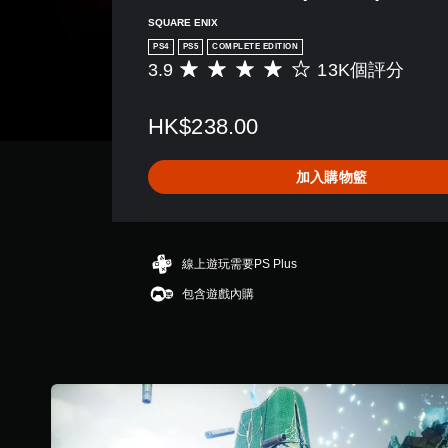
SQUARE ENIX
PS4
PS5
COMPLETE EDITION
3.9
13K個評分
平
均
評
HK$238.00
分
為
3
加入購物籃
.
9
顆
星
（
線上遊玩需要PS Plus
滿
包含遊戲內購
分
5
顆
星
）
，
共
1