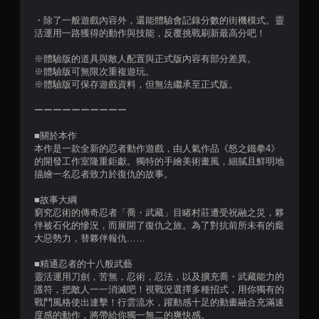
・除了一般遊戲內容外，還能體驗會記錄分數的街機模式。靈
活運用一路獲得的動作與技能，反覆挑戰刷新最高分吧！
※體驗版的道具與敵人配置與正式版內容有部分差異。
※體驗版可無限次重複遊玩。
※體驗版可保存遊戲資料，但無法繼承至正式版。
ーーーーーーーーーー
■關於本作
本作是一款全新的忍者動作遊戲，由人氣作品《怒之鐵拳4》
的開發工作室隆重鉅獻。獨特的手繪美術畫風，細膩且鮮明地
描繪一名忍者致力於復仇的故事。
■故事大綱
窮究忍術的傳奇忍者「喬・武藏」目睹村莊遭受祝融之災，夥
伴被石化的慘況，而展開了復仇之旅。為了對抗前所未有的龐
大惡勢力，替夥伴報仇……
■精通忍者的十八般武藝
靈活運用刀劍，苦無，忍術，忍法，以及擴充喬・武藏能力的
護符，把敵人一一消滅吧！視戰況選擇多種招式，用你獨有的
戰鬥風格使出連擊！行雲流水，躍動感十足的動畫融合充滿速
度感的動作，將帶給你獨一無二的爽快感。