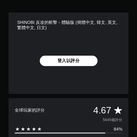
SHINOBI 反攻的斬擊－體驗版 (簡體中文, 韓文, 英文,
繁體中文, 日文)
登入以評分
平
4.67
全球玩家的評分
均
5645個評分
84%
評