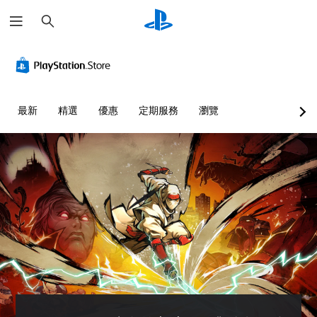
搜
尋
清
音
無
重
可
晰
量
須
新
調
文
控
翻
對
整
字
制
譯
應
困
字
控
難
選
您
最新
精選
優惠
定期服務
瀏覽
幕
制
度
單
可
即
器
（
和
將
抬
單
可
（
進
頭
一
遊
進
階
顯
聲
玩
階
）
示
音
）
您
您
器
的
可
可
您
(
音
在
以
可
H
量
沒
自
完
U
調
有
訂
全
D
低
翻
挑
自
)
和
譯
戰
訂
文
靜
字
等
遊
字
音
幕
級
戲
的
。
的
或
的
呈
情
單
控
現