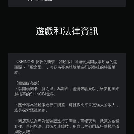
遊戲和法律資訊
《SHINOBI 反攻的斬擊－體驗版》可遊玩揭開故事序幕的開
頭關卡「朧之里」，內容為專為體驗版進行調整後的特規版
本。
【體驗版亮點】
・以開頭關卡「朧之里」為舞台，盡情奔馳於以手繪美術風細
膩描摹的SHINOBI世界。
・關卡專為體驗版進行了調整，可挑戰比平常更強大的敵人，
或是探索隱藏路線。
・商店系統亦專為體驗版進行了調整，可暢玩喬・武藏的各種
動作。善用忍法、忍術及連續技，用自己的戰鬥風格華麗地殲
滅敵人吧！