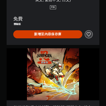
遊
可
版
戲
以
(
PS5
（
在
簡
僅
不
體
免費
限
開
中
離
啟
文
體驗版
線
扳
,
遊
機
韓
新增至內容保存庫
玩
自
文
）
適
,
。
應
英
阻
文
S
力
,
H
的
繁
I
情
體
N
況
中
O
下
文
B
，
,
I
遊
日
反
玩
文
攻
遊
)
的
戲
斬
。
擊
－
體