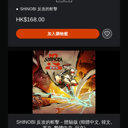
幕
遊
暫
。
玩
SHINOBI 反攻的斬擊
停
遊
遊
HK$168.00
戲
。
戲
您
加入購物籃
可
無
在
須
遊
開
玩
S
啟
過
H
自
程
I
適
或
N
性
動
O
扳
畫
B
機
播
I
放
效
反
期
果
攻
間
的
即
，
斬
可
隨
擊
遊
時
－
玩
暫
體
SHINOBI 反攻的斬擊－體驗版 (簡體中文, 韓文,
停
您
驗
英文, 繁體中文, 日文)