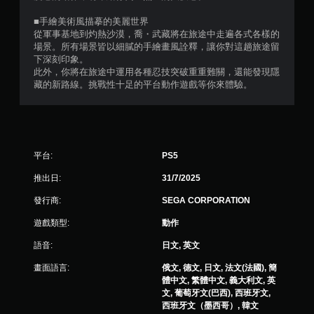
■手繪美術風描摹的美麗世界
從軍事基地到灼熱沙漠，喬・武藏將在旅途中走遍各式各樣的
場景。所有場景皆以細膩的手繪畫風詮釋，讓你對這趟旅途留
下深刻印象。
此外，你將在旅途中運用各種忍技突破重重難關，還能發現隱
藏的新路線。挑戰性十足的平台動作遊戲等你來體驗。
平台:
PS5
推出日:
31/7/2025
發行商:
SEGA CORPORATION
遊戲類型:
動作
語音:
日文, 英文
畫面語言:
俄文, 德文, 日文, 法文(法國), 簡
體中文, 繁體中文, 義大利文, 英
文, 葡萄牙文(巴西), 西班牙文,
西班牙文（墨西哥）, 韓文