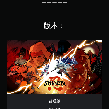
字
戲
遊
幕
中
玩
（
存
您
取
基
可
一
本
版本：
以
個
）
在
不
遊
不
記
戲
開
錄
僅
啟
結
普
提
控
果
通
供
制
的
版
遊
器
環
玩
震
境
過
動
，
程
/
以
中
觸
便
重
覺
練
要
回
習
聲
饋
如
音
的
何
的
情
遊
原
況
玩
普通版
文
下
。
字
，
PS4
PS5