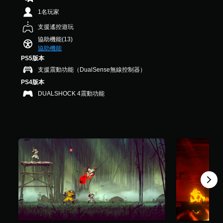
遊
）
醒
制
1名玩家
戲
，
項
您
中
共
，
支援遙控遊玩
可
的
5
即
隨
協助機能(13)
翻
.
可
時
協助機能
譯
6
遊
查
PS5版本
字
K
玩
看
幕
則
支援震動功能（DualSense無線控制器）
遊
遊
僅
評
戲
PS4版本
戲
限
分
。
的
DUALSHOCK 4震動功能
於
控
主
制
要
無
項
故
須
。
事
開
和
啟
主
練
控
要
習
制
角
模
器
色
式
的
。
震
您
動
可
原
在
即
文
遊
可