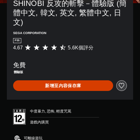
SHINOBI 反攻的斬擊－體驗版 (簡
況
獨
制
方
下
啟
項
體中文, 韓文, 英文, 繁體中文, 日
式
遊
動
。
使
文)
玩
多
其
，
項
更
無
因
輔
SEGA CORPORATION
輕
須
遊
助
鬆
PS5
觸
戲
功
易
4.67
5.6K個評分
平
中
碰
能
讀
均
並
，
控
。
評
無
來
制
免費
分
對
協
項
為
話
助
體驗版
即
4
。
您
可
.
遊
新增至內容保存庫
遊
6
玩
翻
玩
7
遊
譯
顆
戲
您
字
星
。
無
（
幕
中度暴力, 恐怖, 輕度咒罵
需
滿
（
使
控
分
遊戲內購買
基
用
制
5
本
觸
器
顆
碰
）
星
提
可離線遊玩
控