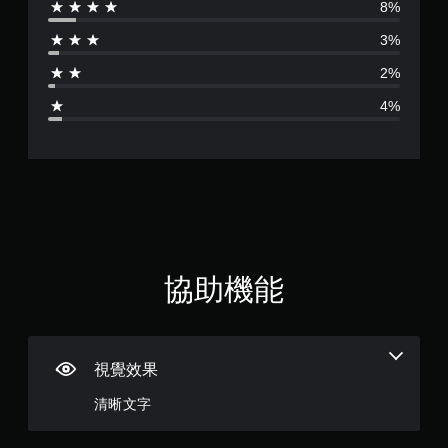
8%
分
3%
為
2%
4
4%
.
6
7
顆
星
協助機能
（
滿
視覺效果
分
清晰文字
5