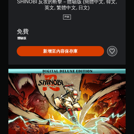
SHINOBI 反攻的斬擊－體驗版 (簡體中文, 韓文,
驗
英文, 繁體中文, 日文)
版
(
PS4
簡
體
免費
中
文
體驗版
,
韓
新增至內容保存庫
文
,
英
文
數
,
位
繁
豪
體
華
中
版
文
,
日
文
)