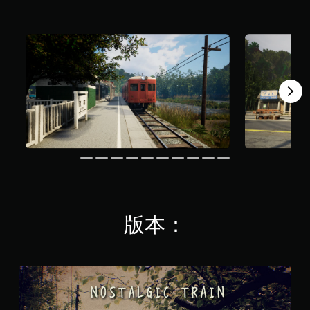
，
共
3
7
5
則
評
分
版本：
N
O
S
T