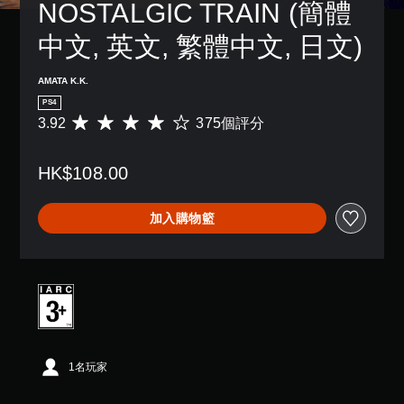
NOSTALGIC TRAIN (簡體
中文, 英文, 繁體中文, 日文)
AMATA K.K.
PS4
3.92
375個評分
平
均
評
HK$108.00
分
為
3
加入購物籃
.
9
2
顆
星
（
滿
分
5
1名玩家
顆
星
）