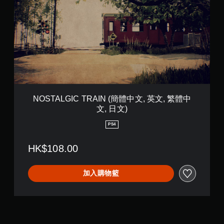
日
T
文
A
)
L
G
I
C
T
R
A
I
N
NOSTALGIC TRAIN (簡體中文, 英文, 繁體中
(
文, 日文)
簡
體
PS4
中
文
HK$108.00
,
英
文
加入購物籃
,
繁
體
中
文
,