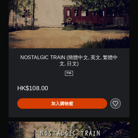
A
L
G
I
C
T
R
A
I
N
NOSTALGIC TRAIN (簡體中文, 英文, 繁體中
(
文, 日文)
簡
體
PS5
中
文
HK$108.00
,
英
文
加入購物籃
,
繁
體
中
N
文
O
,
S