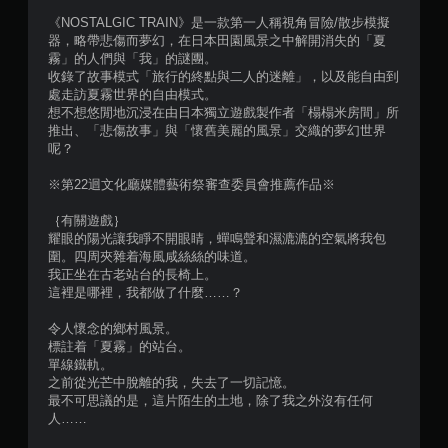
5
《NOSTALGIC TRAIN》是一款第一人稱視角冒險/散步模擬
器，略帶悲傷而夢幻，在日本田園風景之中解開消失的「夏
顆
霧」的人們與「我」的謎團。
收錄了故事模式「旅行的終點與二人的迷離」，以及能自由到
星
處走訪夏霧世界的自由模式。
想不想悠閒地沉浸在由日本獨立遊戲製作者「榻榻米房間」所
）
推出、「悲傷故事」與「懷舊美麗的風景」交織的夢幻世界
呢？
，
※第22迴文化廳媒體藝術祭審查委員會推薦作品※
共
｛有關遊戲｝
3
耀眼的陽光讓我睜不開眼睛，蟬鳴聲和濕漉漉的空氣將我包
圍。四周夾雜着海風咸絲絲的味道。
7
我正坐在古老站台的長椅上。
這裡是哪裡，我都做了什麼……？
5
令人懷念的鄉村風景。
標註着「夏霧」的站台。
則
單線鐵軌。
之前從光芒中脫離的我，失去了一切記憶。
評
最不可思議的是，這片陌生的土地，除了我之外沒有任何
人……
分