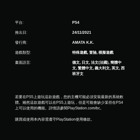
平台:
PS4
推出日:
24/11/2021
發行商:
AMATA K.K.
遊戲類型:
特殊遊戲, 冒險, 模擬遊戲
畫面語言:
德文, 日文, 法文(法國), 簡體中
文, 繁體中文, 義大利文, 英文, 西
班牙文
若要在PS5上遊玩這款遊戲，您的主機可能必須安裝最新的系統軟
體。雖然這款遊戲可以在PS5上遊玩，但是可能會缺少某些在PS4
上可以使用的機能。詳情請參閱PlayStation.com/bc。
購買或使用本內容需遵守PlayStation使用條款。