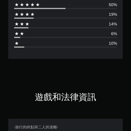
50%
評
19%
分
14%
為
6%
3
10%
.
9
2
顆
星
遊戲和法律資訊
（
滿
分
-旅行的終點與二人的迷離-