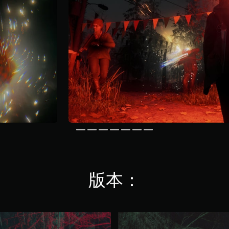
版本：
豪
華