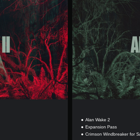
版
Alan Wake 2
Expansion Pass
Crimson Windbreaker for S