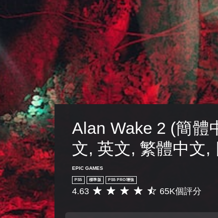
Alan Wake 2 (簡
文, 英文, 繁體中文,
EPIC GAMES
PS5
標準版
PS5 PRO增強
4.63
65K個評分
平
均
評