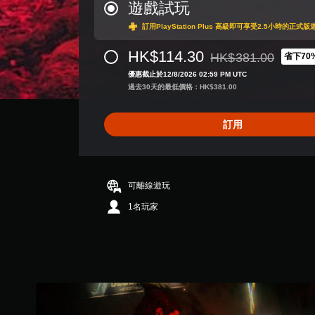
分
遊戲試玩
為
訂用PlayStation Plus 高級即可享受2.5小時的正式
4
.
HK$114.30
6
HK$381.00
省下70
折扣前原價為HK$381.0
3
優惠截止於12/8/2026 02:59 PM UTC
顆
過去30天的最低價格：HK$381.00
星
（
滿
訂用
分
5
顆
星
可離線遊玩
）
，
1名玩家
共
6
5
K
則
評
分