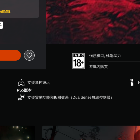
版遊戲試玩
%
0
強烈粗口, 極端暴力
遊戲內購買
支援遙控遊玩
PS5版本
支援震動功能和扳機效果（DualSense無線控制器）