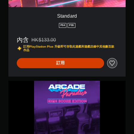
字
幕
（
Standard
基
PS4
PS5
本
）
內含
HK$133.00
遊
折扣前原價為HK$133.00
戲
訂用PlayStation Plus 升級即可存取此遊戲和遊戲目錄中其他數百款
作品
僅
提
供
訂用
遊
玩
過
程
H
中
i
重
g
要
h
聲
S
音
c
的
o
原
r
文
e
字
E