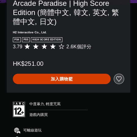
Arcade Paradise | High Score 
況
下
Edition (簡體中文, 韓文, 英文, 繁
遊
體中文, 日文)
玩
，
因
H2 Interactive Co., Ltd.
遊
PS4
PS5
HIGH SCORE EDITION
戲
3.79
2.6K個評分
平
中
均
並
評
無
HK$251.00
分
對
為
話
3
。
加入購物籃
.
7
翻
9
譯
顆
字
星
中度暴力, 輕度咒罵
（
幕
滿
（
遊戲內購買
分
基
5
本
顆
可離線遊玩
）
星