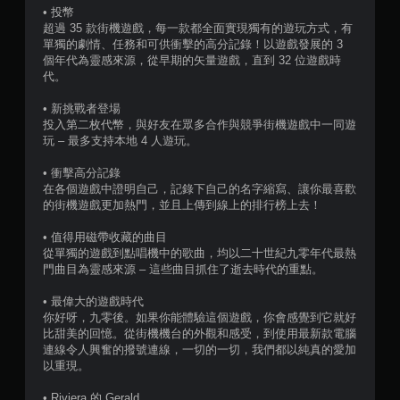
• 投幣
超過 35 款街機遊戲，每一款都全面實現獨有的遊玩方式，有
單獨的劇情、任務和可供衝擊的高分記錄！以遊戲發展的 3
個年代為靈感來源，從早期的矢量遊戲，直到 32 位遊戲時
代。
• 新挑戰者登場
投入第二枚代幣，與好友在眾多合作與競爭街機遊戲中一同遊
玩 – 最多支持本地 4 人遊玩。
• 衝擊高分記錄
在各個遊戲中證明自己，記錄下自己的名字縮寫、讓你最喜歡
的街機遊戲更加熱門，並且上傳到線上的排行榜上去！
• 值得用磁帶收藏的曲目
從單獨的遊戲到點唱機中的歌曲，均以二十世紀九零年代最熱
門曲目為靈感來源 – 這些曲目抓住了逝去時代的重點。
• 最偉大的遊戲時代
你好呀，九零後。如果你能體驗這個遊戲，你會感覺到它就好
比甜美的回憶。從街機機台的外觀和感受，到使用最新款電腦
連線令人興奮的撥號連線，一切的一切，我們都以純真的愛加
以重現。
• Riviera 的 Gerald