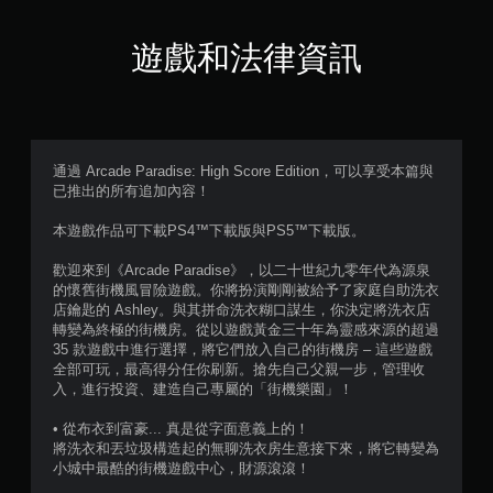
2
6
遊戲和法律資訊
5
7
則
通過 Arcade Paradise: High Score Edition，可以享受本篇與
已推出的所有追加內容！
評
本遊戲作品可下載PS4™下載版與PS5™下載版。
分
歡迎來到《Arcade Paradise》，以二十世紀九零年代為源泉
的懷舊街機風冒險遊戲。你將扮演剛剛被給予了家庭自助洗衣
店鑰匙的 Ashley。與其拼命洗衣糊口謀生，你決定將洗衣店
轉變為終極的街機房。從以遊戲黃金三十年為靈感來源的超過
35 款遊戲中進行選擇，將它們放入自己的街機房 – 這些遊戲
全部可玩，最高得分任你刷新。搶先自己父親一步，管理收
入，進行投資、建造自己專屬的「街機樂園」！
• 從布衣到富豪... 真是從字面意義上的！
將洗衣和丟垃圾構造起的無聊洗衣房生意接下來，將它轉變為
小城中最酷的街機遊戲中心，財源滾滾！