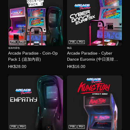
PS5
PS4
PS5
PS4
追加內容包
物品
Arcade Paradise - Coin-Op
Arcade Paradise - Cyber
Pack 1 (追加內容)
Dance Euromix (中日英韓文
版)
HK$28.00
HK$16.00
PS5
PS4
PS5
PS4