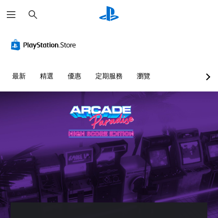
搜
尋
音
無
量
須
控
翻
制
譯
字
您
最新
精選
優惠
定期服務
瀏覽
幕
可
即
將
單
可
一
遊
聲
玩
音
您
的
可
音
在
量
沒
調
有
低
翻
和
譯
靜
字
音
幕
。
的
情