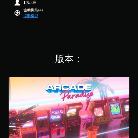
1名玩家
遊
）
戲
，
協助機能(4)
中
共
協助機能
的
2
翻
.
譯
6
字
K
幕
則
僅
評
限
分
版本：
於
主
要
故
S
事
t
和
a
主
n
要
d
角
a
色
r
。
d
原
文