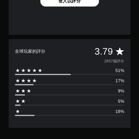
登入以評分
平
3.79
全球玩家的評分
均
2657個評分
51%
評
17%
分
9%
為
5%
3
18%
.
7