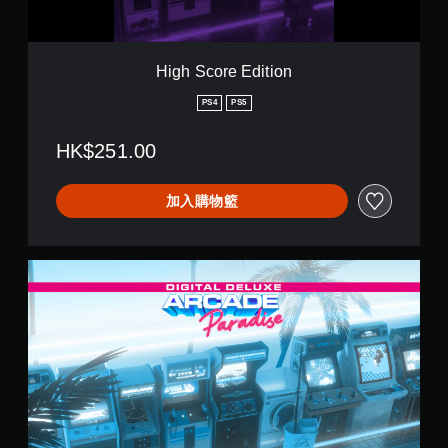
幕
d
。
i
t
i
High Score Edition
o
n
PS4
PS5
HK$251.00
加入購物籃
D
i
g
i
t
a
l
D
e
l