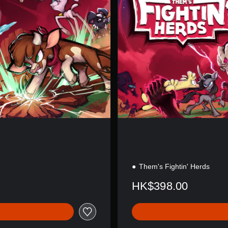
E
d
i
t
i
o
n
Them's Fightin' Herds
HK$398.00