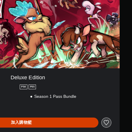
Deluxe Edition
PS4
PS5
Season 1 Pass Bundle
加入購物籃