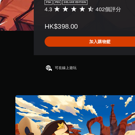
PS4
PS5
DELUXE EDITION
4.3
402個評分
平
均
評
HK$398.00
分
為
4
加入購物籃
.
3
顆
星
（
可在線上遊玩
滿
分
5
顆
星
）
，
共
4
0
2