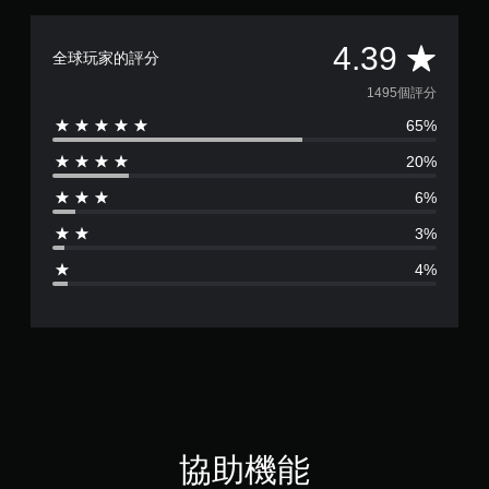
自
適
平
4.39
應
全球玩家的評分
阻
均
力
1495個評分
的
65%
評
情
況
20%
分
下
，
6%
遊
為
玩
3%
遊
4
戲
4%
。
.
3
9
顆
星
協助機能