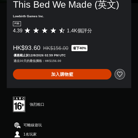
This Bed We Made (英文)
字
限
提
幕
制
醒
。
內
Lowbirth Games Inc.
您
按
PS5
可
下
清
隨
4.39
1.4K個評分
平
按
晰
時
均
鈕
翻
查
評
，
譯
HK$93.60
看
分
HK$156.00
省下40%
即
折扣前原價為HK$156.00
字
遊
為
可
優惠截止於12/8/2026 02:59 PM UTC
玩
幕
4
遊
過去30天的最低價格：HK$156.00
過
.
玩
翻
程
3
遊
譯
加入購物籃
的
9
戲
字
教
顆
和
幕
學
星
前
的
資
（
往
呈
訊
滿
選
現
。
分
強烈粗口
單
方
5
。
式
顆
使
暫
星
其
停
無
可離線遊玩
）
更
遊
須
，
輕
1名玩家
戲
共
觸