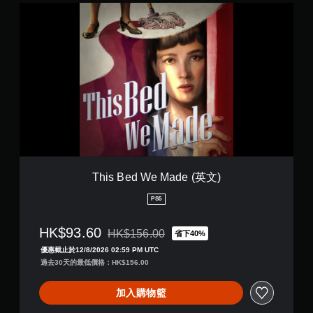
遊
T
要
線
戲
h
聲
遊
。
i
音
玩
s
的
）
B
無
原
。
e
須
文
d
字
開
手
W
幕
啟
動
e
。
控
M
保
制
a
存
器
d
資
的
e
料
震
(
This Bed We Made (英文)
您
英
動
可
文
即
PS5
以
)
可
手
遊
HK$93.60
HK$156.00
動
省下40%
折扣前原價為HK$156.00
玩
建
優惠截止於12/8/2026 02:59 PM UTC
立
您
過去30天的最低價格：HK$156.00
保
可
存
以
加入購物籃
點
在
，
不