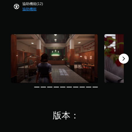
鬆
1
協助機能(12)
碰
您
易
.
協助機能
可
控
讀
4
在
。
制
K
遊
項
則
玩
即
原
評
過
可
分
文
程
遊
字
或
玩
動
幕
畫
（
您
播
無
基
放
需
本
期
使
）
間
用
遊
，
觸
戲
隨
碰
僅
時
控
提
暫
制
供
停
項
遊
遊
，
玩
戲
即
版本：
過
（
可
程
僅
遊
中
限
玩
重
離