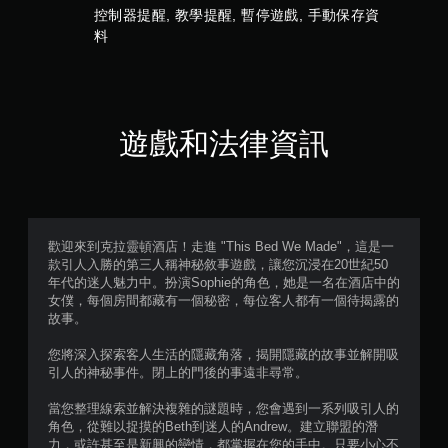
5
控制器提醒, 教學提醒, 暫停遊戲, 手動保存資
則
料
評
分
遊戲和法律資訊
歡迎來到克拉靈頓酒店！走進 "This Bed We Made"，這是一
款引人入勝的第三人稱神秘敘事遊戲，讓您沉浸在20世紀50
年代的迷人魅力中。扮演Sophie的角色，她是一名在酒店中的
女僕，每個房間都藏有一個秘密，每位客人都有一個待揭露的
故事。
您將深入探索客人生活的隱藏角落，揭開隱藏的故事並解開吸
引人的神秘事件。閉上的門後的事遠非尋常。
當您整理線索並解決複雜的謎題時，您會遇到一系列吸引人的
角色，從難以捉摸的Beth到迷人的Andrew。建立聯盟的潛
力，或許甚至是新興的戀情，都掌握在您的手中。只要小心不