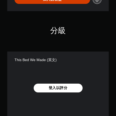
須
開
啟
自
適
分級
性
扳
機
效
果
即
可
This Bed We Made (英文)
遊
玩
您
可
以
登入以評分
在
不
開
啟
扳
機