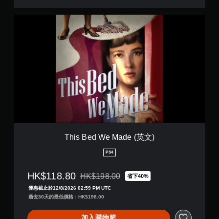
以
開
回
啟
T
到
控
h
上
制
i
次
器
s
離
震
B
開
動
e
的
/
d
遊
觸
W
戲
覺
e
畫
回
M
面
饋
a
。
的
d
情
e
況
(
This Bed We Made (英文)
下
英
，
文
PS4
遊
)
玩
遊
HK$118.80
HK$198.00
省下40%
折扣前原價為HK$198.00
戲
優惠截止於12/8/2026 02:59 PM UTC
。
過去30天的最低價格：HK$198.00
無
加入購物籃