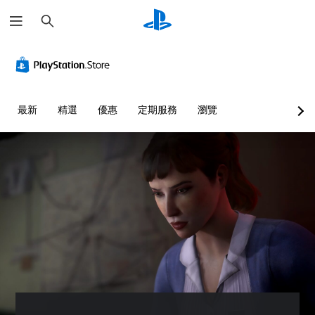
搜
尋
音
翻
無
控
量
譯
須
制
控
字
快
器
制
幕
速
提
（
按
醒
您
最新
精選
優惠
定期服務
瀏覽
進
下
可
您
階
按
將
可
單
）
鈕
隨
一
即
時
遊
聲
查
可
戲
音
看
遊
中
的
遊
的
玩
音
戲
對
您
量
的
話
無
調
控
具
需
低
制
有
快
和
項
完
速
靜
。
整
或
音
的
在
。
翻
教
時
譯
學
間