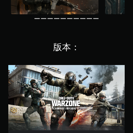
版本：
《
決
勝
時
刻
®
:
現
代
戰
域
™
》