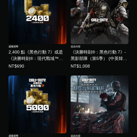
虛擬貨幣
追加內容
2,400 點《黑色行動 7》或是
《決勝時刻®：黑色行動 7》-
《決勝時刻®：現代戰域™》
黑影部隊（第5季） (中英韓文
點數 (中英韓文版)
版)
NT$690
NT$1,008
虛擬貨幣
追加內容