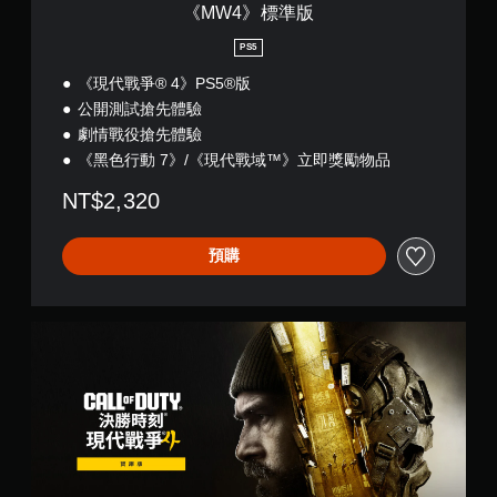
《MW4》標準版
PS5
《現代戰爭® 4》PS5®版
公開測試搶先體驗
劇情戰役搶先體驗
《黑色行動 7》/《現代戰域™》立即獎勵物品
NT$2,320
預購
《
現
代
戰
爭
®
4
》
寶