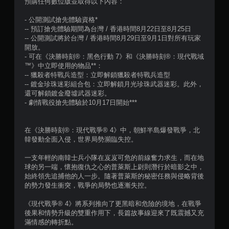
預購任何數位版並取得以下內容：
- 公開測試搶先體驗資格*
-- 預訂搶先體驗期間為台灣 / 香港時間8月22日至8月25日
-- 公開測試將於台灣 / 香港時間8月29日至9月1日對所有玩家
開放。
- 可在《決勝時刻®：黑色行動 7》和《決勝時刻®：現代戰域
™》中立即使用的物品**：
-- 獵殺者特戰兵造型：立即解鎖獵殺者特戰兵造型
-- 鍍金珍珠迷彩組合包：立即解鎖月光珍珠武器迷彩。此外，
還可解鎖鍍金廢墟武器迷彩。
- 劇情戰役搶先體驗於10月17日開始***
在《決勝時刻®：現代戰爭® 4》中，朝鮮半島爆發戰爭，北
韓發動全面入侵，世界局勢瀕臨失控。
一支年輕的南韓士兵小隊在岌岌可危的前線奮力求生，而在地
球的另一端，懷抱復仇之心的普萊斯上尉則潛行於暗影之中，
始終領先追捕他的人一步。隨著普萊斯的秘密任務與侵略背後
的勢力發生衝突，戰爭的局勢也逐漸失控。
《現代戰爭® 4》將系列推向了更黑暗和危險的境地，在戰爭
後果和情勢升級的雙重作用下，長篇故事線迎來了既震撼又充
滿情感的轉折點。