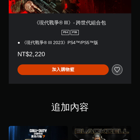
-
跨
世
代
《現代戰爭® III》- 跨世代組合包
組
合
PS4
PS5
包
《現代戰爭® III 2023》PS4™/PS5™版
NT$2,220
加入購物籃
追加內容