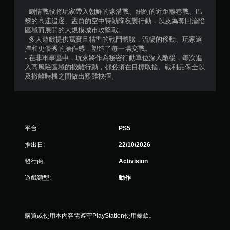
- 劇情戰役將玩家帶入朝鮮的壕溝戰、紐約的近距離巷戰、巴
黎的高速追逐、孟買的空中特勤隊夜襲行動，以及為奪回淪陷
區域而展開的大規模城市攻堅戰。
- 多人遊戲提供寫實且精準的戰鬥體驗，流暢的移動、玩家選
擇和更優秀的操作感，塑造了每一場交戰。
- 在非軍事區中，玩家將作為秘密行動單位深入敵後，每次進
入高風險區域的撤離行動，都必須在目標取捨、戰利品保全以
及撤離時機之間做出艱難抉擇。
平台:
PS5
推出日:
22/10/2026
發行商:
Activision
遊戲類型:
動作
購買或使用本內容需遵守PlayStation使用條款。