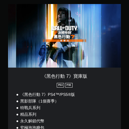
《
黑
色
行
動
7
》
寶
庫
版
《黑色行動 7》寶庫版
PS4
PS5
《黑色行動 7》PS4™/PS5®版
黑影部隊（1個賽季）
特戰兵系列
精品系列
永久解鎖代幣
究極泡泡糖包