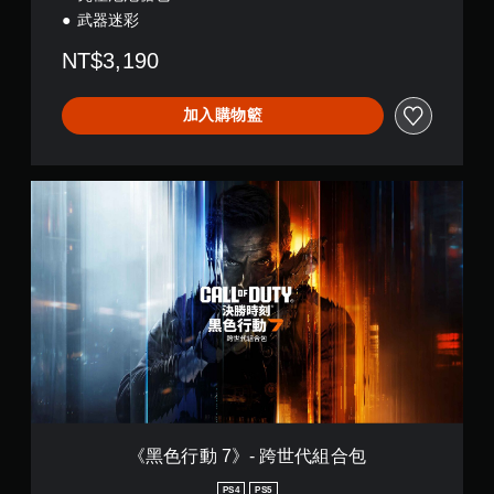
武器迷彩
NT$3,190
加入購物籃
《
黑
色
行
動
7
》
-
跨
世
代
組
合
包
《黑色行動 7》- 跨世代組合包
PS4
PS5