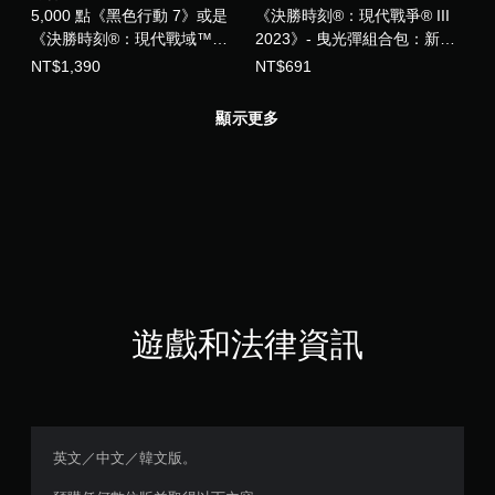
5,000 點《黑色行動 7》或是
《決勝時刻®：現代戰爭® III
《決勝時刻®：現代戰域™》
2023》- 曳光彈組合包：新婚
點數 (中英韓文版)
劊樂究極造型專業組合包 (中
NT$1,390
NT$691
英韓文版)
顯示更多
遊戲和法律資訊
英文／中文／韓文版。