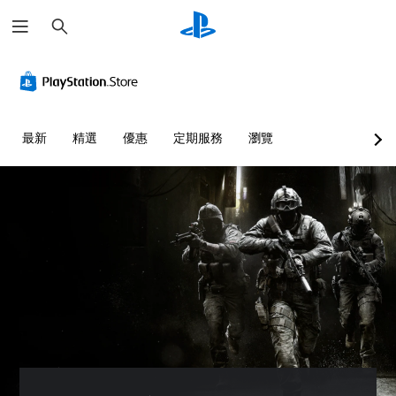
搜
尋
最新
精選
優惠
定期服務
瀏覽