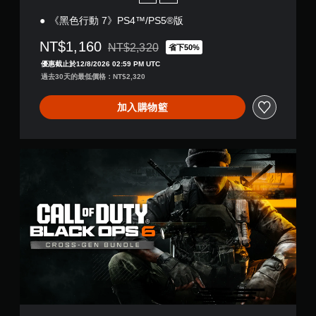
《黑色行動 7》PS4™/PS5®版
NT$1,160
NT$2,320
省下50%
折扣前原價為NT$2,320
優惠截止於12/8/2026 02:59 PM UTC
過去30天的最低價格：NT$2,320
加入購物籃
《
黑
色
行
動
6
》
-
跨
世
代
組
合