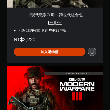
世
代
組
《現代戰爭® II》- 跨世代組合包
合
包
PS4
PS5
《現代戰爭®II》PS4™/PS5™版
NT$2,220
加入購物籃
《
現
代
戰
爭
®
I
I
I
》