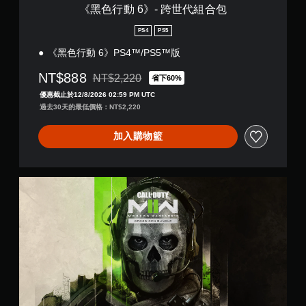
包
《黑色行動 6》- 跨世代組合包
PS4
PS5
《黑色行動 6》PS4™/PS5™版
NT$888
NT$2,220
省下60%
折扣前原價為NT$2,220
優惠截止於12/8/2026 02:59 PM UTC
過去30天的最低價格：NT$2,220
加入購物籃
《
現
代
戰
爭
®
I
I
》
-
跨