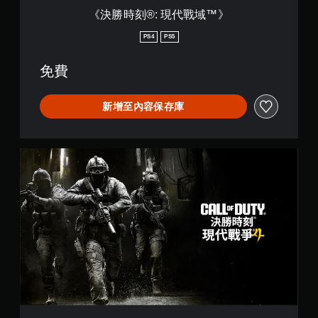
《決勝時刻®: 現代戰域™》
PS4
PS5
免費
新增至內容保存庫
《
M
W
4
》
標
準
版