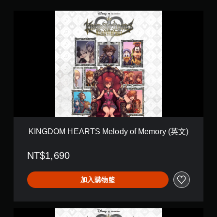
K
I
N
G
D
O
M
H
E
A
R
T
S
M
KINGDOM HEARTS Melody of Memory (英文)
e
l
NT$1,690
o
d
y
加入購物籃
o
f
M
e
K
m