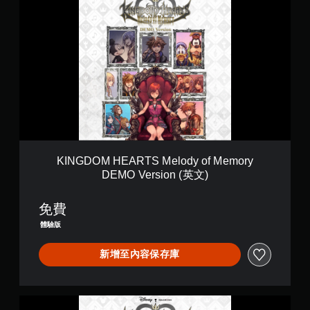
I
o
N
r
G
y
D
(
O
英
M
文
H
)
E
A
R
T
S
M
KINGDOM HEARTS Melody of Memory
e
DEMO Version (英文)
l
o
d
免費
y
體驗版
o
f
新增至內容保存庫
M
e
m
o
K
r