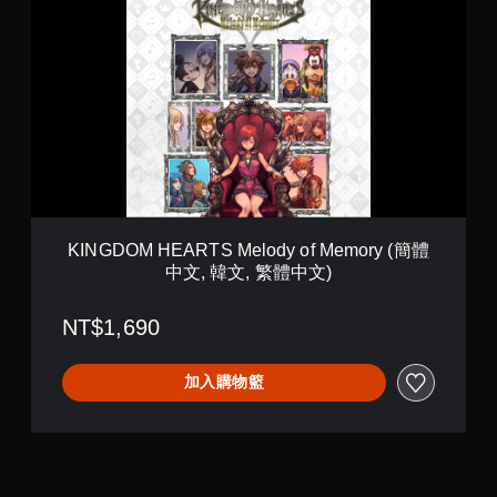
I
y
N
D
G
E
D
M
O
O
M
V
H
e
E
r
A
s
R
i
T
o
S
n
M
(
KINGDOM HEARTS Melody of Memory (簡體
e
簡
中文, 韓文, 繁體中文)
l
體
o
中
d
NT$1,690
文
y
,
o
韓
f
加入購物籃
文
M
,
e
繁
m
體
o
中
r
文