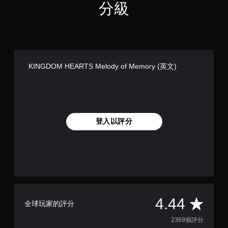
y
分級
)
(
簡
體
中
文
,
KINGDOM HEARTS Melody of Memory (英文)
韓
文
,
繁
體
中
文
登入以評分
)
平
4.44
全球玩家的評分
均
2369個評分