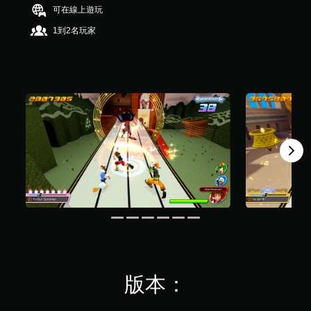
，
可在線上遊玩
共
1到2名玩家
2
.
3
K
則
評
分
版本：