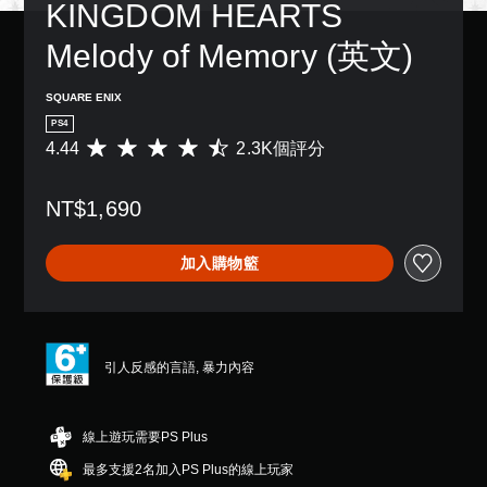
KINGDOM HEARTS 
Melody of Memory (英文)
SQUARE ENIX
PS4
4.44
2.3K個評分
平
均
評
NT$1,690
分
為
4
加入購物籃
.
4
4
顆
星
（
引人反感的言語, 暴力內容
滿
分
5
線上遊玩需要PS Plus
顆
星
最多支援2名加入PS Plus的線上玩家
）