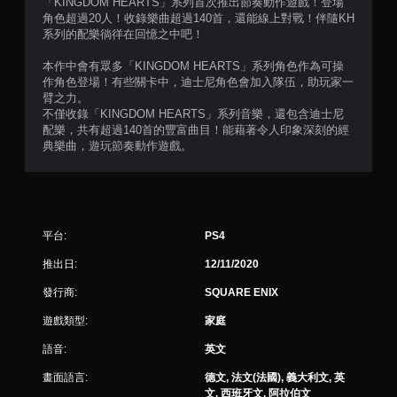
「KINGDOM HEARTS」系列首次推出節奏動作遊戲！登場
5
角色超過20人！收錄樂曲超過140首，還能線上對戰！伴隨KH
系列的配樂徜徉在回憶之中吧！
顆
本作中會有眾多「KINGDOM HEARTS」系列角色作為可操
星
作角色登場！有些關卡中，迪士尼角色會加入隊伍，助玩家一
臂之力。
）
不僅收錄「KINGDOM HEARTS」系列音樂，還包含迪士尼
配樂，共有超過140首的豐富曲目！能藉著令人印象深刻的經
，
典樂曲，遊玩節奏動作遊戲。
共
2
平台:
PS4
3
推出日:
12/11/2020
6
發行商:
SQUARE ENIX
9
遊戲類型:
家庭
則
語音:
英文
評
畫面語言:
德文, 法文(法國), 義大利文, 英
文, 西班牙文, 阿拉伯文