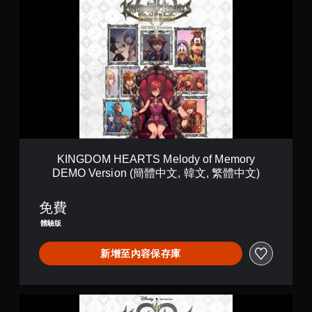
I
y
N
D
G
E
D
M
O
O
M
V
H
e
E
r
A
s
R
i
T
o
S
n
M
(
KINGDOM HEARTS Melody of Memory
e
英
DEMO Version (簡體中文, 韓文, 繁體中文)
l
文
o
)
d
免費
y
體驗版
o
f
新增至內容保存庫
M
e
m
o
K
r