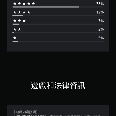
73%
評
12%
分
7%
為
2%
4
6%
.
4
4
顆
星
遊戲和法律資訊
（
滿
分
【遊戲內容說明】