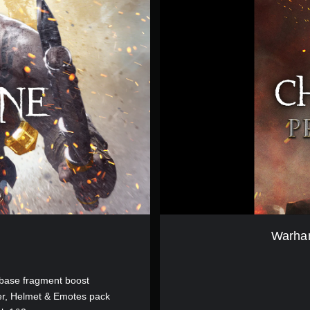
r
h
a
m
m
e
r
C
h
a
o
s
b
a
n
e
B
E
Warha
T
A
(
 base fragment boost
英
文
er, Helmet & Emotes pack
)