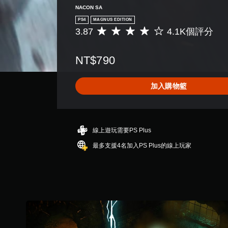
NACON SA
PS4
MAGNUS EDITION
3.87
4.1K個評分
平
均
評
NT$790
分
為
3
加入購物籃
.
8
7
顆
星
線上遊玩需要PS Plus
（
最多支援4名加入PS Plus的線上玩家
滿
分
5
顆
星
）
，
共
4