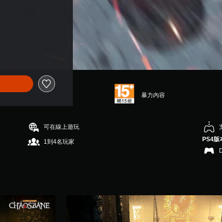
暴力內容
可在線上遊玩
PS4版
1到4名玩家