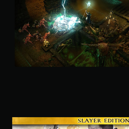
.
1
K
則
評
分
S
l