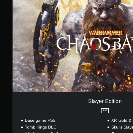
a
y
e
r
E
d
i
t
i
o
n
Slayer Edition
PS5
Base game PS5
XP, Gold &
Tomb Kings DLC
Skulls Slay