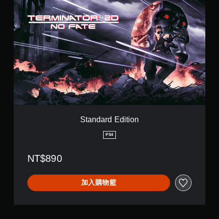
翻
S
觸
停
譯
t
碰
遊
a
字
控
戲
n
幕
制
您
d
項
翻
可
a
，
譯
在
r
即
字
遊
d
可
幕
玩
E
遊
會
過
d
玩
使
程
i
遊
用
或
t
戲
較
動
i
。
大
畫
o
Standard Edition
的
播
n
字
無
放
PS4
體
須
期
來
開
間
顯
NT$890
，
啟
示
隨
控
，
時
制
加入購物籃
使
暫
器
其
停
的
更
遊
輕
震
戲
鬆