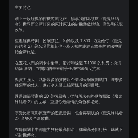
主要特色
踏上一段經典的街機遊戲之旅，暢享我們為致敬《魔鬼終結
者》世界而全新打造的原汁原味的街機遊戲體驗、音樂和視覺
效果。
重溫經典時刻，扮演莎拉、約翰以及 T-800，在融合了《魔鬼
終結者 2》著名場景和其他不為人知的終結者故事的冒險中開
始全新旅途。
在五花八門的關卡中射擊、潛行和躲避 T-1000 的利刃；扮演
約翰·康納，在關鍵的未來戰爭任務中率領反抗軍。
與實力強大、武器眾多的賽博坦企業和天網展開戰鬥，迎擊多
種類型的敵人，進行令人腎上腺素飄升的頭目戰。
透過細節豐富的 2D 美術風格，從前所未有的視角體驗《魔鬼
終結者 2》的世界，重溫你最鍾情的角色和場景。
享受比肩電影原聲帶的遊戲音樂，包含再製版的《魔鬼終結者
2》音樂及全新歌曲。
在每個關卡中都盡力獲得最高排名，稱霸高分排行榜，鑄就不
朽街機傳奇。