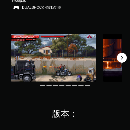
PS4版本
您
H
遊
共
可
U
無
DUALSHOCK 4震動功能
戲
1
隨
D
中
須
.
時
)
的
動
8
查
文
翻
態
K
看
字
譯
控
則
遊
會
字
評
制
戲
使
幕
分
項
的
用
僅
即
控
較
限
制
大
可
於
項
的
遊
主
。
字
要
玩
體
故
您
來
事
練
無
顯
和
習
需
示
主
使
模
，
要
用
式
使
角
動
其
色
您
態
更
。
可
控
版本：
輕
在
制
鬆
遊
項
清
易
戲
即
晰
讀
中