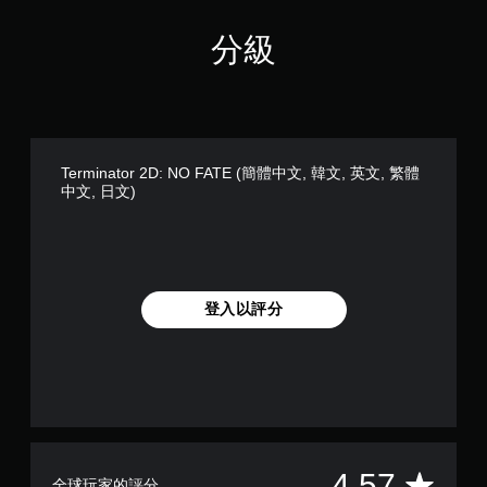
動
（
易
即
僅
讀
分級
可
限
。
離
遊
線
玩
遊
您
玩
可
）
以
。
Terminator 2D: NO FATE (簡體中文, 韓文, 英文, 繁體
在
中文, 日文)
不
開
啟
控
制
器
登入以評分
震
動
/
觸
覺
回
饋
的
情
平
4.57
全球玩家的評分
況