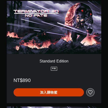
可
。
翻
存
S
遊
譯
取
t
玩
字
一
a
遊
個
n
幕
戲
不
d
。
翻
記
a
譯
錄
r
字
無
結
d
幕
果
E
須
的
的
d
觸
呈
環
i
碰
現
境
t
控
方
，
i
式
制
以
o
Standard Edition
使
項
便
n
其
即
練
PS5
更
可
習
輕
遊
如
鬆
NT$890
何
玩
易
遊
讀
您
玩
。
無
加入購物籃
。
需
使
大
用
暫