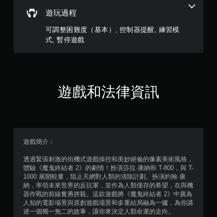
評
遊玩過程
分
可調整困難度（基本）, 控制器提醒, 練習模
式, 暫停遊戲
遊戲和法律資訊
遊戲簡介：
透過緊張刺激的街機式遊戲操控和美妙絕倫的像素美術風格，
體驗《魔鬼終結者 2》的劇情！扮演莎拉·康納和 T-800，與 T-
1000 展開較量，阻止天網對人類的清除計劃。扮演約翰·康
納，率領未來世界的反抗軍，並作為人類僅存的希望，在與機
器作戰的前線奮勇拼殺。這款遊戲將《魔鬼終結者 2》中廣為
人知的電影場景與原創遊戲場景和多重結局融為一爐，為你講
述一個獨一無二的故事，讓你來決定人類命運的走向。