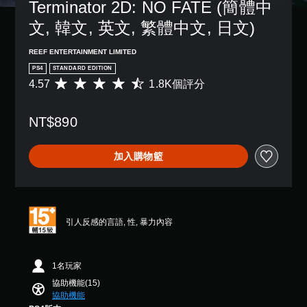
Terminator 2D: NO FATE (簡體中
況
設
一
方
下
的
個
文, 韓文, 英文, 繁體中文, 日文)
式
遊
困
預
使
玩
難
設
其
REEF ENTERTAINMENT LIMITED
，
度
的
更
因
，
PS4
STANDARD EDITION
版
輕
遊
來
4.57
1.8K個評分
面
平
鬆
戲
減
，
均
易
中
少
系
評
讀
並
遊
NT$890
統
分
。
無
戲
也
為
對
的
提
4
大
加入購物籃
話
整
供
.
字
。
體
了
5
挑
體
一
7
戰
些
顆
選
翻
。
重
星
單
譯
新
（
引人反感的言語, 性, 暴力內容
和
字
配
滿
抬
控
幕
置
分
頭
制
（
的
5
顯
器
1名玩家
基
支
顆
示
提
援
星
本
協助機能(15)
器
醒
。
）
協助機能
）
(
，