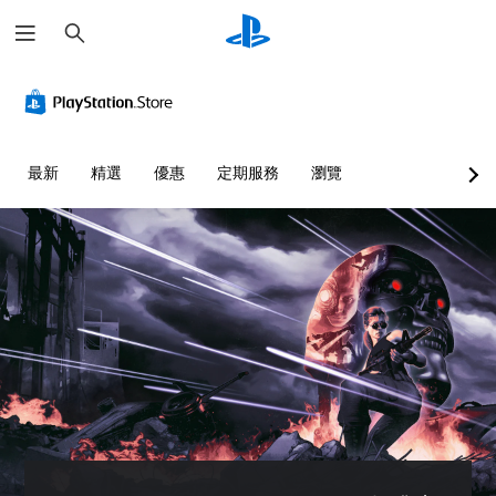
搜
尋
清
音
無
重
可
晰
量
須
新
調
文
控
翻
對
整
字
制
譯
應
困
字
控
難
選
您
最新
精選
優惠
定期服務
瀏覽
幕
制
度
單
可
即
器
（
和
將
抬
單
可
（
基
頭
一
遊
基
本
顯
聲
玩
本
）
示
音
）
您
您
器
的
可
可
您
(
音
在
以
可
H
量
沒
透
將
U
調
有
過
控
D
低
翻
選
制
)
和
譯
擇
項
文
靜
字
另
變
字
音
幕
一
更
的
。
的
個
為
呈
情
預
另
現