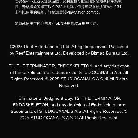
若要在PS5上遊玩這款遊戲，您的主機可能必須安裝最新的系統軟
體。雖然這款遊戲可以在PS5上遊玩，但是可能會缺少某些在PS4
上可以使用的機能。詳情請參閱PlayStation.com/bc。
購買或使用本內容需遵守SEN使用條款及用戶合約。
©2025 Reef Entertainment Ltd. All rights reserved. Published
by Reef Entertainment Ltd. Developed by Bitmap Bureau Ltd.
T1, THE TERMINATOR, ENDOSKELETON, and any depiction
of Endoskeleton are trademarks of STUDIOCANAL S.A.S. All
Rights Reserved. © 2025 STUDIOCANAL S.A.S. ® All Rights
Reserved.
Terminator 2: Judgment Day, T2, THE TERMINATOR,
ENDOSKELETON, and any depiction of Endoskeleton are
trademarks of STUDIOCANAL S.A.S. All Rights Reserved. ©
2025 STUDIOCANAL S.A.S. ® All Rights Reserved.