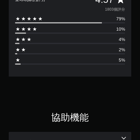
下
均
1803個評分
，
遊
79%
評
玩
遊
10%
分
戲
4%
。
為
2%
4
5%
.
5
7
顆
星
協助機能
（
滿