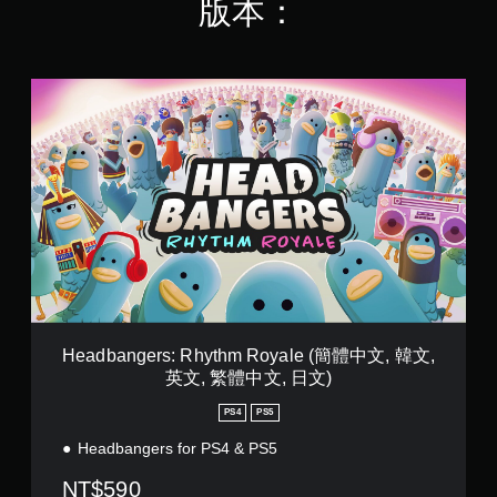
版本：
H
e
a
d
b
a
n
g
e
r
s
:
R
h
Headbangers: Rhythm Royale (簡體中文, 韓文,
y
英文, 繁體中文, 日文)
t
h
PS4
PS5
m
R
Headbangers for PS4 & PS5
o
NT$590
y