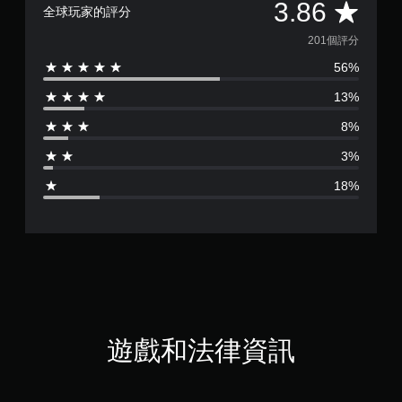
平
3.86
全球玩家的評分
均
201個評分
56%
評
13%
分
8%
為
3%
3
18%
.
8
6
顆
星
遊戲和法律資訊
（