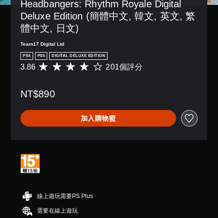
Headbangers: Rhythm Royale Digital 
Deluxe Edition (簡體中文, 韓文, 英文, 繁
體中文, 日文)
Team17 Digital Ltd
PS4
PS5
DIGITAL DELUXE EDITION
3.86
201個評分
平
均
評
NT$890
分
為
3
加入購物籃
.
8
6
顆
星
（
滿
分
5
線上遊玩需要PS Plus
顆
星
需要在線上遊玩
）