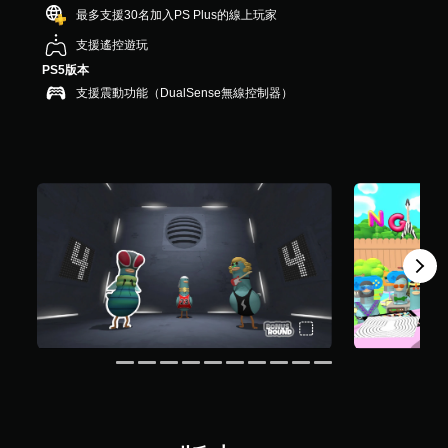
，
最多支援30名加入PS Plus的線上玩家
共
支援遙控遊玩
2
0
PS5版本
1
支援震動功能（DualSense無線控制器）
則
評
分