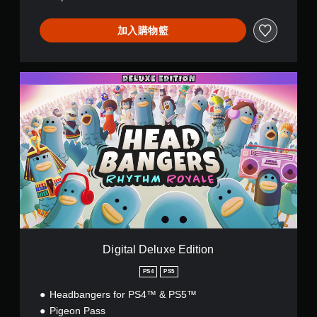
a
l
加入購物籃
e
(
簡
體
D
中
i
文
g
,
i
韓
t
文
a
,
l
英
D
文
e
,
l
繁
u
體
x
中
e
文
E
,
Digital Deluxe Edition
d
日
i
PS4
PS5
文
t
)
Headbangers for PS4™ & PS5™
i
o
Pigeon Pass