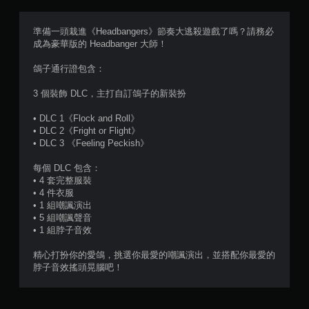
滿
分
準備一頭栽進《Headbangers》節奏大逃殺遊戲了嗎？請務必
成為豪華版的 Headbanger 大師！
5
鴿子通行證包含：
顆
3 個裝飾 DLC，主打自訂鴿子的新裝扮
星
• DLC 1《Flock and Roll》
）
• DLC 2《Fright or Flight》
• DLC 3 《Feeling Peckish》
，
每個 DLC 包含：
共
• 4 套完整服裝
• 4 件衣服
2
• 1 組嘲諷演出
• 5 組嘲諷聲音
0
• 1 組脖子音效
1
精心打扮你的愛鴿，挑選你最愛的嘲諷演出，並搭配你最愛的
脖子音效搖頭晃腦吧！
則