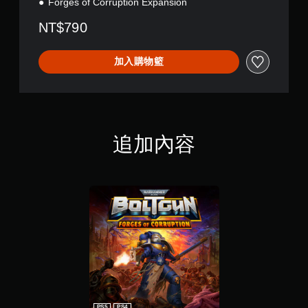
Forges of Corruption Expansion
繁
體
NT$790
中
文
,
加入購物籃
日
文
)
追加內容
PS5
PS4