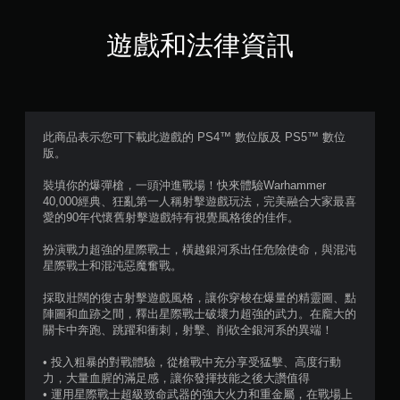
顆
星
遊戲和法律資訊
（
滿
分
此商品表示您可下載此遊戲的 PS4™ 數位版及 PS5™ 數位
版。
5
裝填你的爆彈槍，一頭沖進戰場！快來體驗Warhammer
顆
40,000經典、狂亂第一人稱射擊遊戲玩法，完美融合大家最喜
愛的90年代懷舊射擊遊戲特有視覺風格後的佳作。
星
扮演戰力超強的星際戰士，橫越銀河系出任危險使命，與混沌
）
星際戰士和混沌惡魔奮戰。
，
採取壯闊的復古射擊遊戲風格，讓你穿梭在爆量的精靈圖、點
陣圖和血跡之間，釋出星際戰士破壞力超強的武力。在龐大的
共
關卡中奔跑、跳躍和衝刺，射擊、削砍全銀河系的異端！
5
• 投入粗暴的對戰體驗，從槍戰中充分享受猛擊、高度行動
力，大量血腥的滿足感，讓你發揮技能之後大讚值得
• 運用星際戰士超級致命武器的強大火力和重金屬，在戰場上