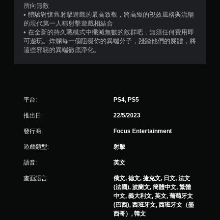
4
所向無敵
9
• 體驗對懷舊射擊遊戲的最高致敬，將高級的視效風格與流暢
的現代第一人稱射擊遊戲相結合
• 在全新的持久戰模式中殲滅無數的敵群吧，無須任何費用即
9
可遊玩。炸爛每一個阻礙你的異端分子，踐踏他們的屍體，將
這些邪惡的異端徹底淨化。
則
評
分
平台:
PS4, PS5
推出日:
22/5/2023
發行商:
Focus Entertainment
遊戲類型:
射擊
語音:
英文
畫面語言:
俄文, 德文, 捷克文, 日文, 法文
(法國), 波蘭文, 簡體中文, 繁體
中文, 義大利文, 英文, 葡萄牙文
(巴西), 西班牙文, 西班牙文（墨
西哥）, 韓文