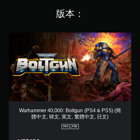
版本：
W
a
r
h
a
m
m
e
r
4
0
,
0
0
Warhammer 40,000: Boltgun (PS4 & PS5) (簡
0
體中文, 韓文, 英文, 繁體中文, 日文)
:
B
PS4
PS5
o
l