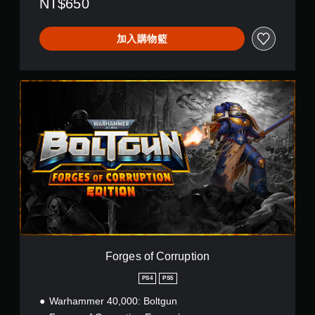
NT$650
t
g
u
加入購物籃
n
(
P
S
F
4
o
&
r
P
g
S
e
5
s
)
o
(
f
簡
C
體
o
中
r
文
r
,
u
韓
p
Forges of Corruption
文
t
,
i
PS4
PS5
英
o
文
Warhammer 40,000: Boltgun
n
,