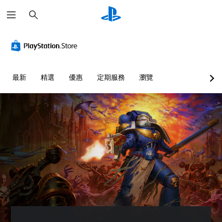
搜
尋
最新
精選
優惠
定期服務
瀏覽