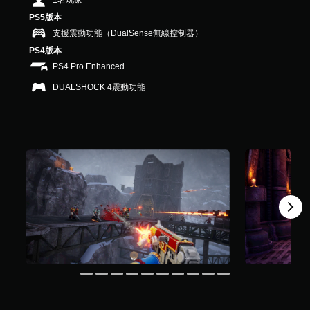
1名玩家
）
PS5版本
，
共
支援震動功能（DualSense無線控制器）
5
PS4版本
.
PS4 Pro Enhanced
4
K
DUALSHOCK 4震動功能
則
評
分