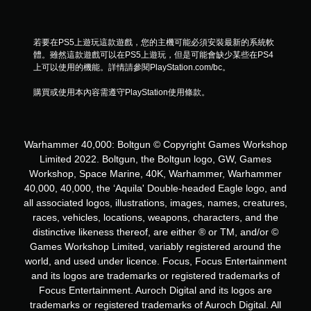
若要在PS5上遊玩這款遊戲，您的主機可能必須安裝最新的系統軟
體。雖然這款遊戲可以在PS5上遊玩，但是可能會缺少某些在PS4
上可以使用的機能。詳情請參閱PlayStation.com/bc。
購買或使用本內容需遵守PlayStation使用條款。
Warhammer 40,000: Boltgun © Copyright Games Workshop
Limited 2022. Boltgun, the Boltgun logo, GW, Games
Workshop, Space Marine, 40K, Warhammer, Warhammer
40,000, 40,000, the ‘Aquila' Double-headed Eagle logo, and
all associated logos, illustrations, images, names, creatures,
races, vehicles, locations, weapons, characters, and the
distinctive likeness thereof, are either ® or TM, and/or ©
Games Workshop Limited, variably registered around the
world, and used under licence. Focus, Focus Entertainment
and its logos are trademarks or registered trademarks of
Focus Entertainment. Auroch Digital and its logos are
trademarks or registered trademarks of Auroch Digital. All