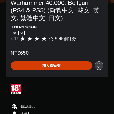
Warhammer 40,000: Boltgun 
(PS4 & PS5) (簡體中文, 韓文, 英
文, 繁體中文, 日文)
Focus Entertainment
PS4
PS5
4.15
5.4K個評分
平
均
評
NT$650
分
為
4
加入購物籃
.
1
5
顆
星
（
滿
分
5
可離線遊玩
顆
星