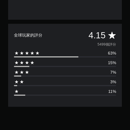
平
4.15
全球玩家的評分
均
5499個評分
63%
評
15%
分
7%
為
3%
4
11%
.
1
5