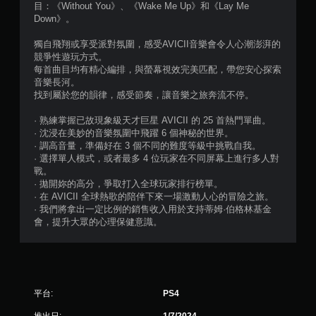
目：《Without You》、《Wake Me Up》和《Lay Me
星
Down》。
）
獨自飛翔或享受派對氛圍，感受AVICII音樂會令人心潮澎湃的
競爭性遊玩方式。
，
每首曲目均有精心編排，與螢幕視效完美匹配，帶您安心探索
音樂長河。
共
找到屬於您的韻律，感受節奏，讓音樂之旅奔流不停。
1
· 熟練掌握已故現象級天才巨星 AVICII 的 25 首熱門單曲。
· 沈浸在美妙的音樂氛圍中飛躍 6 個神秘的世界。
2
· 調高音量，準備好在 3 個不同的難度等級中挑戰自我。
· 選擇單人模式，或者最多 4 位玩家在不同屏幕上進行多人對
1
戰。
· 拋開妳的高分，爭取打入全球玩家排行榜單。
· 在 AVICII 全球熱歌的陪伴下來一場激動人心的冒險之旅。
0
· 我們將拿出一定比例的銷售收入用於支持蒂姆·伯格林基金
會，提升大眾的心理保健意識。
則
評
分
平台:
PS4
推出日:
1/7/2024