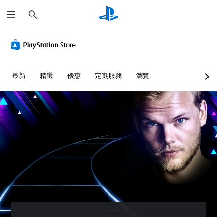
搜
尋
最新
精選
優惠
定期服務
瀏覽