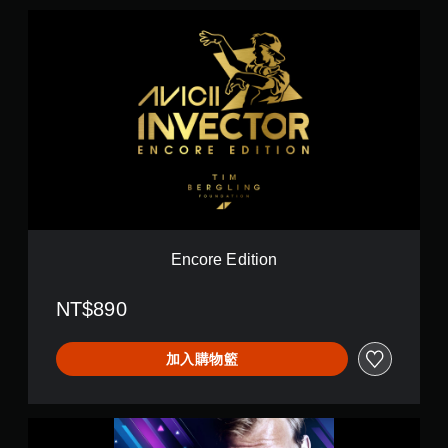
E
n
c
o
r
e
E
d
i
t
i
o
n
Encore Edition
NT$890
加入購物籃
A
V