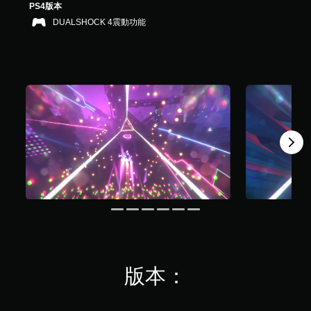
PS4版本
，
共
DUALSHOCK 4震動功能
1
.
2
K
則
評
分
版本：