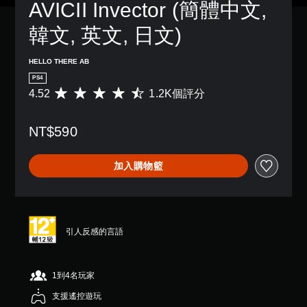
AVICII Invector (簡體中文, 
韓文, 英文, 日文)
HELLO THERE AB
PS4
4.52
1.2K個評分
平
均
評
NT$590
分
為
4
加入購物籃
.
5
2
顆
星
（
引人反感的言語
滿
分
5
1到4名玩家
顆
星
支援遙控遊玩
）