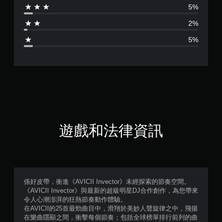
5%
為
2%
4
5%
.
5
2
顆
星
遊戲和法律資訊
（
滿
分
係好皮帶，衝進《AVICII Invector》未經探索的節奏空間。
《AVICII Invector》與最新的超級明星DJ合作創作，為您帶來
5
令人心潮澎湃的狂熱節奏動作體驗。
在AVICII的25首最勁曲目中，滑翔於美妙人聲旋律之中，飛揚
顆
在樂曲隱顯之間，衝擊每個節奏；包括全球榜單排行前列的曲