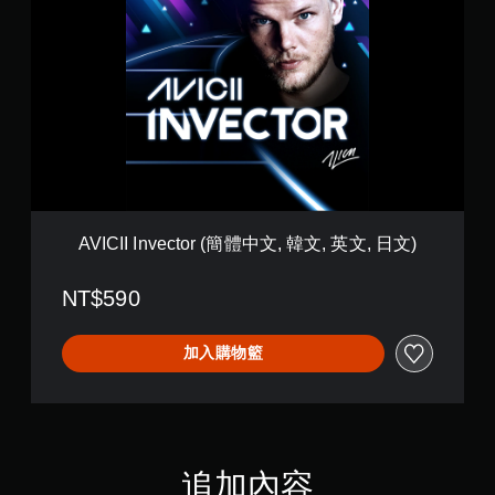
I
C
I
I
I
n
v
e
c
t
o
r
AVICII Invector (簡體中文, 韓文, 英文, 日文)
(
簡
NT$590
體
中
文
加入購物籃
,
韓
文
,
英
文
,
追加內容
日