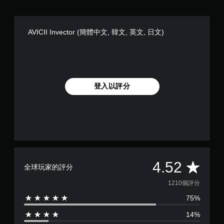
AVICII Invector (簡體中文, 韓文, 英文, 日文)
登入以評分
平
4.52
全球玩家的評分
均
1210個評分
75%
評
14%
分