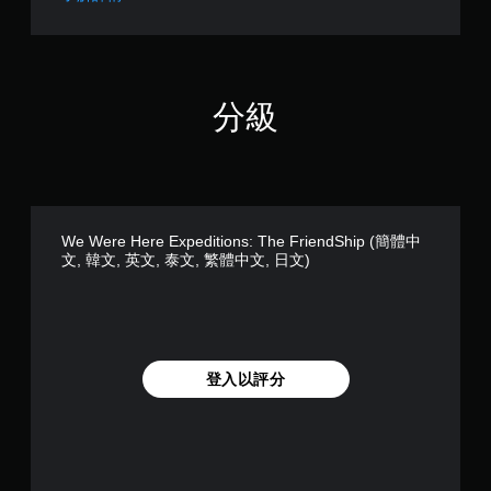
戲
(
文
和
簡
,
前
體
繁
往
中
體
選
文
中
單
分級
,
文
。
韓
,
文
日
,
無
文
英
須
)
文
同
,
時
We Were Here Expeditions: The FriendShip (簡體中
泰
文, 韓文, 英文, 泰文, 繁體中文, 日文)
按
文
壓
,
即
繁
體
可
中
遊
文
玩
登入以評分
,
您
日
無
文
需
)
同
時