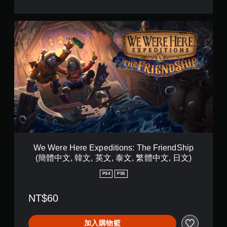
翻
簡
操
譯
體
作
字
中
桿
W
文
幕
的
e
,
翻
水
W
韓
譯
平
e
文
字
和
r
,
幕
垂
e
英
會
直
H
文
使
移
e
,
用
動
r
泰
較
。
e
文
大
E
,
的
x
繁
無
字
p
體
須
體
e
We Were Here Expeditions: The FriendShip
中
快
來
d
(簡體中文, 韓文, 英文, 泰文, 繁體中文, 日文)
文
速
顯
i
,
示
按
t
PS4
PS5
日
，
i
下
文
使
o
按
)
NT$60
其
n
鈕
更
s
即
輕
:
可
加入購物籃
鬆
T