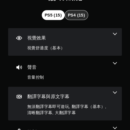
須
（
動
態
滿
PS5 (15)
PS4 (15)
控
制
分
項
5
即
視覺效果
可
顆
遊
視覺舒適度（基本）
玩
星
您
無
）
聲音
需
使
音量控制
，
用
動
共
態
翻譯字幕與原文字幕
控
4
制
無須翻譯字幕即可遊玩, 翻譯字幕（基本）,
項
7
即
清晰翻譯字幕, 大翻譯字幕
可
1
遊
玩