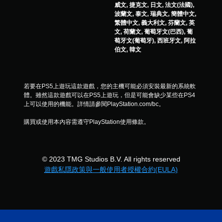
威文, 捷克文, 日文, 法文(法國),
遊
波蘭文, 泰文, 瑞典文, 簡體中文,
玩
繁體中文, 義大利文, 芬蘭文, 英
您
文, 荷蘭文, 葡萄牙文(巴西), 葡
可
萄牙文(葡萄牙), 西班牙文, 阿拉
以
伯文, 韓文
在
不
開
啟
若要在PS5上遊玩這款遊戲，您的主機可能必須安裝最新的系統軟
控
體。雖然這款遊戲可以在PS5上遊玩，但是可能會缺少某些在PS4
制
上可以使用的機能。詳情請參閱PlayStation.com/bc。
器
震
購買或使用本內容需遵守PlayStation使用條款。
動
/
觸
覺
© 2023 TMG Studios B.V. All rights reserved
回
遊戲私隱政策與一般使用者授權合約(EULA)
饋
的
情
況
下
，