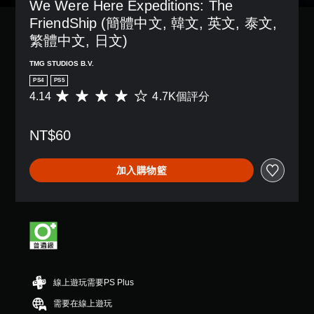
We Were Here Expeditions: The 
用
況
制
可
FriendShip (簡體中文, 韓文, 英文, 泰文, 
下
項
能
遊
。
繁體中文, 日文)
導
玩
致
，
TMG STUDIOS B.V.
可
視
因
調
PS4
PS5
覺
遊
不
整
4.14
4.7K個評分
戲
平
適
中
操
均
的
並
評
作
NT$60
攝
無
分
桿
影
對
為
的
機
話
4
靈
加入購物籃
動
。
.
敏
作
1
度
和
4
翻
（
效
顆
譯
果
進
星
字
來
階
（
游
幕
滿
）
玩
（
分
您
遊
5
基
可
線上遊玩需要PS Plus
戲
顆
本
以
。
星
）
需要在線上遊玩
調
）