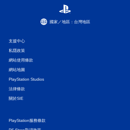
遊
玩
遊
戲
國家／地區：台灣地區
。
無
支援中心
須
開
私隱政策
啟
網站使用條款
自
適
網站地圖
性
扳
PlayStation Studios
機
法律條款
效
果
關於SIE
即
可
遊
玩
PlayStation服務條款
您