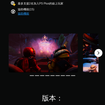
整
遊
，
最多支援2名加入PS Plus的線上玩家
遊
戲
共
協助機能(15)
戲
中
4
協助機能
中
的
.
使
翻
7
用
譯
K
的
字
則
各
幕
評
操
僅
分
作
限
桿
於
的
主
水
要
平
故
和
事
垂
和
直
主
靈
要
敏
角
度
色
。
。
版本：
可
清
反
晰