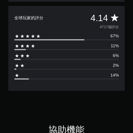
按
下
或
平
4.14
全球玩家的評分
按
住
均
4717個評分
多
個
67%
評
按
鈕
11%
分
，
即
6%
為
可
2%
遊
4
玩
14%
遊
.
戲
和
1
前
往
4
選
單
顆
。
星
協助機能
無