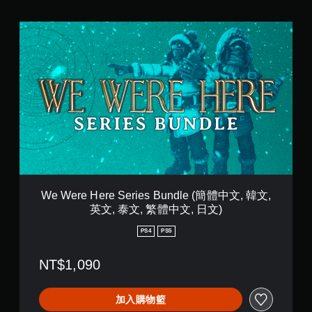
轉
翻
操
譯
W
作
字
e
桿
幕
W
方
e
翻
向
r
譯
（
e
字
進
H
幕
階
e
的
r
呈
）
e
現
您
S
方
可
e
式
以
r
使
反
i
其
We Were Here Series Bundle (簡體中文, 韓文,
轉
e
更
遊
英文, 泰文, 繁體中文, 日文)
s
輕
戲
B
鬆
PS4
PS5
中
u
易
使
n
讀
用
NT$1,090
d
。
的
l
各
e
類
大
加入購物籃
(
比