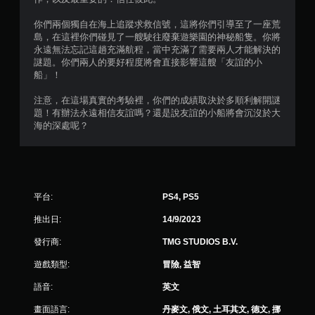
制
項
你們兩個獨自在海上追蹤求救信號，這將你們引導至了一座荒
，
島，在這裡你們碰見了一艘駛往廢棄遊樂園的神秘船隻。你將
即
永遠無法忘記這趟充滿航程，當中充滿了需要兩人才能解決的
可
謎題。你們兩人的要好程度將會直接影響這艘「友誼的小
遊
船」！
玩
遊
注意，在這場真實的考驗裡，你們的成績取決於多順利解開謎
戲
題！有辦法永遠相信友誼嗎？還是說友誼的小船將會沉沒於大
。
海的深處呢？
無
須
開
平台:
PS4, PS5
啟
控
推出日:
14/9/2023
制
器
發行商:
TMG STUDIOS B.V.
的
遊戲類型:
冒險, 益智
震
動
語音:
英文
即
畫面語言:
丹麥文, 俄文, 土耳其文, 德文, 挪
可