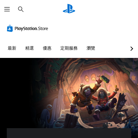
搜
尋
視
音
無
重
覺
量
須
新
舒
控
翻
對
適
制
譯
應
度
字
控
您
最新
精選
優惠
定期服務
瀏覽
（
幕
制
可
基
即
器
將
本
單
可
（
一
）
遊
進
聲
玩
階
您
音
）
可
您
的
以
可
您
音
在
在
可
量
遊
沒
完
調
玩
有
全
低
過
翻
自
和
程
譯
訂
靜
中
字
遊
音
，
幕
戲
。
不
的
的
使
情
控