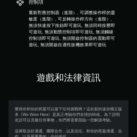
7
控制項
遊
戲
重新對應控制器（進階）, 可調整操作桿的靈
則
。
敏度（進階）, 可反轉操作桿方向（進階）,
評
無須快速按下按鈕即可遊玩, 無須同時按壓即
無
可遊玩, 無須動態控制項即可遊玩, 無須觸碰
須
分
控制項即可遊玩, 無須開啟控制器的震動即可
觸
遊玩, 無須開啟自適性扳機效果即可遊玩
碰
控
制
項
即
遊戲和法律資訊
可
遊
玩
您
無
需
覺得你和你的死黨可以接下任何挑戰嗎？這款新的迷你獨立版
使
本《We Were Here》是真正考驗你們友情的時候。為了證明
用
友誼可以克服任何事物，你們將需要面臨一些解謎考驗。
觸
碰
這將取決於溝通、團隊合作…以及信任。和你的死黨溝通、合
控
作，以及最重要的：信任彼此。