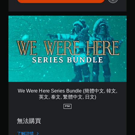
遊
易
h
玩
讀
e
。
F
您
W
r
無
e
i
需
W
e
快
e
n
速
r
d
或
e
S
在
H
h
時
e
i
間
r
p
限
e
(
制
S
簡
內
e
體
按
r
中
下
i
We Were Here Series Bundle (簡體中文, 韓文,
文
按
e
英文, 泰文, 繁體中文, 日文)
,
鈕
s
韓
，
B
PS4
文
即
u
,
可
n
英
遊
無法購買
d
文
玩
l
,
遊
e
了解詳情
泰