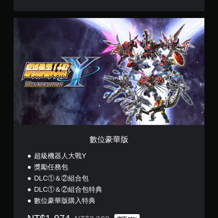
繁
體
數
中
位
文
豪
,
華
日
版
文
)
數位豪華版
超級機器人大戰Y
獎勵任務包
DLC①＆②組合包
DLC①＆②組合包特典
數位豪華版購入特典