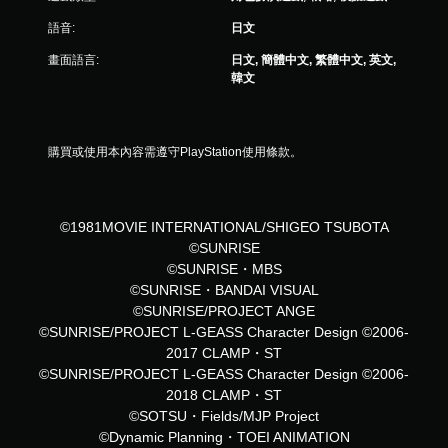
語音:
日文
畫面語言:
日文, 簡體中文, 繁體中文, 英文,
韓文
購買或使用本內容需遵守PlayStation使用條款。
©1981MOVIE INTERNATIONAL/SHIGEO TSUBOTA
©SUNRISE
©SUNRISE・MBS
©SUNRISE・BANDAI VISUAL
©SUNRISE/PROJECT ANGE
©SUNRISE/PROJECT L-GEASS Character Design ©2006-
2017 CLAMP・ST
©SUNRISE/PROJECT L-GEASS Character Design ©2006-
2018 CLAMP・ST
©SOTSU・Fields/MJP Project
©Dynamic Planning・TOEI ANIMATION