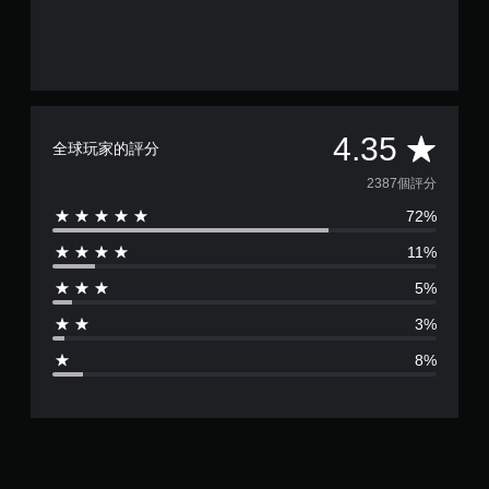
平
4.35
全球玩家的評分
均
2387個評分
72%
評
11%
分
5%
為
3%
4
8%
.
3
5