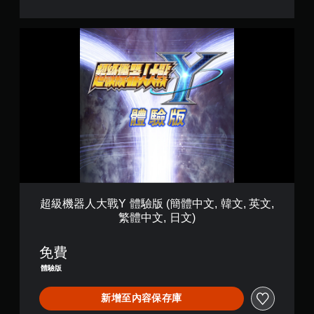
超
級
機
器
人
大
戰
Y
體
驗
版
(
簡
體
超級機器人大戰Y 體驗版 (簡體中文, 韓文, 英文,
中
繁體中文, 日文)
文
,
韓
免費
文
體驗版
,
英
新增至內容保存庫
文
,