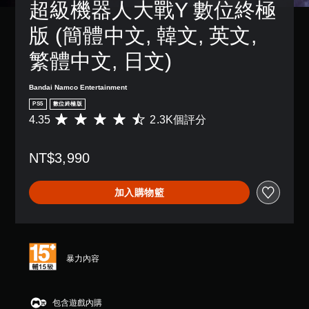
超級機器人大戰Y 數位終極
版 (簡體中文, 韓文, 英文, 
繁體中文, 日文)
Bandai Namco Entertainment
PS5
數位終極版
4.35
2.3K個評分
平
均
評
NT$3,990
分
為
4
加入購物籃
.
3
5
顆
星
（
暴力內容
滿
分
5
包含遊戲內購
顆