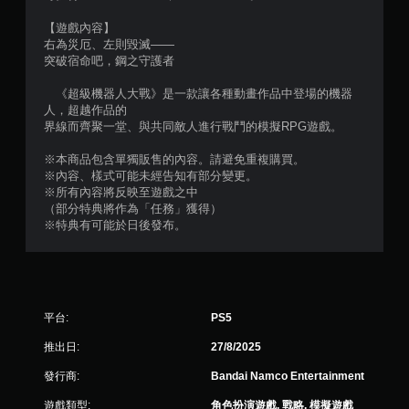
【遊戲內容】
右為災厄、左則毀滅——
突破宿命吧，鋼之守護者
《超級機器人大戰》是一款讓各種動畫作品中登場的機器
人，超越作品的
界線而齊聚一堂、與共同敵人進行戰鬥的模擬RPG遊戲。
※本商品包含單獨販售的內容。請避免重複購買。
※內容、樣式可能未經告知有部分變更。
※所有內容將反映至遊戲之中
（部分特典將作為「任務」獲得）
※特典有可能於日後發布。
平台:
PS5
推出日:
27/8/2025
發行商:
Bandai Namco Entertainment
遊戲類型:
角色扮演遊戲, 戰略, 模擬遊戲