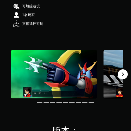
星
可離線遊玩
）
，
1名玩家
共
支援遙控遊玩
2
.
3
K
則
評
分
版本：