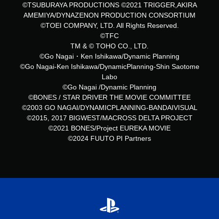
©TSUBURAYA PRODUCTIONS ©2021 TRIGGER,AKIRA
AMEMIYA/DYNAZENON PRODUCTION CONSORTIUM
©TOEI COMPANY, LTD. All Rights Reserved.
©TFC
TM & © TOHO CO., LTD.
©Go Nagai・Ken Ishikawa/Dynamic Planning
©Go Nagai-Ken Ishikawa/DynamicPlanning-Shin Saotome
Labo
©Go Nagai /Dynamic Planning
©BONES / STAR DRIVER THE MOVIE COMMITTEE
©2003 GO NAGAI/DYNAMICPLANNING-BANDAIVISUAL
©2015, 2017 BIGWEST/MACROSS DELTA PROJECT
©2021 BONES/Project EUREKA MOVIE
©2024 FUUTO PI Partners