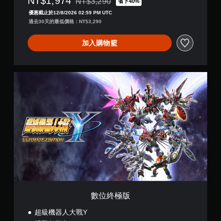
NT$1,974
NT$3,290
省下40%
折扣前原價為NT$3,290
優惠截止於12/8/2026 02:59 PM UTC
過去30天的最低價格：NT$3,290
加入購物籃
數
位
終
極
版
數位終極版
超級機器人大戰Y