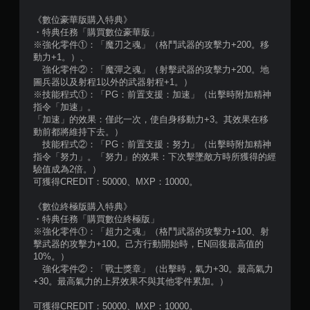
《數位豪華版購入特典》
・特典任務「購買數位豪華版」
※強化零件①：「魔刃之魂」（格鬥武器的攻擊力+200。移
動力+1。）、
強化零件②：「魔彈之魂」（射擊武器的攻擊力+200。地
圖兵器以及射程1以外的武器射程+1。）
※技能程式①：「PG：前置支援：加速」（出擊時附加精神
指令「加速」。
「加速」的效果：僅此一次，使自身移動力+3。其效果在移
動前都將維持下去。）
技能程式②：「PG：前置支援：努力」（出擊時附加精神
指令「努力」。「努力」的效果：下次擊墜敵方時所獲得的經
驗值成為2倍。）
可獲得CREDIT：50000、MXP：10000。
《數位終極版購入特典》
・特典任務「購買數位終極版」
※強化零件①：「超力之魂」（格鬥武器的攻擊力+100、射
擊武器的攻擊力+100。己方行動開始時，EN回復最高值的
10%。）
強化零件②：「戰士獎章」（出擊時，氣力+30。最高氣力
+30。最高氣力的上昇效果不與其他零件累加。）
可獲得CREDIT：50000、MXP：10000。