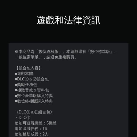
顆
星
遊戲和法律資訊
（
滿
分
※本商品為「數位終極版」。本遊戲還有「數位標準版」、
「數位豪華版」，請避免重複購買。
5
【組合包內容】
顆
■遊戲本體
■DLC①＆②組合包
星
■獎勵任務包
■極致音效＆資料包
）
■數位豪華版購入特典
■數位終極版購入特典
，
《DLC①＆②組合包》
共
・DLC①
追加可遊玩機體：5機體
2
追加區域任務：16
追加輔助成員：2人