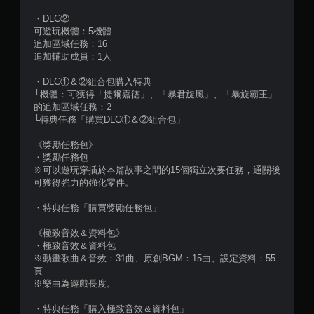
3
・DLC②
8
可遊玩機體：5機體
追加區域任務：16
追加輔助成員：1人
7
・DLC①＆②組合包購入特典
則
└機體：可獲得「捷爾嘉德」、「暴君旋風」、「暴旋霸王」
的追加區域任務：2
評
└特典任務「購買DLC①＆②組合包」
分
《獎勵任務包》
・獎勵任務包
※可以遊玩穿插於本篇故事之間的15個獨立次要任務，通關後
可獲得強力的強化零件。
・特典任務「購買獎勵任務包」
《極致音效＆資料包》
・極致音效＆資料包
※動畫歌曲＆音效：31曲、原創BGM：15曲、設定資料：55
頁
※樂曲為遊戲長度。
・特典任務「購入極致音效＆資料包」