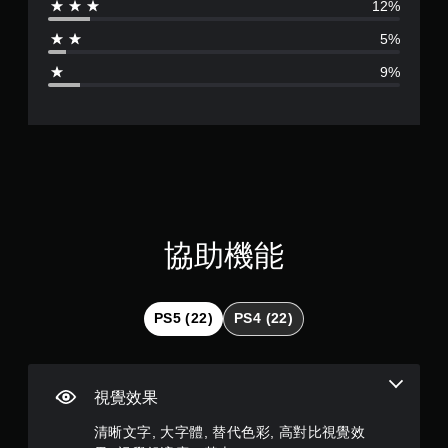
12%
開
為
啟
5%
4
自
9%
適
.
性
扳
1
機
效
1
果
即
顆
可
遊
星
協助機能
玩
（
您
可
滿
以
PS5 (22)
PS4 (22)
在
分
不
開
5
啟
視覺效果
扳
顆
機
清晰文字, 大字體, 替代色彩, 高對比視覺效
自