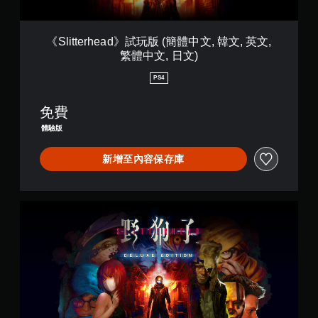
碰
便
d
控
練
》
習
制
視
試
如
《Slitterhead》試玩版 (簡體中文, 韓文, 英文,
項
覺
玩
何
繁體中文, 日文)
即
舒
版
遊
可
適
(
玩
PS4
遊
度
簡
。
玩
體
（
免費
中
基
您
暫
文
本
體驗版
無
停
,
）
需
韓
遊
使
新增至內容保存庫
您
文
戲
用
可
,
觸
您
以
英
碰
可
在
文
控
《
在
遊
,
制
S
遊
玩
繁
項
l
玩
過
體
，
i
過
程
中
即
t
程
中
文
可
t
或
，
,
遊
e
動
不
日
玩
r
畫
使
文
遊
h
播
用
)