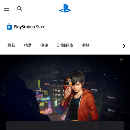
搜
尋
清
音
翻
重
可
晰
量
譯
新
調
文
控
字
對
整
字
制
幕
應
困
（
控
難
選
您
最新
精選
優惠
定期服務
瀏覽
基
制
度
單
可
本
器
（
和
將
抬
單
）
（
基
頭
一
基
本
遊
顯
聲
本
）
戲
示
音
）
中
您
器
的
的
可
您
(
音
翻
以
可
H
量
譯
透
將
U
調
字
過
控
D
低
幕
選
制
)
和
僅
擇
項
文
靜
限
另
變
字
音
於
一
更
的
。
主
個
為
呈
要
預
另
現