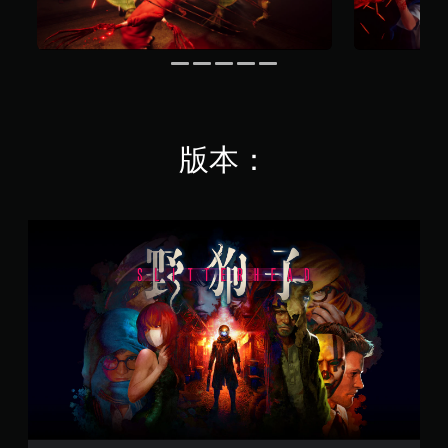
。
桿
遊
靈
戲
敏
速
替
度
度
代
的
。
色
選
彩
項
控
。
您
制
版本：
無
器
須
可
提
依
反
醒
賴
轉
S
顏
您
操
l
色
可
作
i
來
隨
桿
t
遊
時
方
t
玩
查
e
遊
向
看
r
戲
（
遊
h
，
基
戲
e
或
本
的
a
是
控
）
d
可
制
系
(
透
項
統
簡
過