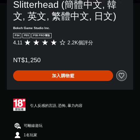
Slitterhead (簡體中文, 韓
故
單
設
一
方
事
聲
的
個
式
文, 英文, 繁體中文, 日文)
和
困
道
預
使
主
難
設
其
您
要
度
的
更
Bokeh Game Studio lnc.
可
角
，
版
輕
以
色
PS4
PS5
PS5 PRO增強
來
面
鬆
設
。
4.11
2.2K個評分
平
減
，
易
定
均
少
系
讀
各
評
遊
統
。
清
喇
NT$1,250
分
戲
也
晰
叭
為
的
提
的
翻
大
4
整
供
聲
譯
加入購物籃
.
字
體
了
音
字
1
挑
體
一
輸
幕
1
戰
些
選
出
顆
。
重
翻
單
，
星
新
譯
和
使
（
配
引人反感的言語, 恐怖, 暴力內容
字
抬
其
遊
滿
置
幕
頭
一
戲
分
的
的
顯
致
速
5
支
呈
示
。
可離線遊玩
度
顆
援
現
器
星
（
。
方
1名玩家
(
）
基