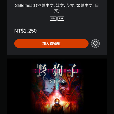
。
提
體
變
Slitterhead (簡體中文, 韓文, 英文, 繁體中文, 日
供
中
更
文)
一
教
文
重
些
,
要
學
PS4
PS5
反
韓
的
提
轉
文
顏
醒
NT$1,250
操
,
色
您
作
英
，
可
桿
文
更
加入購物籃
隨
的
,
輕
時
選
繁
易
查
項
體
地
看
。
中
進
《
遊
文
行
S
玩
,
分
l
無
過
日
辨
i
須
程
文
。
t
動
的
)
t
教
態
e
高
學
控
r
對
資
制
h
訊
比
項
e
。
視
即
a
覺
可
d