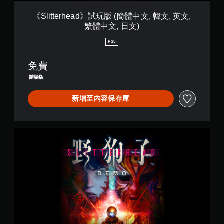
效
練
》
遊
果
習
試
玩
《Slitterhead》試玩版 (簡體中文, 韓文, 英文,
玩
模
在
繁體中文, 日文)
您
版
式
環
無
(
境
PS5
需
您
簡
中
使
可
體
更
用
在
免費
中
容
動
遊
文
易
體驗版
態
戲
,
看
控
中
韓
到
新增至內容保存庫
制
存
文
角
項
取
,
色
即
一
英
、
可
個
文
敵
《
遊
不
,
人
S
玩
記
繁
、
l
遊
錄
體
項
i
戲
結
中
目
t
。
果
文
和
t
的
,
互
e
環
日
無
動
r
境
文
對
須
h
，
)
象
e
觸
以
。
a