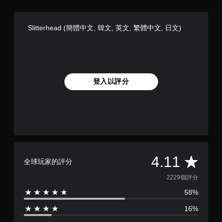
文
啟
)
控
制
Slitterhead (簡體中文, 韓文, 英文, 繁體中文, 日文)
器
震
動
/
觸
覺
登入以評分
回
饋
的
情
況
下
，
遊
平
4.11
玩
全球玩家的評分
遊
均
戲
2229個評分
。
58%
評
16%
無
分
須