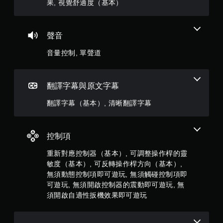
果, 視覺舒適度（基本）
星
適
應
阻
）
力
聲音
的
，
情
音量控制, 單聲道
況
共
下
，
2
翻譯字幕與原文字幕
遊
玩
2
翻譯字幕（基本）, 清晰翻譯字幕
遊
戲
2
。
9
控制項
重新對應控制器（基本）, 可調整操作桿的靈
則
敏度（基本）, 可反轉操作桿方向（基本）,
評
無須動態控制項即可遊玩, 無須觸碰控制項即
可遊玩, 無須開啟控制器的震動即可遊玩, 無
分
須開啟自適性扳機效果即可遊玩