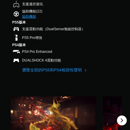
式
H
，
支援遙控遊玩
本
使
U
可
共
其
）
協助機能(22)
D
調
2
更
協助機能
)
您
整
.
輕
PS5版本
文
可
2
操
鬆
字
以
支援震動功能（DualSense無線控制器）
K
作
易
會
在
則
桿
讀
PS5 Pro增強
使
有
評
。
的
用
限
PS4版本
分
靈
較
的
PS4 Pro Enhanced
大
敏
時
的
度
間
DUALSHOCK 4震動功能
字
（
內
體
瀏覽全部的PS5和PS4相容性聲明
或
基
來
僅
本
顯
在
）
示
執
，
系
行
使
統
特
其
提
定
更
供
動
輕
一
作
鬆
些
時
易
操
減
讀
作
慢