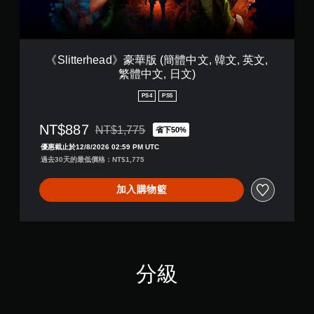
戲
e
放
可
。
a
期
能
d
間
導
》
，
致
無
豪
隨
《Slitterhead》豪華版 (簡體中文, 韓文, 英文,
視
須
華
時
覺
繁體中文, 日文)
開
版
暫
不
啟
(
停
PS4
PS5
適
控
簡
遊
的
體
制
戲
攝
NT$887
NT$1,775
中
省下50%
器
（
影
折扣前原價為NT$1,775
文
僅
的
優惠截止於12/8/2026 02:59 PM UTC
機
,
限
過去30天的最低價格：NT$1,775
動
震
韓
離
作
動
文
線
和
即
加入購物籃
,
遊
效
可
英
玩
果
遊
文
）
來
玩
,
。
游
繁
玩
您
體
遊
可
分級
中
戲
以
文
。
在
,
不
日
開