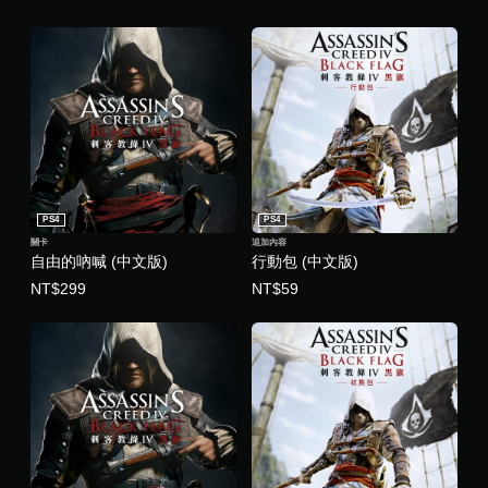
(
中
文
版
)
PS4
PS4
關卡
追加內容
自由的吶喊 (中文版)
行動包 (中文版)
NT$299
NT$59