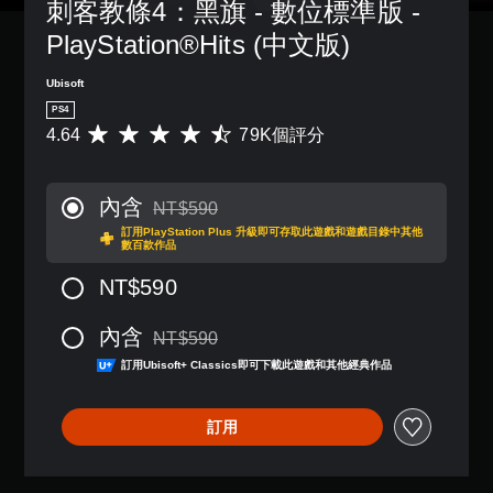
刺客教條4：黑旗 - 數位標準版 - 
PlayStation®Hits (中文版)
Ubisoft
PS4
4.64
79K個評分
平
均
評
分
內含
NT$590
為
折扣前原價為NT$590
訂用PlayStation Plus 升級即可存取此遊戲和遊戲目錄中其他
4
數百款作品
.
6
NT$590
4
顆
內含
星
NT$590
折扣前原價為NT$590
（
訂用Ubisoft+ Classics即可下載此遊戲和其他經典作品
滿
分
5
訂用
顆
星
）
，