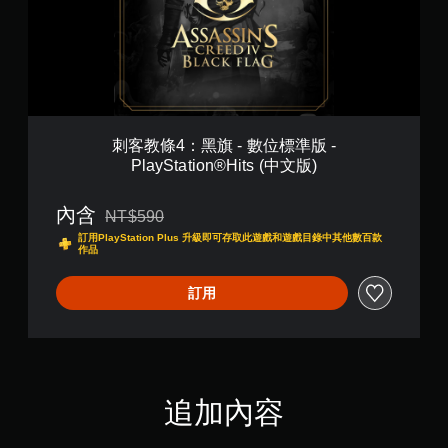
(
黑
英
旗
文
-
)
數
位
標
準
版
刺客教條4：黑旗 - 數位標準版 -
-
PlayStation®Hits (中文版)
P
l
a
內含
NT$590
折扣前原價為NT$590
y
訂用PlayStation Plus 升級即可存取此遊戲和遊戲目錄中其他數百款
S
作品
t
a
訂用
t
i
o
n
®
H
追加內容
i
t
s