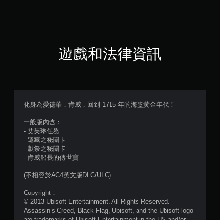
4
顆
星
遊戲和法律資訊
（
滿
分
化身為愛德華．肯威，回到 1715 年的海盜黃金年代！
5
一般版內含：
- 艾芙琳任務
顆
- 隱藏之秘關卡
- 獻祭之秘關卡
星
- 肯威船長的傳世寶
）
(不相容於AC4英文版DLC/ULC)
，
Copyright：
© 2013 Ubisoft Entertainment. All Rights Reserved.
共
Assassin’s Creed, Black Flag, Ubisoft, and the Ubisoft logo
are trademarks of Ubisoft Entertainment in the US and/or