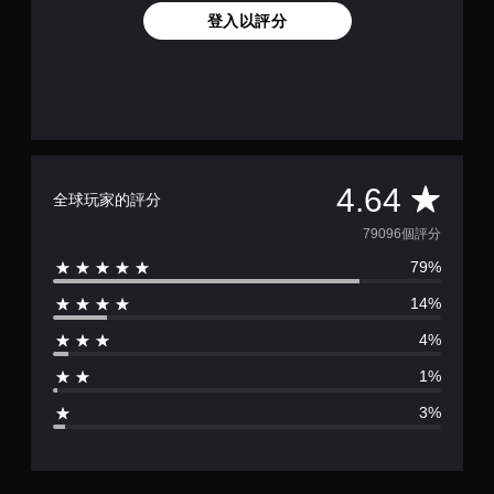
登入以評分
平
4.64
全球玩家的評分
均
79096個評分
79%
評
14%
分
4%
為
1%
4
3%
.
6