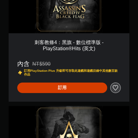
黑
旗
-
數
位
標
準
版
刺客教條4：黑旗 - 數位標準版 -
-
PlayStation®Hits (英文)
P
l
a
內含
NT$590
折扣前原價為NT$590
y
訂用PlayStation Plus 升級即可存取此遊戲和遊戲目錄中其他數百款
S
作品
t
a
訂用
t
i
o
n
刺
®
客
H
教
i
條
t
4
s
：