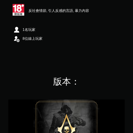
共
7
反社會情節, 引人反感的言語, 暴力內容
9
K
則
1名玩家
評
分
8位線上玩家
版本：
刺
客
教
條
4
：