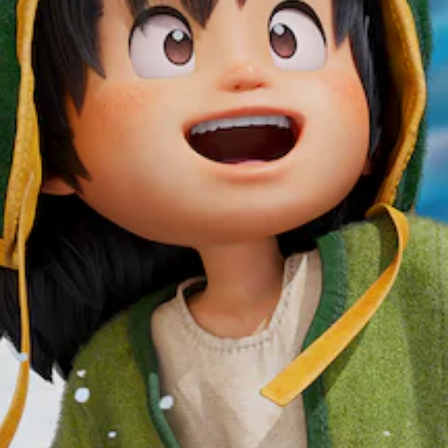
提
戲
度
援
供
。
（
。
遊
基
玩
本
可
過
）
程
調
中
整
您
重
可
操
要
以
作
聲
在
桿
音
有
的
的
限
原
靈
的
文
敏
時
字
度
間
幕
內
（
。
或
基
僅
本
在
）
執
行
系
特
統
定
提