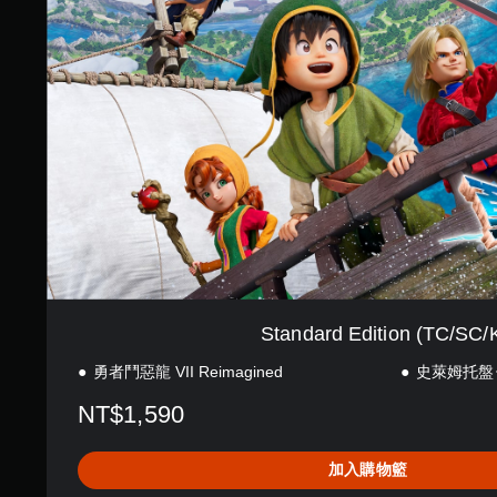
d
a
r
d
E
d
i
t
i
o
n
(
T
C
/
S
Standard Edition (TC/SC/
C
/
勇者鬥惡龍 VII Reimagined
史萊姆托盤
K
R
NT$1,590
)
加入購物籃