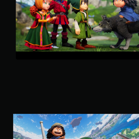
則
評
分
S
t
a
n