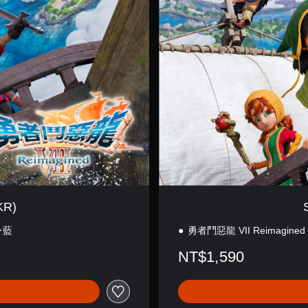
d
a
r
d
E
d
i
t
i
o
n
(
E
N
/
J
KR)
P
)
･藍
勇者鬥惡龍 VII Reimagined
NT$1,590