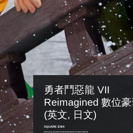
建
（
立
基
保
本
存
）
點
，
系
以
統
回
提
到
供
上
一
次
些
離
反
開
轉
的
操
遊
作
勇者鬥惡龍 VII 
戲
桿
畫
的
面
選
Reimagined 數位
。
項
。
(英文, 日文)
SQUARE ENIX