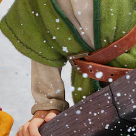
動
供
作
一
時
些
減
操
慢
作
遊
桿
戲
靈
速
敏
度
度
。
的
選
項
手
。
動
保
可
存
反
資
轉
料
操
您
作
可
桿
以
方
手
向
動