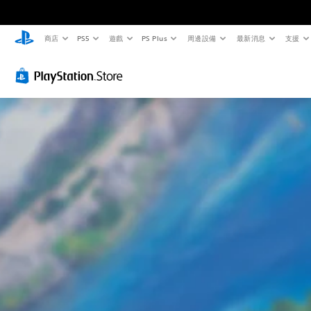
商店
PS5
遊戲
PS Plus
周邊設備
最新消息
支援
視
音
翻
重
可
覺
量
譯
新
調
舒
控
字
對
整
適
制
幕
應
困
度
（
控
難
您
（
基
制
度
可
基
將
本
器
（
單
本
）
（
基
一
）
基
本
遊
聲
本
）
戲
您
音
中
）
可
您
的
的
以
可
音
您
翻
在
以
量
可
譯
遊
透
調
將
字
玩
過
低
控
幕
過
選
和
制
僅
程
擇
靜
項
限
中
另
音
變
於
，
一
。
更
主