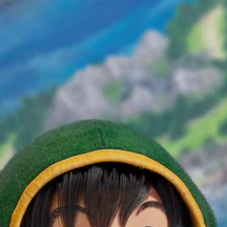
不
個
為
要
使
預
另
故
用
設
一
事
可
的
個
和
能
困
預
主
導
難
設
要
致
度
的
角
視
，
版
色
覺
來
面
。
不
減
，
適
少
系
的
遊
原
統
攝
戲
也
文
影
的
提
字
機
整
供
幕
動
體
了
（
作
挑
一
和
基
戰
些
效
。
本
重
果
新
）
來
配
遊
遊
游
置
戲
戲
玩
的
僅
速
遊
支