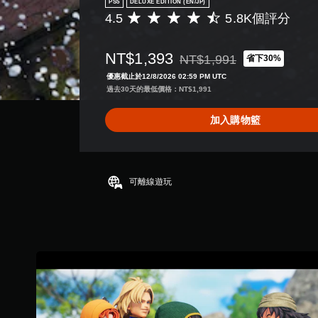
PS5
DELUXE EDITION (EN/JP)
4.5
5.8K個評分
平
均
評
NT$1,393
NT$1,991
省下30%
分
折扣前原價為NT$1,991
為
優惠截止於12/8/2026 02:59 PM UTC
4
過去30天的最低價格：NT$1,991
.
5
加入購物籃
顆
星
（
滿
分
可離線遊玩
5
顆
星
）
，
共
5
.
8
K