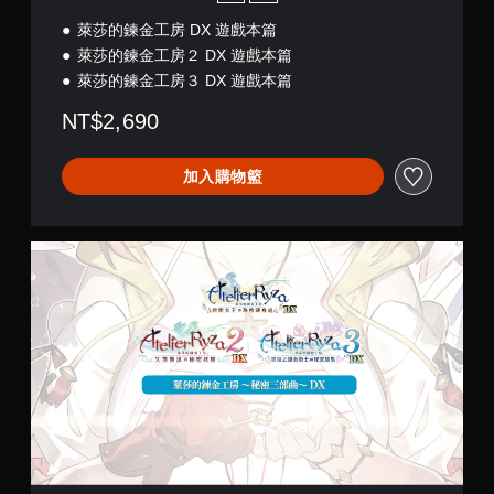
震
(
動
萊莎的鍊金工房 DX 遊戲本篇
英
即
文
萊莎的鍊金工房２ DX 遊戲本篇
)
可
萊莎的鍊金工房３ DX 遊戲本篇
遊
玩
NT$2,690
您
可
加入購物籃
以
在
不
開
萊
啟
莎
控
的
制
鍊
器
金
震
工
動
房
/
～
觸
秘
覺
密
回
三
饋
部
的
曲