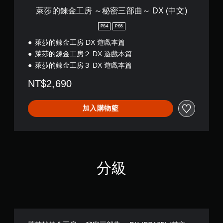
情
～
萊莎的鍊金工房 ～秘密三部曲～ DX (中文)
況
D
下
X
PS4
PS5
，
(
遊
萊莎的鍊金工房 DX 遊戲本篇
中
玩
文
萊莎的鍊金工房２ DX 遊戲本篇
遊
)
萊莎的鍊金工房３ DX 遊戲本篇
戲
。
NT$2,690
無
加入購物籃
須
開
啟
自
適
性
分級
扳
機
效
果
即
可