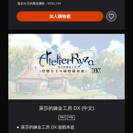
即
。
過去30天的最低價格：NT$1,190
可
遊
加入購物籃
玩
遊
戲
。
萊
莎
的
無
鍊
須
金
觸
工
碰
房
控
D
制
X
項
(
中
即
文
可
)
遊
萊莎的鍊金工房 DX (中文)
玩
您
PS4
PS5
無
需
萊莎的鍊金工房 DX 遊戲本篇
使