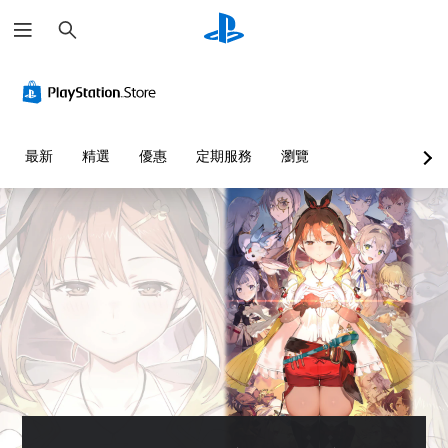
搜
尋
音
翻
可
可
量
譯
反
調
控
字
轉
整
制
幕
操
困
（
作
難
您
最新
精選
優惠
定期服務
瀏覽
基
桿
度
可
本
方
（
將
單
）
向
基
一
（
本
遊
聲
基
）
戲
音
本
中
您
的
的
）
可
音
翻
以
系
量
譯
透
統
調
字
過
提
低
幕
選
供
和
僅
擇
一
靜
限
另
些
音
於
一
反
。
主
個
轉
要
預
操