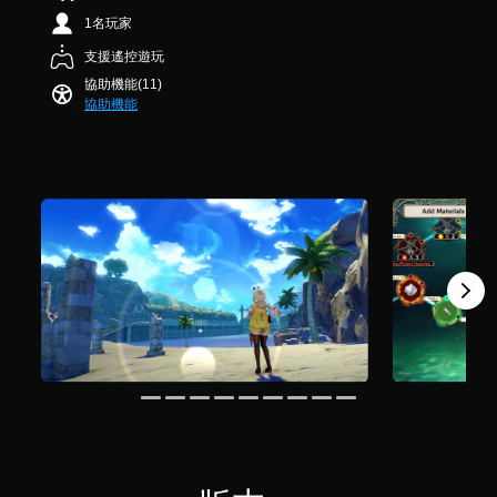
可
快
星
隨
1名玩家
速
）
時
或
，
支援遙控遊玩
查
在
共
看
時
協助機能(11)
3
遊
間
協助機能
0
玩
限
3
過
制
則
程
內
評
的
按
分
教
下
學
按
資
鈕
訊
，
。
即
可
遊
暫
玩
停
遊
遊
戲
戲
和
前
您
往
可
選
在
單
遊