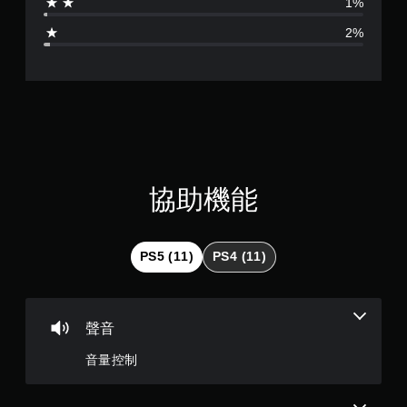
1%
戲
4
。
2%
.
8
3
顆
星
協助機能
（
滿
PS5 (11)
PS4 (11)
分
5
聲音
顆
音量控制
星