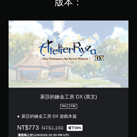
版本：
。
玩
過
程
無
或
須
萊
動
動
莎
畫
的
態
播
鍊
控
放
金
制
期
工
項
間
房
，
即
D
隨
可
X
時
遊
(
暫
玩
英
停
文
您
遊
)
無
戲
需
（
萊莎的鍊金工房 DX (英文)
使
僅
用
PS4
PS5
限
動
離
萊莎的鍊金工房 DX 遊戲本篇
態
線
控
遊
NT$773
NT$1,190
省下35%
制
玩
折扣前原價為NT$1,190
項
）
優惠截止於12/8/2026 02:59 PM UTC