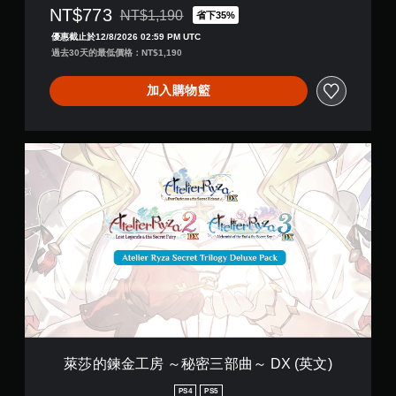
NT$773
用
NT$1,190
省下35%
折扣前原價為NT$1,190
觸
優惠截止於12/8/2026 02:59 PM UTC
碰
過去30天的最低價格：NT$1,190
控
制
加入購物籃
項
，
即
可
萊
遊
莎
玩
的
遊
鍊
戲
金
。
工
房
無
～
須
秘
密
開
三
啟
部
控
曲
制
～
萊莎的鍊金工房 ～秘密三部曲～ DX (英文)
器
D
的
X
PS4
PS5