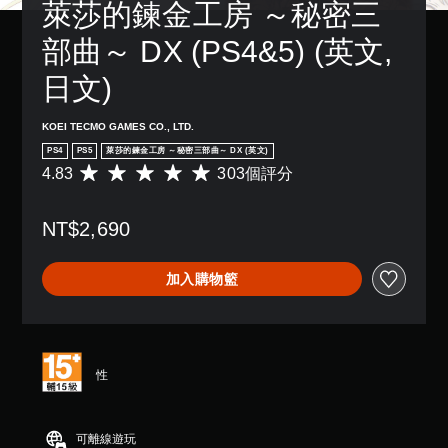
萊莎的鍊金工房 ～秘密三
故
設
作
事
的
桿
部曲～ DX (PS4&5) (英文, 
和
困
的
主
難
選
日文)
要
度
項
角
，
。
色
來
KOEI TECMO GAMES CO., LTD.
。
減
無
PS4
PS5
萊莎的鍊金工房 ～秘密三部曲～ DX (英文)
少
須
4.83
303個評分
遊
平
快
戲
均
的
評
速
NT$2,690
整
分
按
體
為
下
挑
4
按
加入購物籃
戰
.
鈕
。
8
即
3
可
顆
教
遊
星
學
玩
（
性
提
滿
您
醒
分
無
5
您
需
可離線遊玩
顆