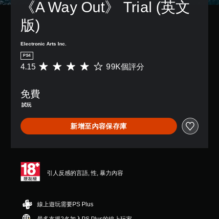
《A Way Out》 Trial (英文
版)
Electronic Arts Inc.
PS4
4.15
99K個評分
平
均
評
免費
分
為
試玩
4
.
新增至內容保存庫
1
5
顆
星
（
滿
引人反感的言語, 性, 暴力內容
分
5
顆
線上遊玩需要PS Plus
星
）