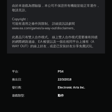
9
由於本遊戲為體驗版，本公司不保證所有機能皆能正常運作，
敬請見諒。
9
Copyright：
9
可能有適用之條件與限制。 詳細資訊請參閱
www.ea.com/games/a-way-out/disclaimers。
3
此產品只有雙人合作模式。 線上雙人合作模式需要擁有持續
的網際網路連線、EA 帳號以及一個在相同平台上擁有《A
2
WAY OUT》的線上好友，或是已安裝好友分享免費試玩。
則
評
分
平台:
PS4
推出日:
22/3/2018
發行商:
Electronic Arts Inc.
遊戲類型:
動作