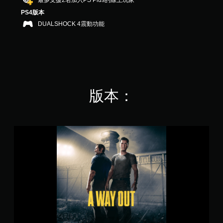
最多支援2名加入PS Plus的線上玩家
，
PS4版本
共
DUALSHOCK 4震動功能
9
9
K
則
評
分
版本：
《
A
W
a
y
O
u
t
》
T
r