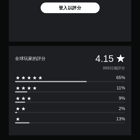
登入以評分
平
4.15
全球玩家的評分
均
99932個評分
65%
評
11%
分
9%
為
2%
4
13%
.
1