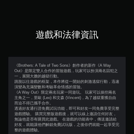
5
顆
星
遊戲和法律資訊
（
滿
分
《Brothers: A Tale of Two Sons》創作者的新作《A Way
Out》是限定雙人合作的冒險遊戲，玩家可以扮演兩名囚犯之
5
一，展開大膽的越獄行動。
跳脫以往遊戲的框架，本作將從一開始的刺激逃獄行動，迅速
顆
演變為充滿變數和考驗革命情感的冒險。
《A Way Out》限定兩名玩家一同遊玩。 玩家可以操控兩名
星
主角之一，里歐 (Leo) 和文森 (Vincent)，為了越獄重獲自由
而迫不得已攜手合作。
）
透過好友通行證免費試玩功能，即可和好友一同免費享受完整
遊戲體驗。 購買完整版遊戲後，就可以線上邀請任何好友，
，
無論他是否有購買此遊戲。 在遊戲的功能表中，傳送邀請給
好友，就能讓他們解鎖免費試玩版，之後你們就能一起享受完
共
整的遊戲體驗。