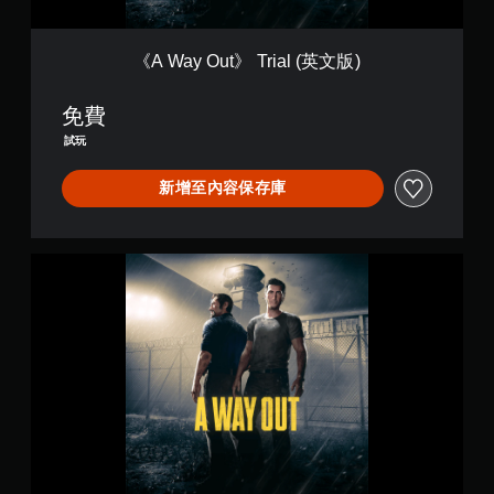
i
a
l
《A Way Out》 Trial (英文版)
(
英
免費
文
版
試玩
)
新增至內容保存庫
《
A
W
a
y
O
u
t
》
(
英
文