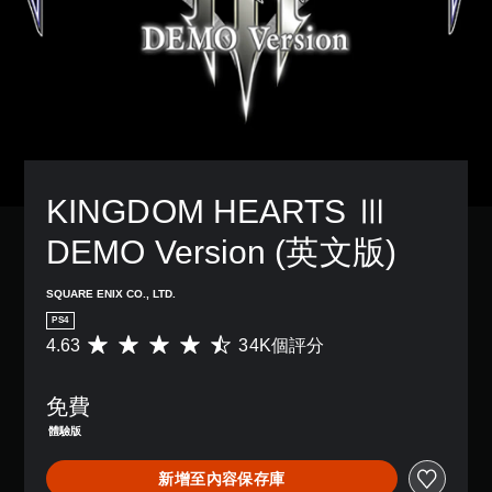
KINGDOM HEARTS Ⅲ 
DEMO Version (英文版)
SQUARE ENIX CO., LTD.
PS4
4.63
34K個評分
平
均
評
免費
分
為
體驗版
4
.
新增至內容保存庫
6