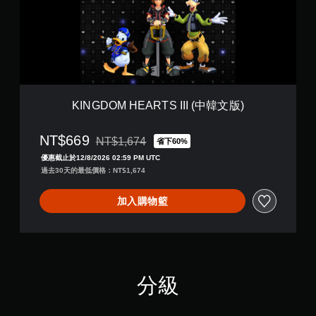
M
H
E
A
R
T
S
I
KINGDOM HEARTS III (中韓文版)
I
I
NT$669
(
NT$1,674
省下60%
折扣前原價為NT$1,674
中
優惠截止於12/8/2026 02:59 PM UTC
韓
過去30天的最低價格：NT$1,674
文
版
加入購物籃
)
分級