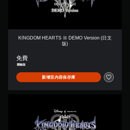
H
E
A
R
T
S
Ⅲ
KINGDOM HEARTS Ⅲ DEMO Version (日文
D
版)
E
M
O
免費
V
體驗版
e
r
新增至內容保存庫
s
i
o
n
K
(
I
日
N
文
G
版
D
)
O
M