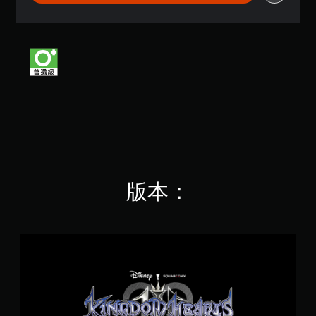
3
顆
星
（
滿
分
5
顆
星
）
，
共
3
4
版本：
K
則
評
分
K
I
N
G
D
O