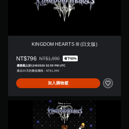
O
M
H
E
A
R
T
S
I
KINGDOM HEARTS III (日文版)
I
I
NT$796
(
NT$1,990
省下60%
折扣前原價為NT$1,990
日
優惠截止於12/8/2026 02:59 PM UTC
文
過去30天的最低價格：NT$1,990
版
)
加入購物籃
K
I
N
G
D
O