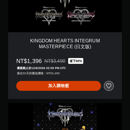
M
文
H
)
E
A
R
T
S
I
KINGDOM HEARTS INTEGRUM
N
MASTERPIECE (日文版)
T
E
G
NT$1,396
NT$3,490
省下60%
折扣前原價為NT$3,490
R
優惠截止於12/8/2026 02:59 PM UTC
U
過去30天的最低價格：NT$3,490
M
M
A
加入購物籃
S
T
E
K
R
I
P
N
I
G
E
D
C