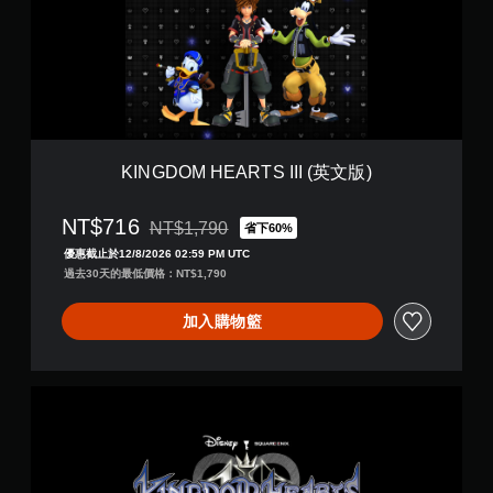
O
E
M
(
H
日
E
文
A
版
R
)
T
S
I
KINGDOM HEARTS III (英文版)
I
I
NT$716
(
NT$1,790
省下60%
折扣前原價為NT$1,790
英
優惠截止於12/8/2026 02:59 PM UTC
文
過去30天的最低價格：NT$1,790
版
)
加入購物籃
K
I
N
G
D