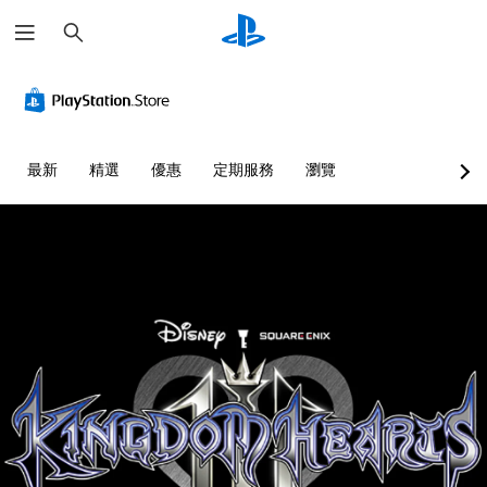
搜
尋
最新
精選
優惠
定期服務
瀏覽