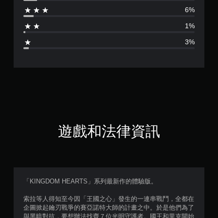
分
6%
為
1%
4
3%
.
6
3
顆
星
遊戲和法律資訊
（
滿
分
「KINGDOM HEARTS」系列最新作的體驗版。
5
索拉等人得知至今因「王國之心」發生的一連串戰鬥，全都在
企圖掀起鑰刃戰爭的賽亞諾特大師的計畫之中。於是他們為了
顆
與黑暗對抗，要想辦法找齊７位光明守護者。國王和里克開始