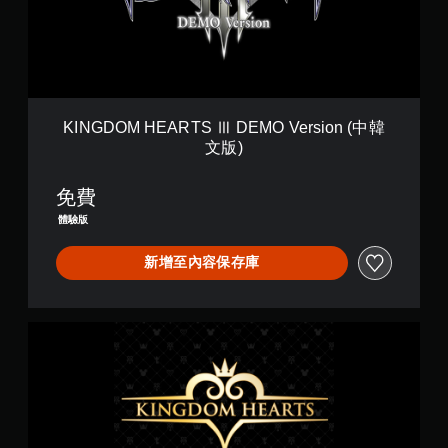
H
E
A
R
T
S
Ⅲ
KINGDOM HEARTS Ⅲ DEMO Version (中韓
D
文版)
E
M
O
免費
V
體驗版
e
r
新增至內容保存庫
s
i
o
n
K
(
I
中
N
韓
G
文
D
版
O
)
M