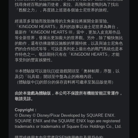
找尋身經百戰的鑰刃使者，索拉、高飛和唐老鴨則為了找出
星
「甦醒之力」，再度踏上巡迴各個迪士尼世界的旅程。
）
經過眾多冒險而脫胎換骨的主角索拉將展開全新冒險。
「KINGDOM HEARTS」系列的故事以迪士尼世界為舞台，
，
最新作「KINGDOM HEARTS III」當中，更加入皮克斯作品
等全新世界，發展出更加龐大的世界觀。另外，除了暢快無比
共
的動作，還有彷彿遊樂設施般的華麗特效，以及與迪士尼角色
們的合作招式等等，可說是系列史上最出色的戰鬥系統也是本
3
作特色之一。敬請期待只有在「KINGDOM HEARTS」才能
享受到的豐富娛樂性。
4
※本體驗版可以遊玩(1)從遊戲開頭至「奧林帕斯」序盤，以
3
及(2)「玩具箱」開頭至中盤為止的兩種內容。
（體驗版中(1)的部分的保存資料將可繼承至製品版使用）
8
由於本遊戲為體驗版，本公司不保證所有機能皆能正常運作，
敬請見諒。
8
Copyright：
則
© Disney © Disney/Pixar Developed by SQUARE ENIX.
SQUARE ENIX and the SQUARE ENIX logo are registered
評
trademarks or trademarks of Square Enix Holdings Co., Ltd.
分
購買或使用本內容需遵守SEN使用條款及用戶合約。