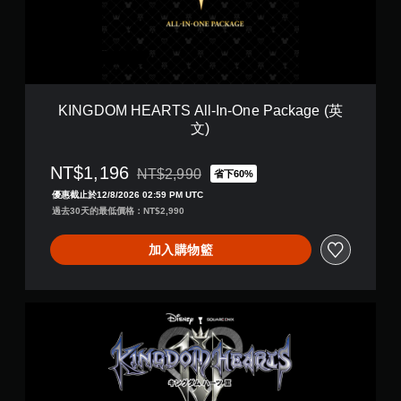
H
E
A
R
T
S
A
KINGDOM HEARTS All-In-One Package (英
l
文)
l
-
I
NT$1,196
NT$2,990
省下60%
折扣前原價為NT$2,990
n
優惠截止於12/8/2026 02:59 PM UTC
-
過去30天的最低價格：NT$2,990
O
n
e
加入購物籃
P
a
c
K
k
I
a
N
g
G
e
D
(
O
英