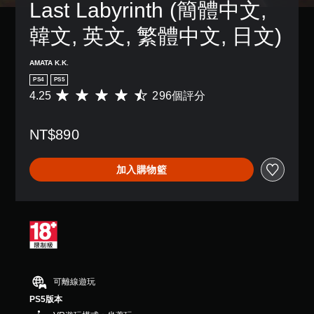
Last Labyrinth (簡體中文, 
韓文, 英文, 繁體中文, 日文)
AMATA K.K.
PS4
PS5
4.25
296個評分
平
均
評
NT$890
分
為
4
加入購物籃
.
2
5
顆
星
（
滿
分
5
可離線遊玩
顆
星
PS5版本
）