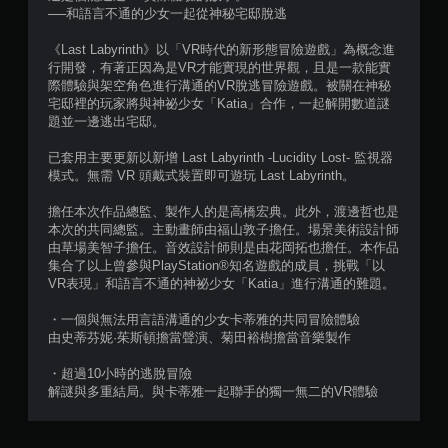
──和語言不通的少女一起從神秘宅邸脫逃
共
《Last Labyrinth》以「VR時代的新形態冒險遊戲」為概念進
2
行開發，有著正因為是VR才能實現的世界觀，且是一款能實
際體驗與架空角色進行溝通的VR脫逃冒險遊戲。被關在神秘
9
宅邸裡的玩家將與神祕少女「Katia」合作，一起解開數道謎
題並一邊逃出宅邸。
6
已套用主要更新以新增 Last Labyrinth -Lucidity Lost- 監視器
模式。無需 VR 頭戴式裝置即可遊玩 Last Labyrinth。
則
擔任本次作品總監、製作人的是高橋宏典。此外，渡邊哲也是
評
本次的共同總監。主動畫師由福山敦子擔任。場景美術設計師
由草場美智子擔任。音效設計師則是由花岡拓也擔任。本作品
分
集合了以上曾參與PlayStation®知名遊戲的成員，挑戰「以
VR表現」和語言不通的神祕少女「Katia」進行溝通的難題。
・一個與無法用言語溝通的少女卡蒂雅的共同冒險體驗
由史蒂芬妮·茱斯頓擔當聲演、菊田裕樹擔當音樂製作
・超過10小時的逃脫冒險
解謎與多重結局。與卡蒂雅一起聯手的獨一無二的VR體驗