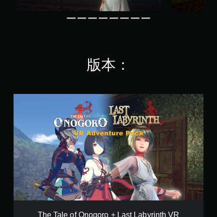
版本：
T
h
e
T
a
l
e
o
f
O
n
o
g
o
The Tale of Onogoro + Last Labyrinth VR