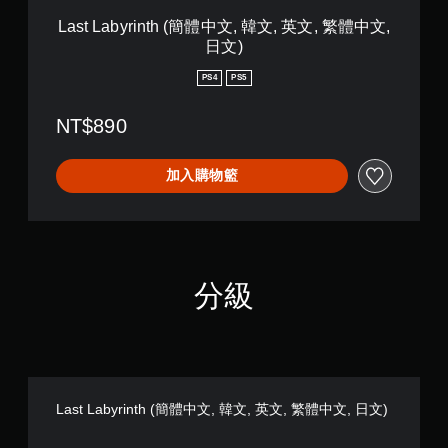
h
r
(
Last Labyrinth (簡體中文, 韓文, 英文, 繁體中文,
e
簡
P
日文)
體
a
中
c
PS4
PS5
文
k
,
(
NT$890
韓
簡
文
體
,
中
加入購物籃
英
文
文
,
,
韓
繁
文
體
,
中
英
分級
文
文
,
,
日
繁
文
體
)
中
文
,
Last Labyrinth (簡體中文, 韓文, 英文, 繁體中文, 日文)
日
文