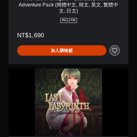
r
Adventure Pack (簡體中文, 韓文, 英文, 繁體中
o
文, 日文)
+
L
PS4
PS5
a
s
NT$1,690
t
L
a
加入購物籃
b
y
r
i
L
n
a
t
s
h
t
V
L
R
a
A
b
d
y
v
r
e
i
n
n
t
t
u