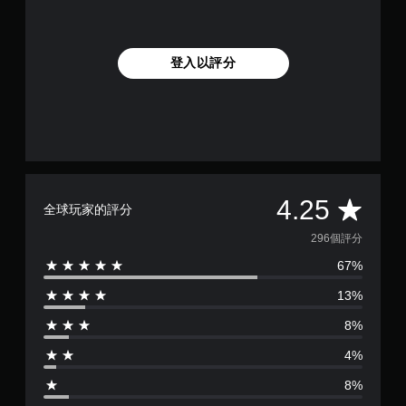
)
登入以評分
平
4.25
全球玩家的評分
均
296個評分
67%
評
13%
分
8%
為
4%
4
8%