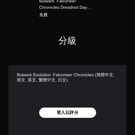
Bulwark: Falconeer
遊
離
戲
Chronicles Dreadnot Day
線
和
One DLC (中日英韓文版)
遊
免費
前
玩
往
）
選
。
單
分級
。
無
須
同
時
Bulwark Evolution: Falconeer Chronicles (簡體中文,
按
韓文, 英文, 繁體中文, 日文)
壓
即
可
遊
玩
登入以評分
您
無
需
同