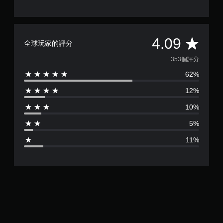
時
按
下
或
平
按
4.09
全球玩家的評分
住
均
多
353個評分
個
62%
按
評
鈕
12%
，
分
即
10%
可
為
遊
5%
玩
4
遊
11%
戲
.
和
前
0
往
選
9
單
。
顆