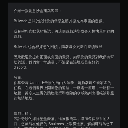
控
制
介紹一款創意沙盒建築遊戲：
項
，
Bulwark 是關於設計您的堡壘並將其擴充為帝國的遊戲。
即
可
我希望您喜歡我的嘗試，將這個遊戲演變成令人愉快且新鮮的
遊
遊戲。
玩
遊
Bulwark 也會根據您的回饋，隨著每次更新而持續發展。
戲
。
因此歡迎您提出正面或負面的意見。如果您的意見對我們有幫
助的話，我們會非常感激，不論是在論壇或是友好的
discord。
無
須
故事:
開
你掌管著 Ursee 上最後的自由人餘孽，肩負著建立新家園的
啟
任務。在這個世界上開闢您的道路，一座塔一座塔，一堵牆一
控
堵牆，從令人生畏的懸崖峭壁和危險的水域雕刻出拒絕被馴服
制
的無情地貌。
器
的
遊戲目標：
震
設計奇妙的海洋堡壘聚落。進展很簡單，增加各個派系的人
動
口，您就能在他們的 Soultrees 上取得進展。解鎖可能為您工
即