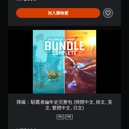
一
提
c
個
供
o
不
加入購物籃
一
n
記
些
e
錄
反
e
結
轉
r
果
障
操
C
的
礙
作
h
環
：
桿
r
境
馴
的
o
，
鷹
選
n
以
者
項
i
便
編
。
c
練
年
l
習
史
e
如
完
無
s
何
整
須
(
遊
包
快
簡
玩
(
速
體
。
簡
障礙：馴鷹者編年史完整包 (簡體中文, 韓文, 英
按
中
體
文, 繁體中文, 日文)
文
下
中
暫
,
按
文
PS4
PS5
停
韓
鈕
,
文
遊
即
韓
,