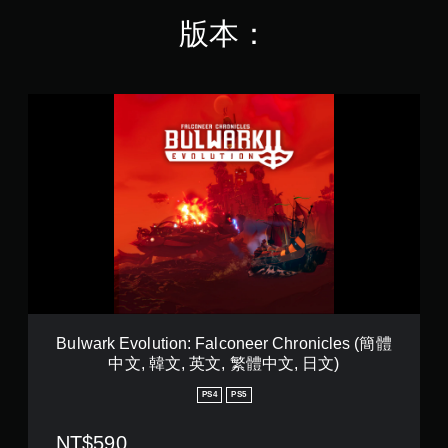
桿
遊
攝
版本：
靈
玩
影
敏
過
機
度
程
動
的
的
作
選
教
B
和
項
學
u
效
。
資
l
果
訊
w
來
。
a
游
可
r
玩
反
k
遊
轉
練
E
戲
操
習
v
。
作
模
o
桿
式
l
方
u
您
t
向
可
i
（
在
Bulwark Evolution: Falconeer Chronicles (簡體
o
基
遊
中文, 韓文, 英文, 繁體中文, 日文)
n
戲
本
:
中
PS4
PS5
）
F
存
系
a
取
NT$590
統
l