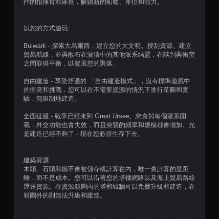
作的指揮官和隊長，解鎖新的船艦、單位和能力。
可
遊
玩
以您的方式遊玩:
您
Bulwark - 探索大烏爾西，建立您的大文明。搜刮資源、建立
可
貿易航線，並與散布在波濤中的其他派系結盟，在談判與衝突
以
之間取得平衡，以發展您的聚落。
在
不
自由建造 - 享受舒適的 「自由建造模式」，沒有標準遊戲中
開
的衝突和挑戰，您可以在不需要資源的情況下進行草圖和實
啟
驗，無限制地建造。
控
制
全面征服 - 戰爭已經來到 Great Ursee。您會與每個派系開
器
戰，外交功能也會失效，而且突襲的頻率和規模都會增加。光
震
是建造已經不夠了 - 現在您必須生存下去。
動
/
觸
建築資源
覺
木頭、石頭和鐵不會被儲存或計算在內，唯一會計算的是距
回
離，而不是成本。您可以沿著您的塔樓網路以及海上貿易路線
饋
運送資源。在資源範圍內的塔和城牆可以免費升級和建造，在
的
範圍外的則無法升級和建造。
情
況
下