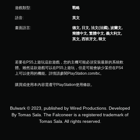
您
可
遊戲類型:
戰略
以
語音:
英文
在
不
畫面語言:
德文, 日文, 法文(法國), 波蘭文,
開
簡體中文, 繁體中文, 義大利文,
啟
英文, 西班牙文, 韓文
扳
機
自
適
若要在PS5上遊玩這款遊戲，您的主機可能必須安裝最新的系統軟
應
體。雖然這款遊戲可以在PS5上遊玩，但是可能會缺少某些在PS4
阻
上可以使用的機能。詳情請參閱PlayStation.com/bc。
力
的
購買或使用本內容需遵守PlayStation使用條款。
情
況
下
，
Bulwark © 2023, published by Wired Productions. Developed
遊
玩
By Tomas Sala. The Falconeer is a registered trademark of
遊
Tomas Sala. All rights reserved.
戲
。