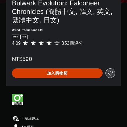
Bulwark Evolution: Falconeer 
故
設
一
大
事
的
個
的
Chronicles (簡體中文, 韓文, 英文, 
和
困
預
字
主
繁體中文, 日文)
難
設
體
要
度
的
來
角
，
版
顯
Wired Productions Ltd
色
來
面
示
PS4
PS5
。
減
，
，
4.09
353個評分
平
少
系
使
均
遊
統
其
大
評
戲
也
更
翻
NT$590
分
的
提
輕
譯
為
整
供
鬆
字
4
體
了
易
加入購物籃
幕
.
挑
一
讀
0
戰
些
。
翻
9
。
重
譯
顆
新
字
視
星
配
幕
控
（
覺
置
會
制
滿
舒
的
使
器
分
適
支
用
5
提
援
度
較
可離線遊玩
顆
醒
。
大
（
星
的