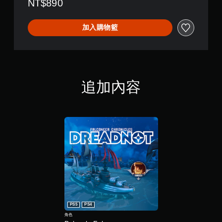
戲
NT$890
文
可
英
,
遊
您
文
英
可
玩
,
加入購物籃
文
在
繁
您
,
遊
體
無
繁
玩
中
需
體
過
文
快
中
程
,
速
文
或
日
或
追加內容
,
動
文
在
日
畫
)
時
文
播
間
)
放
限
期
制
間
內
，
按
隨
下
時
按
暫
鈕
停
，
遊
即
戲
可
（
PS5
PS4
遊
僅
玩
角色
限