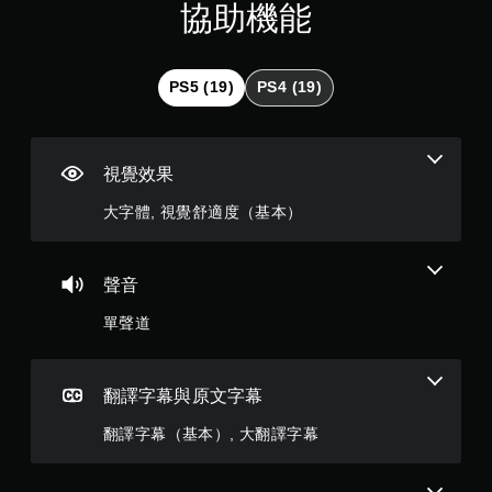
星
無
協助機能
須
（
動
態
滿
PS5 (19)
PS4 (19)
控
制
分
項
即
5
視覺效果
可
遊
顆
大字體, 視覺舒適度（基本）
玩
星
您
無
）
聲音
需
使
單聲道
，
用
動
共
態
控
翻譯字幕與原文字幕
3
制
項
翻譯字幕（基本）, 大翻譯字幕
5
即
可
遊