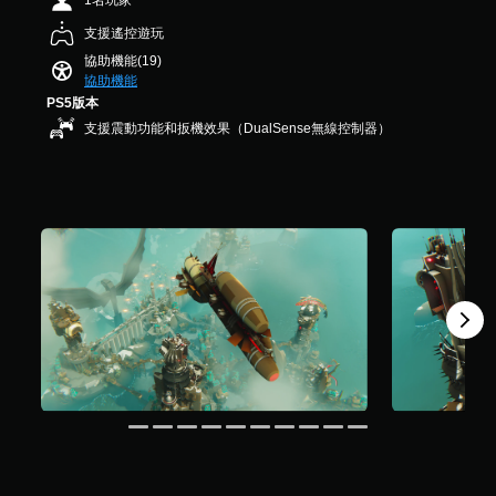
1名玩家
基
您
）
字
可
本
可
，
支援遙控遊玩
體
隨
）
調
共
來
協助機能(19)
時
3
整
您
顯
協助機能
查
5
操
可
示
PS5版本
看
3
以
作
，
遊
支援震動功能和扳機效果（DualSense無線控制器）
則
在
使
桿
戲
評
遊
其
的
的
分
玩
更
靈
控
過
輕
制
敏
程
鬆
項
度
中
易
。
（
，
讀
基
不
。
本
教
使
用
）
學
可
提
系
能
醒
統
導
提
您
致
供
可
視
一
隨
覺
些
時
不
操
查
適
作
看
的