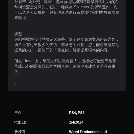
分裂幣 :為外交、建軍、購買新地點和獨特建築提供動力的貨
，
幣與資源是分開的，它以一種稱為 Splinters 的貨幣運作。您
遊
可以透過人口成長、與其他派系進行貿易或從戰鬥中獲得獎勵
玩
來獲得。
遊
戲
。
挑戰：
遊戲挑戰您設計並擴充大堡壘，除了建立資源貿易路線之外，
無
通常只需付出很少的代價。隨著您的成長，您可能會邀請其他
須
派系的人口，從他們的「靈魂樹」解鎖派系獨特的內容。
開
但在 Ursee 上，每個人都討厭每個人，這樣做可能會導致戰
啟
爭或忠心的盟友與您的帝國合併。這個沙盒建造者是有後果
自
的！
適
性
。
扳
機
效
果
即
平台:
PS4, PS5
可
遊
推出日:
2/4/2024
玩
發行商:
Wired Productions Ltd