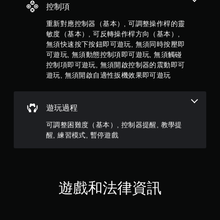
3
玩
控制項
遊
則
重新對應控制器（基本）, 可調整操作桿的靈
戲
。
敏度（基本）, 可反轉操作桿方向（基本）,
評
無須快速按下按鈕即可遊玩, 無須同時按壓即
分
可遊玩, 無須動態控制項即可遊玩, 無須觸碰
無
控制項即可遊玩, 無須開啟控制器的震動即可
須
觸
遊玩, 無須開啟自適性扳機效果即可遊玩
碰
控
制
遊玩過程
項
即
可調整困難度（基本）, 控制器提醒, 教學提
可
醒, 練習模式, 暫停遊戲
遊
玩
您
無
遊戲和法律資訊
需
使
用
觸
碰