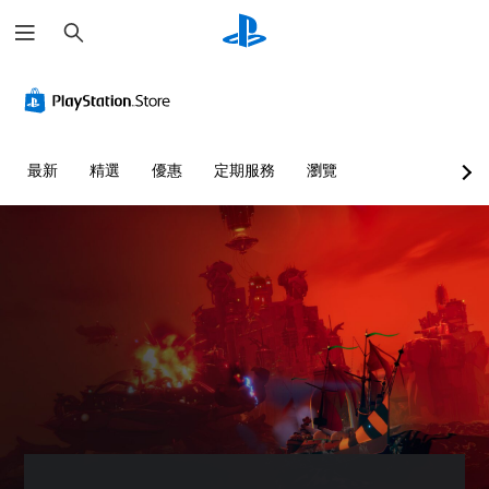
搜
尋
大
單
翻
重
可
字
聲
譯
新
調
體
道
字
對
整
幕
應
困
選
您
（
控
難
單
可
最新
精選
優惠
定期服務
瀏覽
基
制
度
和
以
抬
設
本
器
（
頭
定
）
（
基
顯
各
基
本
遊
示
喇
本
）
戲
器
叭
）
中
您
(
的
的
可
您
H
聲
翻
以
可
U
音
譯
透
將
D
輸
字
過
控
)
出
幕
選
制
文
，
僅
擇
項
字
使
限
另
變
會
其
於
一
更
使
一
主
個
為
用
致
要
預
另
較
。