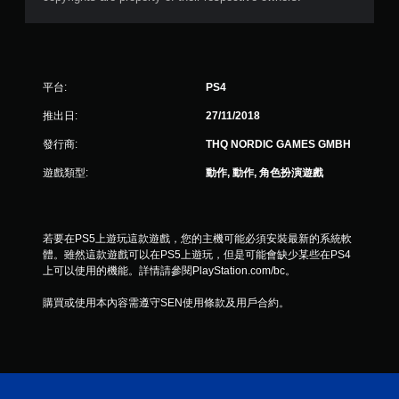
0
6
6
平台:
PS4
2
推出日:
27/11/2018
則
發行商:
THQ NORDIC GAMES GMBH
評
遊戲類型:
動作, 動作, 角色扮演遊戲
分
若要在PS5上遊玩這款遊戲，您的主機可能必須安裝最新的系統軟
體。雖然這款遊戲可以在PS5上遊玩，但是可能會缺少某些在PS4
上可以使用的機能。詳情請參閱PlayStation.com/bc。
購買或使用本內容需遵守SEN使用條款及用戶合約。