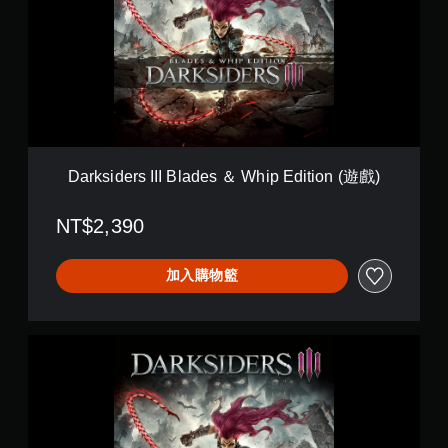
s
d
i
i
d
t
e
i
r
o
s
n
I
(
I
遊
I
戲
B
)
Darksiders III Blades ＆ Whip Edition (遊戲)
l
a
NT$2,390
d
e
s
加入購物籃
＆
W
h
i
D
p
a
E
r
d
k
i
s
t
i
i