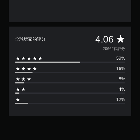
平
4.06
全球玩家的評分
均
20662個評分
59%
評
16%
分
8%
為
4%
4
12%
.
0
6