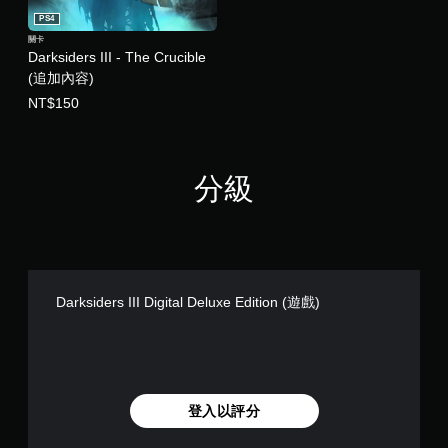
PS4
關卡
Darksiders III - The Crucible
(追加內容)
NT$150
分級
Darksiders III Digital Deluxe Edition (遊戲)
登入以評分