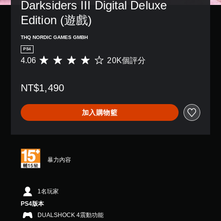
Darksiders III Digital Deluxe 
Edition (遊戲)
THQ NORDIC GAMES GMBH
PS4
4.06
20K個評分
平
均
評
NT$1,490
分
為
4
加入購物籃
.
0
6
顆
星
（
暴力內容
滿
分
5
1名玩家
顆
星
PS4版本
）
DUALSHOCK 4震動功能
，