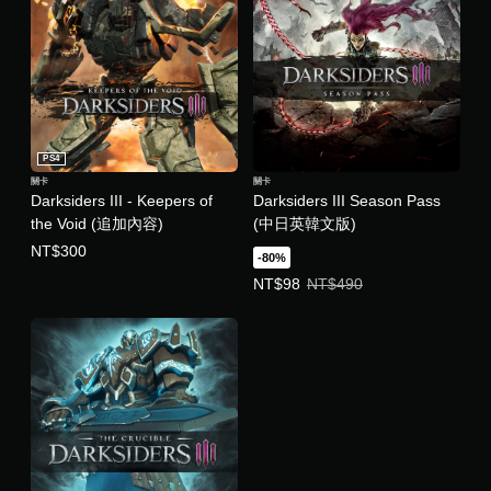
PS4
關卡
關卡
Darksiders III - Keepers of
Darksiders III Season Pass
the Void (追加內容)
(中日英韓文版)
NT$300
-80%
優惠價NT$98。原價NT$490。
NT$98
NT$490