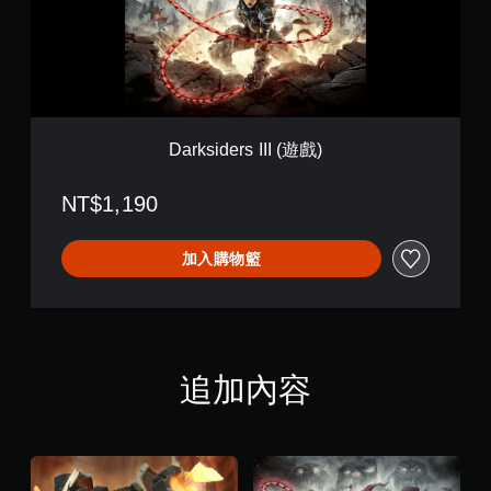
d
o
e
n
r
(
s
遊
I
戲
I
)
I
(
Darksiders III (遊戲)
遊
戲
NT$1,190
)
加入購物籃
追加內容