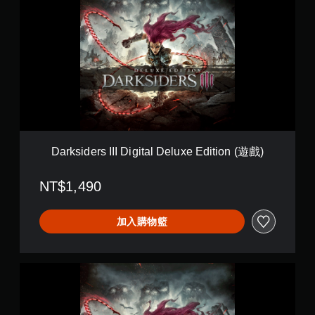
r
k
s
i
d
e
r
s
I
I
I
D
Darksiders III Digital Deluxe Edition (遊戲)
i
g
NT$1,490
i
t
a
加入購物籃
l
D
e
l
D
u
a
x
r
e
k
E