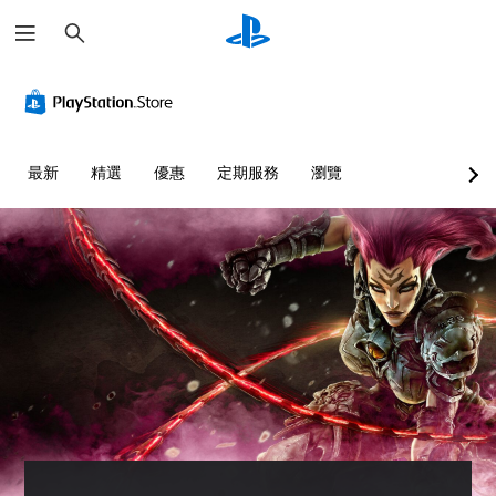
搜
尋
最新
精選
優惠
定期服務
瀏覽