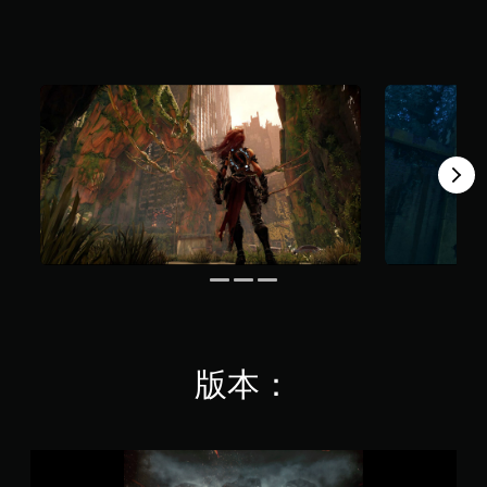
共
2
0
K
則
評
分
版本：
D
a