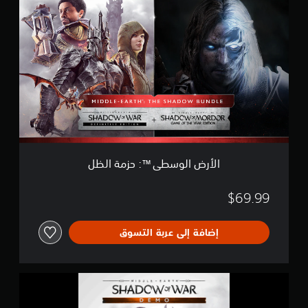
ل
ت
أ
ق
ر
ي
ض
ي
ا
م
ل
ا
و
ت
س
ط
ى
™
:
الأرض الوسطى™‎: حزمة الظل
ح
ز
م
$69.99
ة
ا
إضافة إلى عربة التسوق
ل
ظ
ل
ع
ر
ض