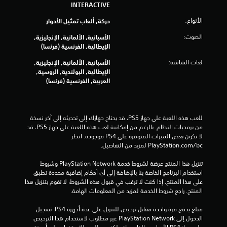
INTERACTIVE
ا
الأنواع:
حركة, ألعاب تمثيل الأدوار
ل
الصوت:
الأسبانية, الألمانية, الإنجليزية,
ي
الإيطالية, الفرنسية (فرنسا)
لغات الشاشة:
الأسبانية, الألمانية, الإنجليزية,
4
الإيطالية, البولندية, الروسية,
العربية, الفرنسية (فرنسا)
0
1
للعب هذه اللعبة على جهاز PS5، قد يحتاج جهازك إلى تحديثه إلى آخر نسخة 
0
من برمجيات النظام. بالرغم من إمكانية لعب هذه اللعبة على جهاز PS5، قد 
لا تكون بعض الميزات المتوفرة على PS4 موجودة. انظر 
7
‎PlayStation.com/bc لمزيد من التفاصيل.
م
تنزيل هذا المنتج عرضة لشروط خدمة PlayStation Network وشروط 
استخدام البرنامج الخاصة بنا بالإضافة إلى أي أحكام إضافية محددة تطبق 
ن
على هذا المنتج. إذا كنت لا ترغب في قبول هذه الشروط، لا تقوم بتنزيل هذا 
المنتج. راجع شروط الخدمة لمزيد من المعلومات الهامة.
ا
مبلغ يدفع مرة واحدة مقابل ترخيص للتنزيل على عدة أجهزة PS4. تسجيل 
ل
الدخول إلى PlayStation Network غير مطلوب لاستخدام هذا الترخيص 