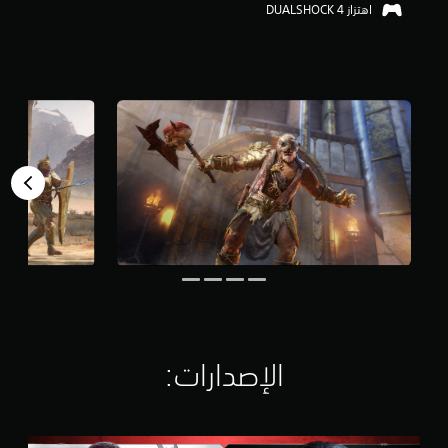
اهتزاز DUALSHOCK 4‏
م
ن
5
ن
ج
و
م
م
ن
إ
ج
م
ا
ل
ي
4
0
أ
ل
الإصدارات:‏
ف
م
ن
ا
ا
ل