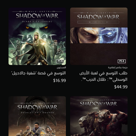
PS4
PS4
حزمة عناصر إضافية
المستوى
طلب التوسع في لعبة الأرض
التوسع في قصة 'شفرة جالادريل'
الوسطى™‎: ظلال الحرب™‎.
$16.99
$44.99