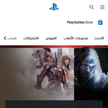
ب
ح
ث
الأحدث
مجموعات الألعاب
العروض
الاشتراكات
استعرض