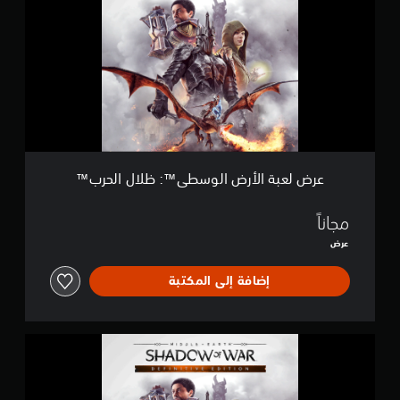
ل
ع
ب
ة
ا
ل
أ
ر
ض
ا
ل
عرض لعبة الأرض الوسطى™: ظلال الحرب™
و
س
ط
مجاناً
ى
عرض
™
:
إضافة إلى المكتبة
ظ
ل
ا
ل
ا
ا
ل
ل
إ
ح
ص
ر