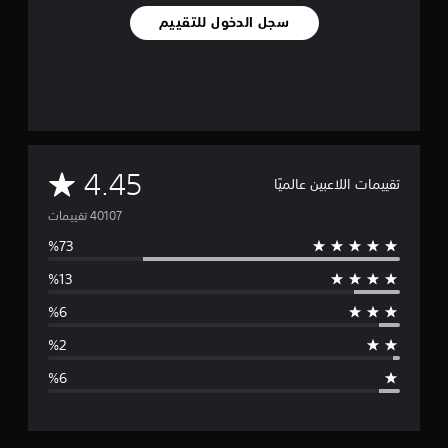
سجل الدخول للتقييم
م
4.45
تقييمات اللاعبين عالميًا
ت
و
س
ط
ا
ل
ت