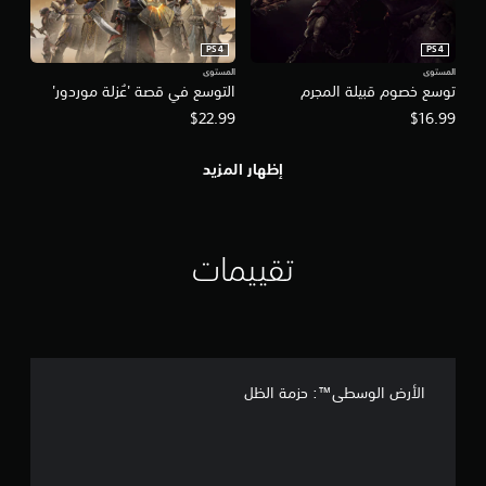
PS4
PS4
المستوى
المستوى
توسع خصوم قبيلة المجرم
التوسع في قصة 'عُزلة موردور'
$22.99
$16.99
إظهار المزيد
تقييمات
الأرض الوسطى™‎: حزمة الظل