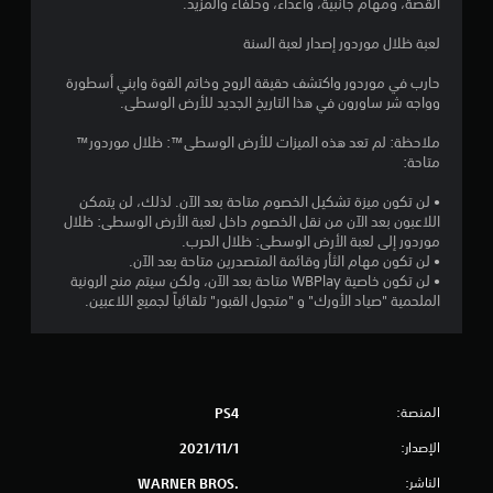
القصة، ومهام جانبية، وأعداء، وحلفاء والمزيد.
م
لعبة ظلال موردور إصدار لعبة السنة
ن
حارب في موردور واكتشف حقيقة الروح وخاتم القوة وابني أسطورة
5
وواجه شر ساورون في هذا التاريخ الجديد للأرض الوسطى.
ن
ملاحظة: لم تعد هذه الميزات للأرض الوسطى™: ظلال موردور™
متاحة:
ج
• لن تكون ميزة تشكيل الخصوم متاحة بعد الآن. لذلك، لن يتمكن
اللاعبون بعد الآن من نقل الخصوم داخل لعبة الأرض الوسطى: ظلال
و
موردور إلى لعبة الأرض الوسطى‎: ظلال الحرب.
• لن تكون مهام الثأر وقائمة المتصدرين متاحة بعد الآن.
م
• لن تكون خاصية WBPlay متاحة بعد الآن، ولكن سيتم منح الرونية
الملحمية "صياد الأورك" و "متجول القبور" تلقائياً لجميع اللاعبين.
م
ن
إ
المنصة:
PS4
ج
الإصدار:
1‏/11‏/2021
م
الناشر:
WARNER BROS.