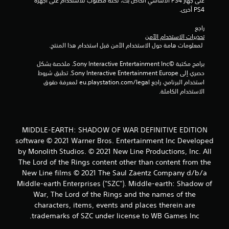
على جهاز PS4 الأساسي الخاص بك، لكنه مطلوب للاستخدام على أجهزة 
ت
PS4 أخرى.
ق
راجع 
تحذيرات الاستخدام الآمن
ي
 لمعلومات هامة حول الاستخدام الآمن قبل استخدام هذا المنتج.
ي
برامج مكتبة ©Sony Interactive Entertainment Inc. ملخصة بشكل 
حصري إلى Sony Interactive Entertainment Europe. تطبق شروط 
م
استخدام البرنامج، راجع eu.playstation.com/legal لمعرفة حقوق 
الاستخدام الكاملة.
ا
ت
MIDDLE-EARTH: SHADOW OF WAR DEFINITIVE EDITION
software © 2021 Warner Bros. Entertainment Inc Developed
by Monolith Studios. © 2021 New Line Productions, Inc. All
The Lord of the Rings content other than content from the
New Line films © 2021 The Saul Zaentz Company d/b/a
Middle-earth Enterprises ("SZC"). Middle-earth: Shadow of
War, The Lord of the Rings and the names of the
characters, items, events and places therein are
trademarks of SZC under license to WB Games Inc.