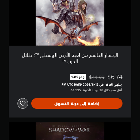
د
ب
ا
™
ر
ا
ل
ح
ا
س
م
م
الإصدار الحاسم من لعبة الأرض الوسطى™‎: ظلال
ن
الحرب™
ل
ع
ب
$6.74
$44.99
وفّر 85%‏
مخصوم من السعر الأصلي البالغ $44.99‏
ة
ينتهي العرض في 12‏/8‏/2026 10:59 PM UTC‏
ا
أقل سعر خلال 30 يومًا الأخيرة: $44.99‏
ل
أ
ر
إضافة إلى عربة التسوق
ض
ا
ل
ا
و
ل
س
أ
ط