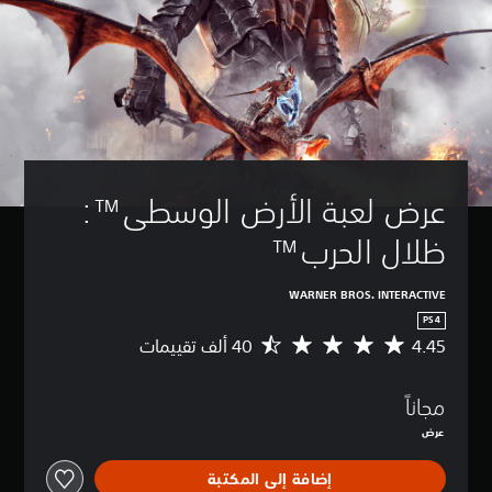
عرض لعبة الأرض الوسطى™: 
ظلال الحرب™
WARNER BROS. INTERACTIVE
PS4
4.45
م
ت
و
مجاناً
س
ط
عرض
ا
ل
إضافة إلى المكتبة
ت