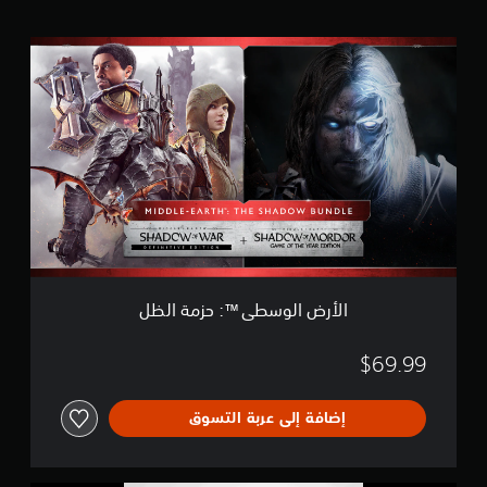
ل
ي
ا
ل
4
أ
0
ر
أ
ض
ل
ا
ف
ل
م
و
ن
س
ا
ط
ل
ى
ت
™
ق
ي
:
الأرض الوسطى™‎: حزمة الظل
ي
ح
م
ز
ا
م
$69.99
ت
ة
ا
إضافة إلى عربة التسوق
ل
ظ
ل