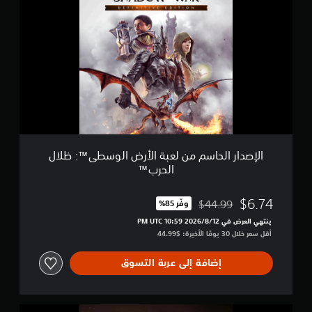
ل
إ
ح
ص
ر
د
ب
ا
™
ر
ا
ل
ح
ا
س
م
م
الإصدار الحاسم من لعبة الأرض الوسطى™‎: ظلال
ن
الحرب™
ل
ع
ب
$6.74
$44.99
وفّر 85%‏
مخصوم من السعر الأصلي البالغ $44.99‏
ة
ينتهي العرض في 12‏/8‏/2026 10:59 PM UTC‏
ا
أقل سعر خلال 30 يومًا الأخيرة: $44.99‏
ل
أ
ر
إضافة إلى عربة التسوق
ض
ا
ل
ا