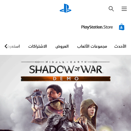
ب
ح
ث
الأحدث
مجموعات الألعاب
العروض
الاشتراكات
استعرض