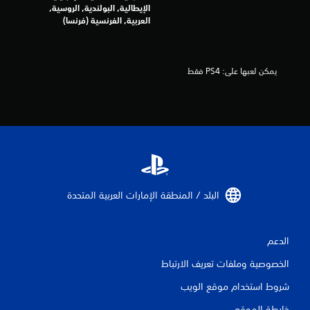
7
الإيطالية, البولندية, الروسية,
العربية, الفرنسية (فرنسا)
3
م
يمكن لعبها على: PS4 فقط
ن
ا
ل
ت
ق
البلد / المنطقة الإمارات العربية المتحدة‏
ي
ي
الدعم
م
الخصوصية وملفات تعريف الارتباط
ا
شروط استخدام موقع الويب
خارطة الموقع