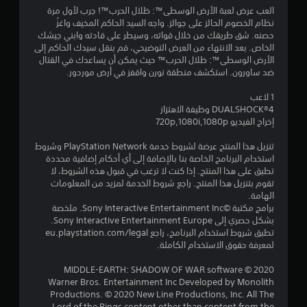
4
العب عرض لعبة الأرض الوسطى™: ظلال الحرب™! جرب لأول مرة
نظام الخصوم الحائز على جوائز. واجه السيد الحاكم المخيف واغزُ
5
حصنه. شق طريقك من خلال قواته، وسيطر على قادته وابني جيشك
الخاص. بعد الانتهاء من العرض التوضيحي، قم بنقل سيدك الحاكم إلى
ن
الأرض الوسطى™: ظلال الحرب™ حيث يمكن أن يساعدك في القتال
ضد ساورون. استكشف منطقة نورن واقفز في أرض موردور.
ج
1 لاعب
و
DUALSHOCK‎®4 وظيفة الاهتزاز
إخراج الفيديو 720p,1080i,1080p
م
تنزيل هذا المنتج عرضة لشروط خدمة PlayStation Network وشروط
م
استخدام البرنامج الخاصة بنا بالإضافة إلى أي أحكام إضافية محددة
تطبق على هذا المنتج. إذا كنت لا ترغب في قبول هذه الشروط، لا
ن
تقوم بتنزيل هذا المنتج. راجع شروط الخدمة لمزيد من المعلومات
الهامة.
5
برامج مكتبة ©Sony Interactive Entertainment Inc. ملخصة
بشكل حصري إلى Sony Interactive Entertainment Europe.
ن
تطبق شروط استخدام البرنامج، راجع eu.playstation.com/legal
لمعرفة حقوق الاستخدام الكاملة.
ج
MIDDLE-EARTH: SHADOW OF WAR software © 2020
Warner Bros. Entertainment Inc Developed by Monolith
و
Productions. © 2020 New Line Productions, Inc. All The
Lord of the Rings content other than content from the