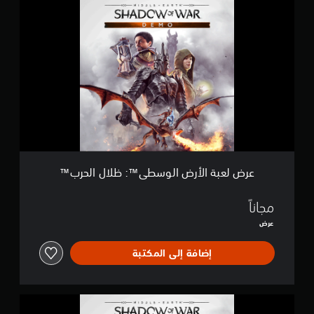
ع
ر
ض
ل
ع
ب
ة
ا
ل
أ
ر
ض
ا
ل
عرض لعبة الأرض الوسطى™: ظلال الحرب™
و
س
ط
مجاناً
ى
عرض
™
:
إضافة إلى المكتبة
ظ
ل
ا
ل
ا
ا
ل