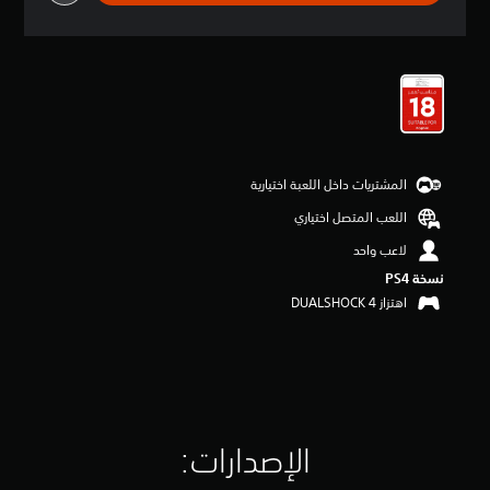
ق
ي
ي
م
4
.
4
5
ن
المشتريات داخل اللعبة اختيارية
ج
و
اللعب المتصل اختياري
م
م
لاعب واحد
ن
نسخة PS4‏
5
اهتزاز DUALSHOCK 4‏
ن
ج
و
م
م
ن
إ
ج
الإصدارات:‏
م
ا