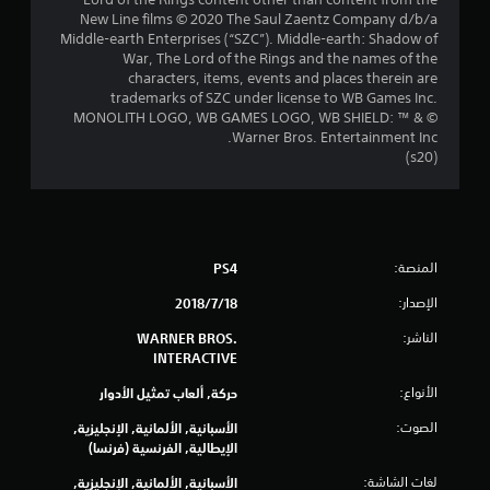
م
New Line films © 2020 The Saul Zaentz Company d/b/a
Middle-earth Enterprises (“SZC”). Middle-earth: Shadow of
م
War, The Lord of the Rings and the names of the
characters, items, events and places therein are
ن
trademarks of SZC under license to WB Games Inc.
MONOLITH LOGO, WB GAMES LOGO, WB SHIELD: ™ & ©
إ
Warner Bros. Entertainment Inc.
(s20)
ج
م
ا
المنصة:
PS4
ل
الإصدار:
18‏/7‏/2018
ي
الناشر:
WARNER BROS.
INTERACTIVE
4
الأنواع:
حركة, ألعاب تمثيل الأدوار
0
الصوت:
الأسبانية, الألمانية, الإنجليزية,
0
الإيطالية, الفرنسية (فرنسا)
لغات الشاشة:
الأسبانية, الألمانية, الإنجليزية,