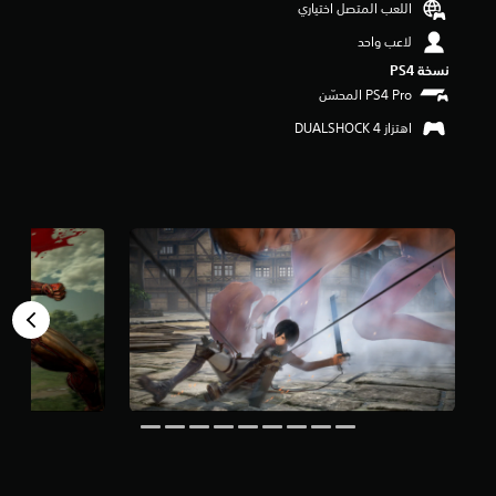
اللعب المتصل اختياري
م
ن
لاعب واحد
5
نسخة PS4‏
ن
ج
و
اهتزاز DUALSHOCK 4‏
م
م
ن
إ
ج
م
ا
ل
ي
1
0
أ
ل
ف
م
ن
ا
ل