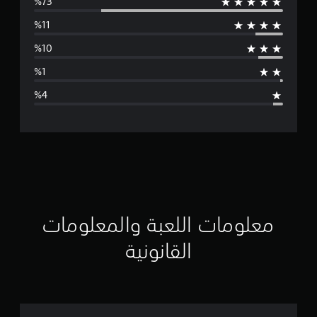
و
س
ط
ا
ل
ت
ق
ي
ي
معلومات اللعبة والمعلومات
م
القانونية
4
.