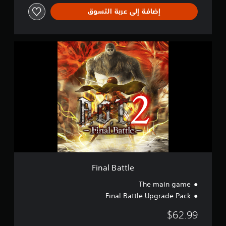
إضافة إلى عربة التسوق
F
i
n
a
l
B
a
t
t
l
e
Final Battle
The main game
Final Battle Upgrade Pack
$62.99