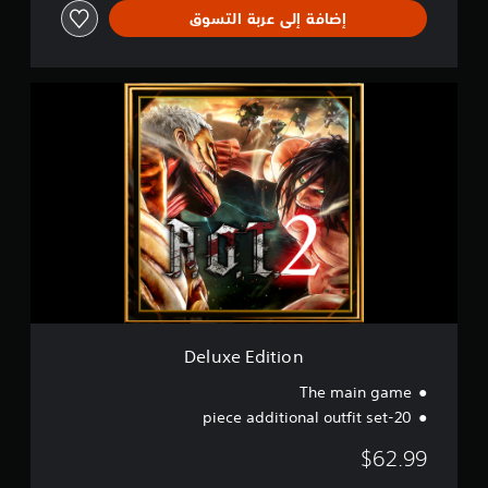
إضافة إلى عربة التسوق
D
e
l
u
x
e
E
d
i
t
i
o
n
Deluxe Edition
The main game
20-piece additional outfit set
$62.99