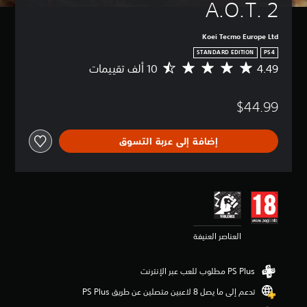
A.O.T. 2
Koei Tecmo Europe Ltd
STANDARD EDITION
PS4
4.49
م
ت
و
$44.99
س
ط
ا
إضافة إلى عربة التسوق
ل
ت
ق
ي
ي
م
4
.
العناصر العنيفة
4
9
ن
ج
و
تدعم إلى ما يصل 8 لاعبين متصلين عن طريق PS Plus‏
م