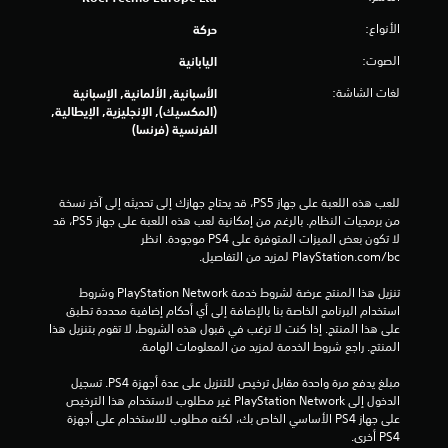
م
الأنواع:
حركة
م
الصوت:
اليابانية
ن
لغات الشاشة:
الأسبانية, الألمانية, الإسبانية
إ
(المكسيك), الإنجليزية, الإيطالية,
الفرنسية (فرنسا)
ج
م
للعب هذه اللعبة على جهاز PS5، قد يحتاج جهازك إلى تحديثه إلى آخر نسخة 
ا
من برمجيات النظام. بالرغم من إمكانية لعب هذه اللعبة على جهاز PS5، قد 
لا تكون بعض الميزات المتوفرة على PS4 موجودة. انظر 
ل
‎PlayStation.com/bc لمزيد من التفاصيل.
ي
تنزيل هذا المنتج عرضة لشروط خدمة PlayStation Network وشروط 
استخدام البرنامج الخاصة بنا بالإضافة إلى أي أحكام إضافية محددة تطبق 
على هذا المنتج. إذا كنت لا ترغب في قبول هذه الشروط، لا تقوم بتنزيل هذا 
1
المنتج. راجع شروط الخدمة لمزيد من المعلومات الهامة.
0
مبلغ يدفع مرة واحدة مقابل ترخيص للتنزيل على عدة أجهزة PS4. تسجيل 
الدخول إلى PlayStation Network غير مطلوب لاستخدام هذا الترخيص 
5
على جهاز PS4 الأساسي الخاص بك، لكنه مطلوب للاستخدام على أجهزة 
PS4 أخرى.