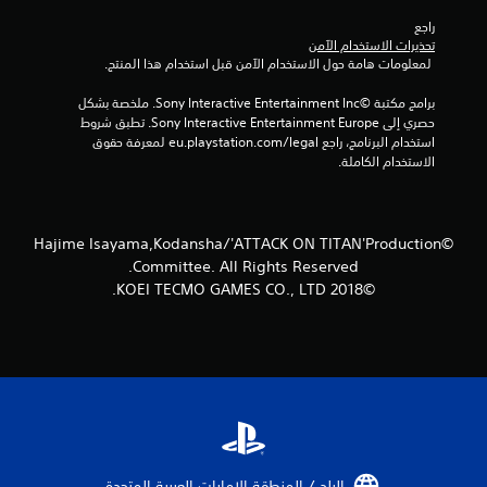
3
راجع 
6
تحذيرات الاستخدام الآمن
 لمعلومات هامة حول الاستخدام الآمن قبل استخدام هذا المنتج.
م
برامج مكتبة ©Sony Interactive Entertainment Inc. ملخصة بشكل 
ن
حصري إلى Sony Interactive Entertainment Europe. تطبق شروط 
استخدام البرنامج، راجع eu.playstation.com/legal لمعرفة حقوق 
ا
الاستخدام الكاملة.
ل
ت
©Hajime Isayama,Kodansha/'ATTACK ON TITAN'Production
Committee. All Rights Reserved.
ق
©2018 KOEI TECMO GAMES CO., LTD.
ي
ي
م
ا
ت
البلد / المنطقة الإمارات العربية المتحدة‏