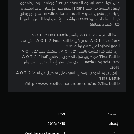
4
عش أجواء قصة الرسوم المتحركة مع Eren ورفاقه، بينما يكافحون
لإنقاذ البشرية من خطر Titans المفترسين للإنسان. جرب استخدام
9
يديك في تشغيل omni-directional mobility gear، وناور وحلق
في السماء لمواجهة Titans، واشعر بالإثارة والرضا اللذين يخلفهما
ن
قتال خصوم عمالقة.
ج
- هذا المنتج هو 'A.O.T. 2' وليس 'A.O.T. 2: Final Battle'.
- محتوى 'A.O.T. 2' مدرج في 'A.O.T. 2: Final Battle'، التي من
و
المقرر إصدارها في 5 من يوليو 2019.
- إذا كنت قد اشتريت بالفعل 'A.O.T. 2'، يمكنك لعب 'A.O.T. 2:
م
Final Battle' عن طريق شراء المحتوى الإضافي 'A.O.T. 2: Final
Battle Upgrade Pack'، الذي من المقرر إصداره في 5 من يوليو
م
2019.
- يُرجى زيارة الموقع الرسمي للتعرف على تفاصيل عن لعبة 'A.O.T. 2:
ن
Final Battle'
http://www.koeitecmoeurope.com/aot2/finalbattle/
5
ن
ج
المنصة:
PS4
و
الإصدار:
16‏/4‏/2018
الناشر:
Koei Tecmo Europe Ltd