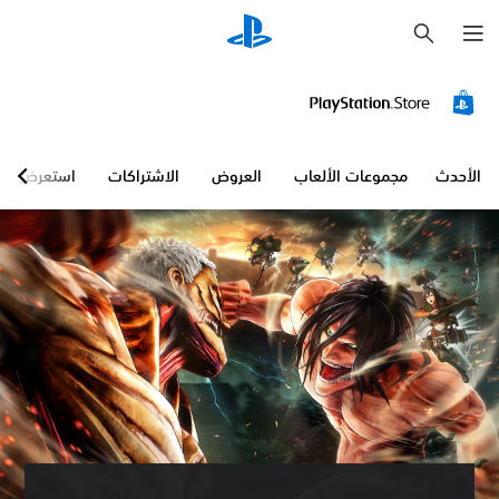
ب
ح
ث
الأحدث
مجموعات الألعاب
العروض
الاشتراكات
استعرض