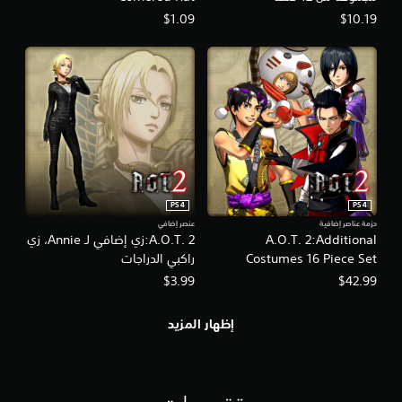
$1.09
$10.19
PS4
PS4
حزمة عناصر إضافية
عنصر إضافي
A.O.T. 2:Additional
A.O.T. 2:زي إضافي لـ Annie، زي
Costumes 16 Piece Set
راكبي الدراجات
$3.99
$42.99
إظهار المزيد